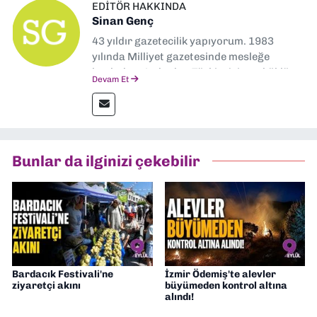
EDITÖR HAKKINDA
Sinan Genç
43 yıldır gazetecilik yapıyorum. 1983
yılında Milliyet gazetesinde mesleğe
başladım. Ardından Türkiye’nin en köklü
Devam Et
gazetelerinden Yeni Asır’da 36 yıl boyunca
muhabir, editör, müdür yardımcısı ve spor
müdürü olarak görev yaptım. Ayrıca Yeni
Asır TV’de 7 yıl boyunca programlar
hazırlayıp sundum. Şu anda Dokuz Eylül
Bunlar da ilginizi çekebilir
Gazetesi'nde editörlük yapıyorum
Bardacık Festivali'ne
İzmir Ödemiş'te alevler
ziyaretçi akını
büyümeden kontrol altına
alındı!