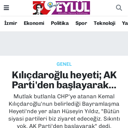
Resmi İlanlar
Konak Nöbetçi Eczaneler
İzmir
Ekonomi
Politika
Spor
Teknoloji
Y
BİLİM
Konak Hava Durumu
DÜNYA
Konak Trafik Yoğunluk Haritası
GENEL
EĞİTİM
Süper Lig Puan Durumu ve Fikstür
Kılıçdaroğlu heyeti; AK
EKONOMİ
Tüm Manşetler
Parti'den başlayarak...
KÜLTÜR SANAT
Son Dakika Haberleri
Mutlak butlanla CHP'ye atanan Kemal
Kılıçdaroğlu'nun belirlediği Bayramlaşma
MAGAZİN
Haber Arşivi
Heyeti'nde yer alan Hüseyin Yıldız, "Bütün
siyasi partileri biz ziyaret edeceğiz. Sıkıntı
POLİTİKA
yok. AK Parti'den başlayarak" dedi.