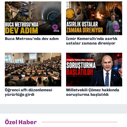
Buca Metrosu’nda dev adım
İzmir Kemeraltı'nda asırlık
ustalar zamana direniyor
Öğrenci affı düzenlemesi
Milletvekili Çömez hakkında
yürürlüğe girdi
soruşturma başlatıldı
Özel Haber