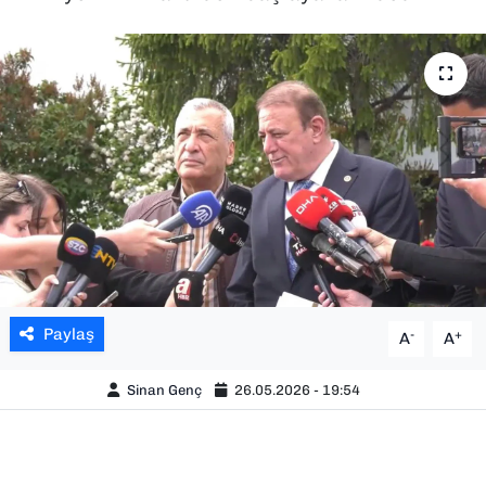
SAĞLIK
SPOR
TEKNOLOJİ
YAŞAM
YEREL YÖNETİMLER
Paylaş
-
+
A
A
Sinan Genç
26.05.2026 - 19:54