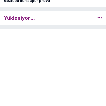
Göztepe'den süper prova
Yükleniyor...