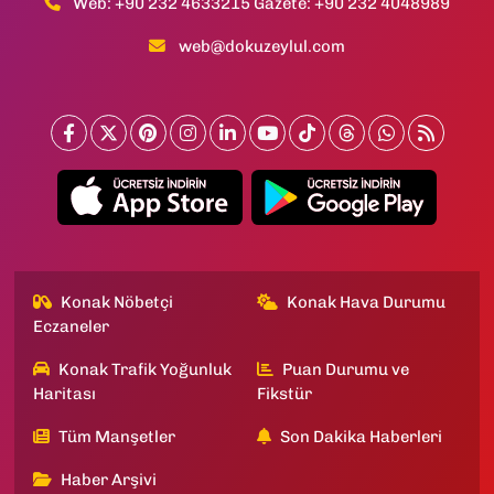
Web: +90 232 4633215 Gazete: +90 232 4048989
web@dokuzeylul.com
Konak Nöbetçi
Konak Hava Durumu
Eczaneler
Konak Trafik Yoğunluk
Puan Durumu ve
Haritası
Fikstür
Tüm Manşetler
Son Dakika Haberleri
Haber Arşivi