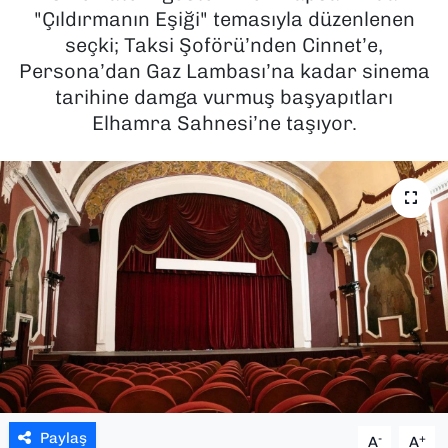
"Çıldırmanın Eşiği" temasıyla düzenlenen
SAĞLIK
seçki; Taksi Şoförü’nden Cinnet’e,
Persona’dan Gaz Lambası’na kadar sinema
SPOR
tarihine damga vurmuş başyapıtları
Elhamra Sahnesi’ne taşıyor.
TEKNOLOJİ
YAŞAM
YEREL YÖNETİMLER
Paylaş
-
+
A
A