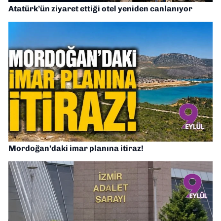
Atatürk’ün ziyaret ettiği otel yeniden canlanıyor
Mordoğan’daki imar planına itiraz!