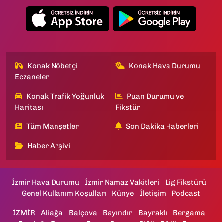
Konak Nöbetçi
Konak Hava Durumu
Eczaneler
Konak Trafik Yoğunluk
Puan Durumu ve
Haritası
Fikstür
Tüm Manşetler
Son Dakika Haberleri
Haber Arşivi
İzmir Hava Durumu
İzmir Namaz Vakitleri
Lig Fikstürü
Genel Kullanım Koşulları
Künye
İletişim
Podcast
İZMİR
Aliağa
Balçova
Bayındır
Bayraklı
Bergama