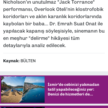
Nicholson’ın unutulmaz "Jack Torrance"
performansı, Overlook Oteli’nin klostrofobik
koridorları ve aklın karanlık koridorlarında
kaybolan bir baba... Dr. Emrah Suat Onat ile
yapılacak kapanış söyleşisiyle, sinemanın bu
en meşhur "delirme" hikâyesi tüm
detaylarıyla analiz edilecek.
Kaynak:
BÜLTEN
İzmir’de cebinizi yakmadan
tatil yapabileceğiniz yer:
Denizi de hizmetleri de
şaşırtıyor