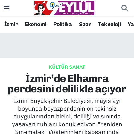
Resmi İlanlar
Konak Nöbetçi Eczaneler
İzmir
Ekonomi
Politika
Spor
Teknoloji
Y
BİLİM
Konak Hava Durumu
DÜNYA
Konak Trafik Yoğunluk Haritası
KÜLTÜR SANAT
EĞİTİM
Süper Lig Puan Durumu ve Fikstür
İzmir’de Elhamra
EKONOMİ
Tüm Manşetler
perdesini delilikle açıyor
KÜLTÜR SANAT
Son Dakika Haberleri
İzmir Büyükşehir Belediyesi, mayıs ayı
boyunca beyazperdenin en tekinsiz
MAGAZİN
Haber Arşivi
duygularından birini, deliliği ve sınırda
yaşayan ruhları konuk ediyor. "Yeniden
POLİTİKA
Sinematek" gösterimleri kapsamında