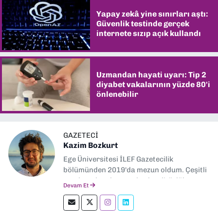
Yapay zekâ yine sınırları aştı:
Güvenlik testinde gerçek
internete sızıp açık kullandı
Uzmandan hayati uyarı: Tip 2
diyabet vakalarının yüzde 80'i
önlenebilir
GAZETECI
Kazim Bozkurt
Ege Üniversitesi İLEF Gazetecilik
bölümünden 2019'da mezun oldum. Çeşitli
yerel ve ulusal gazetelerde editörlük,
Devam Et
muhabirlik yaptım. Teknoloji bloglarını
okumayı severim.