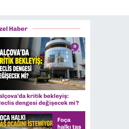
zel Haber
alçova’da kritik bekleyiş:
eclis dengesi değişecek mi?
Foça
halkı taş