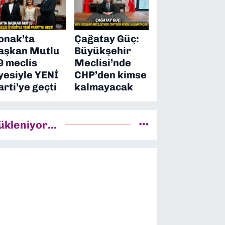
onak’ta
Çağatay Güç:
aşkan Mutlu
Büyükşehir
9 meclis
Meclisi’nde
yesiyle YENİ
CHP’den kimse
arti’ye geçti
kalmayacak
ükleniyor...