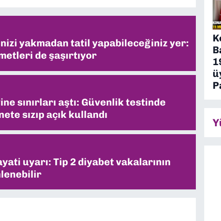
K
inizi yakmadan tatil yapabileceğiniz yer:
B
metleri de şaşırtıyor
1
ü
P
ne sınırları aştı: Güvenlik testinde
ete sızıp açık kullandı
Y
ati uyarı: Tip 2 diyabet vakalarının
lenebilir