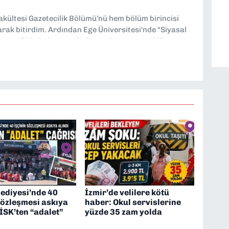
Fakültesi Gazetecilik Bölümü’nü hem bölüm birincisi
larak bitirdim. Ardından Ege Üniversitesi'nde “Siyasal
lisans eğitimimi tamamladım. Halen aynı anabilim
ciliği” üzerine doktora eğitimim sürüyor. 9 Eylül'de
ev almaktayım. Hak odaklı haberciliğe dair
ediyesi’nde 40
İzmir’de velilere kötü
sözleşmesi askıya
haber: Okul servislerine
DİSK’ten “adalet”
yüzde 35 zam yolda