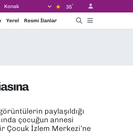
°
Konak
35
e
Yerel
Resmi İlanlar
iasına
görüntülerin paylaşıldığı
amında çocuğun annesi
zmir Çocuk İzlem Merkezi’ne