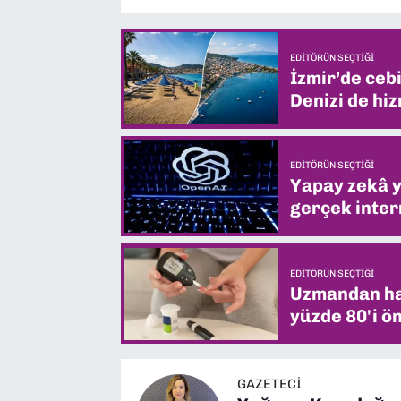
EDITÖRÜN SEÇTIĞI
İzmir’de ceb
Denizi de hiz
EDITÖRÜN SEÇTIĞI
Yapay zekâ yi
gerçek intern
EDITÖRÜN SEÇTIĞI
Uzmandan hay
yüzde 80'i ön
GAZETECI