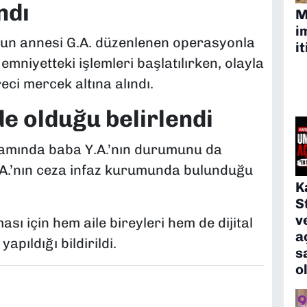
ndı
M
i
n annesi G.A. düzenlenen operasyonla
it
 emniyetteki işlemleri başlatılırken, olayla
reci mercek altına alındı.
e olduğu belirlendi
samında baba Y.A.’nın durumunu da
Y.A.’nın ceza infaz kurumunda bulunduğu
K
S
v
ası için hem aile bireyleri hem de dijital
a
pıldığı bildirildi.
s
o