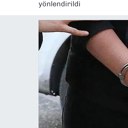
yönlendirildi
SAĞLIK
SPOR
TEKNOLOJİ
YAŞAM
YEREL YÖNETİMLER