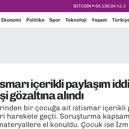
DOLAR
47,7106
%0.17
EURO
55,1652
%0.27
Ekonomi
Politika
Spor
Teknoloji
Yaşam
Türkiy
STERLİN
64,4046
%0.35
GRAM ALTIN
6618.49
%2.12
BİST100
13.773
%-19
ismarı içerikli paylaşım idd
i gözaltına alındı
inden bir çocuğa ait istismar içerikli 
pleri harekete geçti. Soruşturma kaps
l materyallere el konuldu. Çocuk ise İ