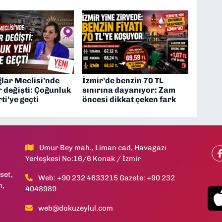
lar Meclisi’nde
İzmir’de benzin 70 TL
 değişti: Çoğunluk
sınırına dayanıyor: Zam
ti’ye geçti
öncesi dikkat çeken fark
Umur Bey mah., Liman cad, Havagazı
Yerleşkesi No:16/6 Konak / İzmir
set,
Web: +90 232 4633215 Gazete: +90 232
h,
4048989
web@dokuzeylul.com