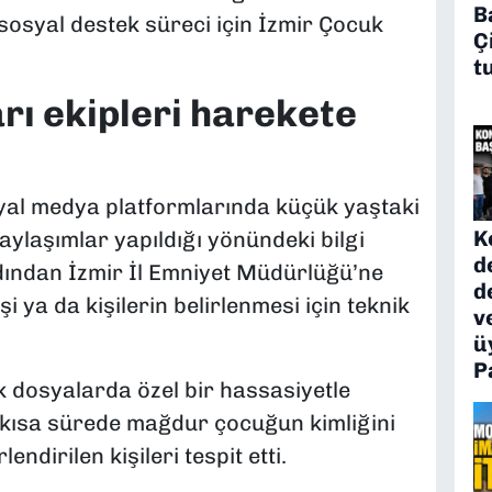
B
ososyal destek süreci için İzmir Çocuk
Ç
t
rı ekipleri harekete
osyal medya platformlarında küçük yaştaki
K
paylaşımlar yapıldığı yönündeki bilgi
d
rdından İzmir İl Emniyet Müdürlüğü’ne
d
şi ya da kişilerin belirlenmesi için teknik
v
ü
P
 dosyalarda özel bir hassasiyetle
, kısa sürede mağdur çocuğun kimliğini
endirilen kişileri tespit etti.