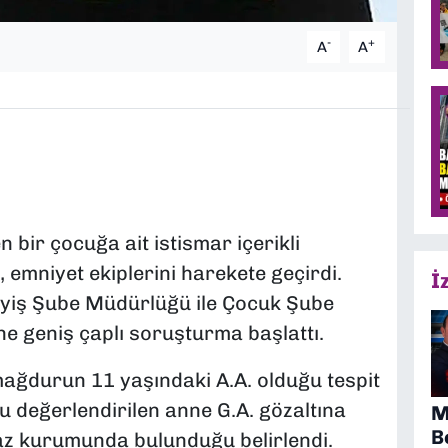
-
+
A
A
bir çocuğa ait istismar içerikli
, emniyet ekiplerini harekete geçirdi.
İ
ayiş Şube Müdürlüğü ile Çocuk Şube
ne geniş çaplı soruşturma başlattı.
ğdurun 11 yaşındaki A.A. olduğu tespit
ğu değerlendirilen anne G.A. gözaltına
M
B
nfaz kurumunda bulunduğu belirlendi.