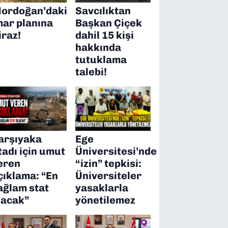
ordoğan’daki
Savcılıktan
mar planına
Başkan Çiçek
iraz!
dahil 15 kişi
hakkında
tutuklama
talebi!
arşıyaka
Ege
tadı için umut
Üniversitesi’nde
eren
“izin” tepkisi:
çıklama: “En
Üniversiteler
ağlam stat
yasaklarla
lacak”
yönetilemez