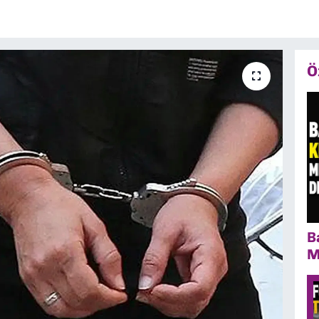
Ö
B
M