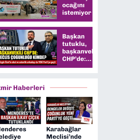
ocağını
istemiyor
Başkan
tutuklu,
başkanvekili
CHP’de:
Meclis
çoğunluğu
kimde?
zmir Haberleri
enderes
Karabağlar
elediye
Meclisi’nde