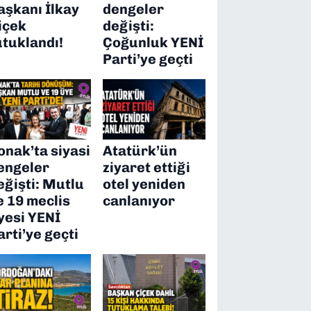
aşkanı İlkay
dengeler
içek
değişti:
utuklandı!
Çoğunluk YENİ
Parti’ye geçti
onak’ta siyasi
Atatürk’ün
engeler
ziyaret ettiği
eğişti: Mutlu
otel yeniden
e 19 meclis
canlanıyor
yesi YENİ
arti’ye geçti