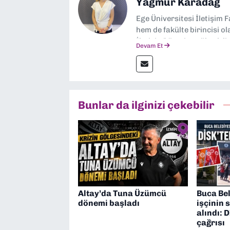
Yağmur Karadağ
Ege Üniversitesi İletişim 
hem de fakülte birincisi o
İletişim” üzerine yüksek 
Devam Et
dalında “İklim Krizi Haber
“Haber Müdürü” olarak gör
çalışmalar yapıyorum
Bunlar da ilginizi çekebilir
Altay’da Tuna Üzümcü
Buca Bel
dönemi başladı
işçinin 
alındı: 
çağrısı