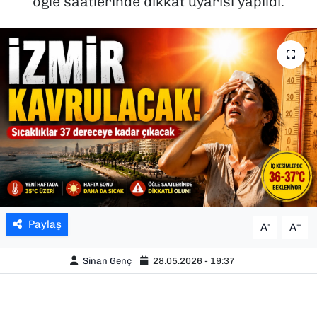
öğle saatlerinde dikkat uyarısı yapıldı.
SAĞLIK
SPOR
TEKNOLOJİ
YAŞAM
YEREL YÖNETİMLER
Paylaş
-
+
A
A
Sinan Genç
28.05.2026 - 19:37