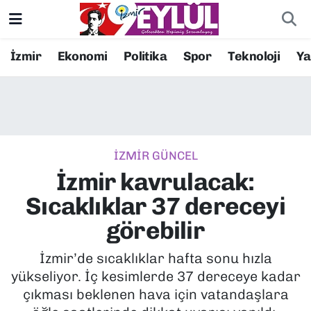
Resmi İlanlar
Konak Nöbetçi Eczaneler
İzmir
Ekonomi
Politika
Spor
Teknoloji
Y
BİLİM
Konak Hava Durumu
DÜNYA
Konak Trafik Yoğunluk Haritası
İZMİR GÜNCEL
EĞİTİM
Süper Lig Puan Durumu ve Fikstür
İzmir kavrulacak:
EKONOMİ
Tüm Manşetler
Sıcaklıklar 37 dereceyi
görebilir
KÜLTÜR SANAT
Son Dakika Haberleri
İzmir’de sıcaklıklar hafta sonu hızla
MAGAZİN
Haber Arşivi
yükseliyor. İç kesimlerde 37 dereceye kadar
çıkması beklenen hava için vatandaşlara
POLİTİKA