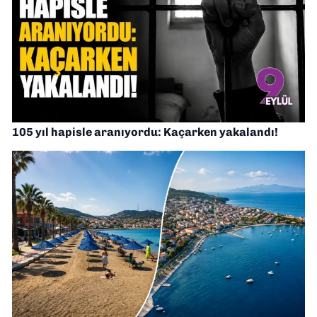
105 yıl hapisle aranıyordu: Kaçarken yakalandı!