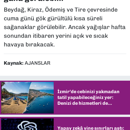
Beydağ, Kiraz, Ödemiş ve Tire çevresinde
cuma günü gök gürültülü kısa süreli
sağanaklar görülebilir. Ancak yağışlar hafta
sonundan itibaren yerini açık ve sıcak
havaya bırakacak.
Kaynak:
AJANSLAR
İzmir’de cebinizi yakmadan
tatil yapabileceğiniz yer:
Denizi de hizmetleri de
şaşırtıyor
Yapay zekâ yine sınırları aştı: