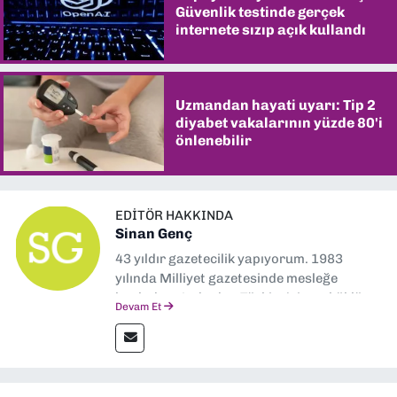
Güvenlik testinde gerçek
internete sızıp açık kullandı
Uzmandan hayati uyarı: Tip 2
diyabet vakalarının yüzde 80'i
önlenebilir
EDITÖR HAKKINDA
Sinan Genç
43 yıldır gazetecilik yapıyorum. 1983
yılında Milliyet gazetesinde mesleğe
başladım. Ardından Türkiye’nin en köklü
Devam Et
gazetelerinden Yeni Asır’da 36 yıl boyunca
muhabir, editör, müdür yardımcısı ve spor
müdürü olarak görev yaptım. Ayrıca Yeni
Asır TV’de 7 yıl boyunca programlar
hazırlayıp sundum. Şu anda Dokuz Eylül