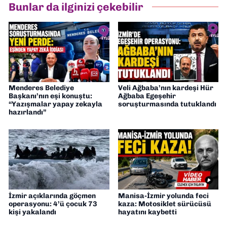
Bunlar da ilginizi çekebilir
Gazetesi'nde editörlük yapıyorum
Menderes Belediye
Veli Ağbaba’nın kardeşi Hür
Başkanı’nın eşi konuştu:
Ağbaba Egeşehir
“Yazışmalar yapay zekayla
soruşturmasında tutuklandı
hazırlandı”
İzmir açıklarında göçmen
Manisa-İzmir yolunda feci
operasyonu: 4’ü çocuk 73
kaza: Motosiklet sürücüsü
kişi yakalandı
hayatını kaybetti