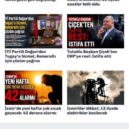
saatler belli oldu
İYİ Partili Doğan’dan
Tutuklu Başkan Çiçek’ten
Tugay’a hizmet, Kemeraltı
CHP’ye rest: İstifa etti
için çözüm çağrısı
İzmir’de yeni hafta çok sıcak
İzmirliler dikkat; 12 ilçede
geçecek: 42 derece alarmı
elektrikler kesilecek