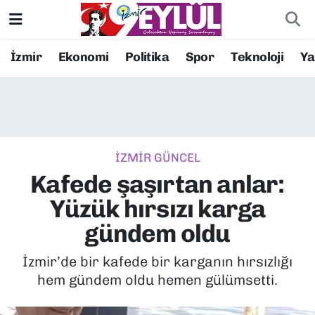
Resmi İlanlar
Konak Nöbetçi Eczaneler
İzmir
Ekonomi
Politika
Spor
Teknoloji
Y
BİLİM
Konak Hava Durumu
DÜNYA
Konak Trafik Yoğunluk Haritası
İZMİR GÜNCEL
EĞİTİM
Süper Lig Puan Durumu ve Fikstür
Kafede şaşırtan anlar:
EKONOMİ
Tüm Manşetler
Yüzük hırsızı karga
gündem oldu
KÜLTÜR SANAT
Son Dakika Haberleri
İzmir’de bir kafede bir karganın hırsızlığı
MAGAZİN
Haber Arşivi
hem gündem oldu hemen gülümsetti.
POLİTİKA