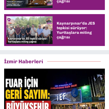
çağrısı
Kaynarpınar’da JES
tepkisi sürüyor:
Yurttaşlara miting
çağrısı
İzmir Haberleri