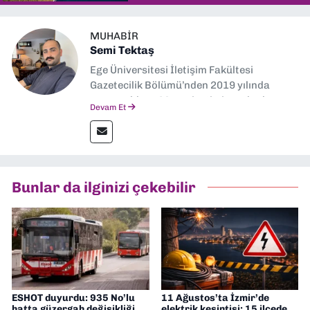
MUHABIR
Semi Tektaş
Ege Üniversitesi İletişim Fakültesi
Gazetecilik Bölümü’nden 2019 yılında
mezun oldum. Mezuniyetimin ardından
Devam Et
Ekonomik Çözüm, Yeni İzmir ve İlkses
Gazetesi gibi yayınlarda görev alarak
gazetecilik kariyerime başladım. Şubat
2026’dan bu yana ise Dokuz Eylül
Gazetesi’nde politika ve ekonomi
Bunlar da ilginizi çekebilir
muhabirliği yapıyorum.
ESHOT duyurdu: 935 No’lu
11 Ağustos’ta İzmir’de
hatta güzergah değişikliği
elektrik kesintisi: 15 ilçede