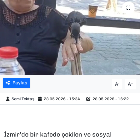
SAĞLIK
SPOR
TEKNOLOJİ
YAŞAM
YEREL YÖNETİMLER
Paylaş
-
+
A
A
Semi Tektaş
28.05.2026 - 15:34
28.05.2026 - 16:22
İzmir’de bir kafede çekilen ve sosyal