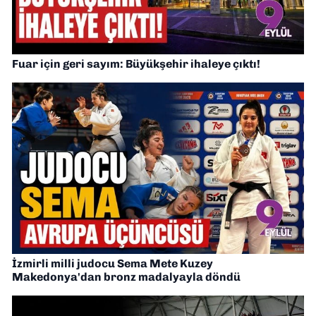
Fuar için geri sayım: Büyükşehir ihaleye çıktı!
İzmirli milli judocu Sema Mete Kuzey
Makedonya'dan bronz madalyayla döndü