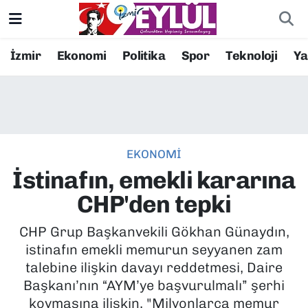
Resmi İlanlar
Konak Nöbetçi Eczaneler
İzmir
Ekonomi
Politika
Spor
Teknoloji
Y
BİLİM
Konak Hava Durumu
DÜNYA
Konak Trafik Yoğunluk Haritası
EKONOMİ
EĞİTİM
Süper Lig Puan Durumu ve Fikstür
İstinafın, emekli kararına
EKONOMİ
Tüm Manşetler
CHP'den tepki
KÜLTÜR SANAT
Son Dakika Haberleri
CHP Grup Başkanvekili Gökhan Günaydın,
istinafın emekli memurun seyyanen zam
MAGAZİN
Haber Arşivi
talebine ilişkin davayı reddetmesi, Daire
Başkanı’nın “AYM’ye başvurulmalı” şerhi
POLİTİKA
koymasına ilişkin, "Milyonlarca memur