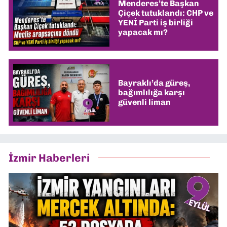
Menderes’te Başkan
Çiçek tutuklandı: CHP ve
YENİ Parti iş birliği
yapacak mı?
Bayraklı’da güreş,
bağımlılığa karşı
güvenli liman
İzmir Haberleri