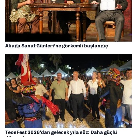
Aliağa Sanat Günleri’ne görkemli başlangıç
TeosFest 2026’dan gelecek yıla söz: Daha güçlü