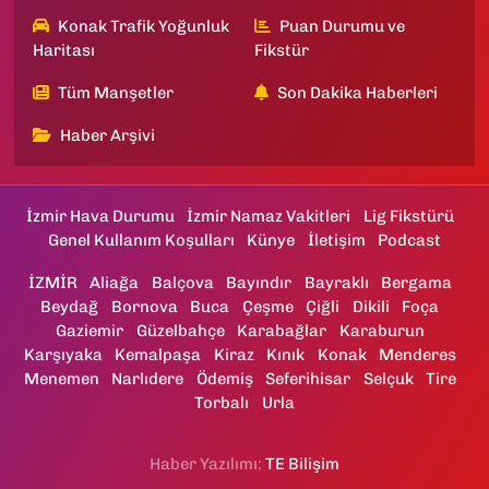
Konak Trafik Yoğunluk
Puan Durumu ve
Haritası
Fikstür
Tüm Manşetler
Son Dakika Haberleri
Haber Arşivi
İzmir Hava Durumu
İzmir Namaz Vakitleri
Lig Fikstürü
Genel Kullanım Koşulları
Künye
İletişim
Podcast
İZMİR
Aliağa
Balçova
Bayındır
Bayraklı
Bergama
Beydağ
Bornova
Buca
Çeşme
Çiğli
Dikili
Foça
Gaziemir
Güzelbahçe
Karabağlar
Karaburun
Karşıyaka
Kemalpaşa
Kiraz
Kınık
Konak
Menderes
Menemen
Narlıdere
Ödemiş
Seferihisar
Selçuk
Tire
Torbalı
Urla
Haber Yazılımı:
TE Bilişim