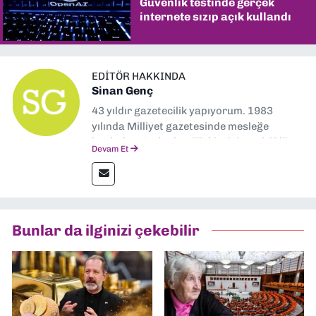
Güvenlik testinde gerçek
internete sızıp açık kullandı
EDITÖR HAKKINDA
Sinan Genç
43 yıldır gazetecilik yapıyorum. 1983
yılında Milliyet gazetesinde mesleğe
başladım. Ardından Türkiye’nin en köklü
Devam Et
gazetelerinden Yeni Asır’da 36 yıl boyunca
muhabir, editör, müdür yardımcısı ve spor
müdürü olarak görev yaptım. Ayrıca Yeni
Asır TV’de 7 yıl boyunca programlar
hazırlayıp sundum. Şu anda Dokuz Eylül
Bunlar da ilginizi çekebilir
Gazetesi'nde editörlük yapıyorum