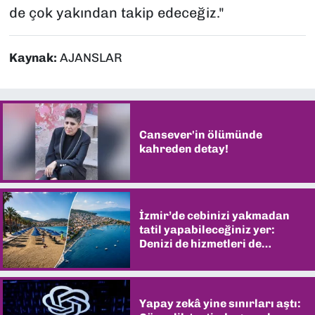
de çok yakından takip edeceğiz."
Kaynak:
AJANSLAR
Cansever'in ölümünde
kahreden detay!
İzmir’de cebinizi yakmadan
tatil yapabileceğiniz yer:
Denizi de hizmetleri de
şaşırtıyor
Yapay zekâ yine sınırları aştı: