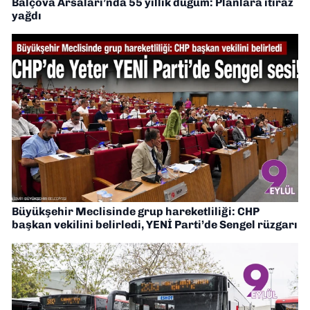
Balçova Arsaları’nda 55 yıllık düğüm: Planlara itiraz
yağdı
Büyükşehir Meclisinde grup hareketliliği: CHP
başkan vekilini belirledi, YENİ Parti’de Sengel rüzgarı