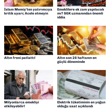
İslam Memiş’ten yatırımcıya
Emeklilere ek zam yapılacak
kritik uyarı; Acele etmeyin
mı? SGK uzmanından önemli
iddia
Altın freni patlattı!
Altın son 28 haftanın en
güçlü döneminde
Milyonlarca emekliyi
Elektrik tüketiminin en yoğun
etkileyebilir!
olduğu saat açıklandı