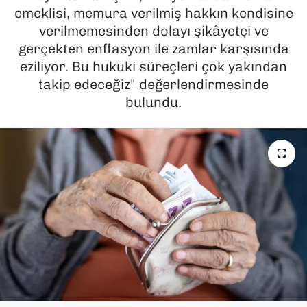
emeklisi, memura verilmiş hakkın kendisine
SAĞLIK
verilmemesinden dolayı şikâyetçi ve
gerçekten enflasyon ile zamlar karşısında
SPOR
eziliyor. Bu hukuki süreçleri çok yakından
takip edeceğiz" değerlendirmesinde
TEKNOLOJİ
bulundu.
YAŞAM
YEREL YÖNETİMLER