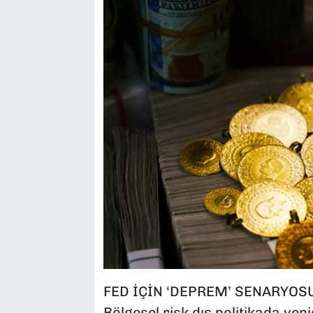
FED İÇİN ‘DEPREM’ SENARYOS
Bölgesel risk dış politikada yen