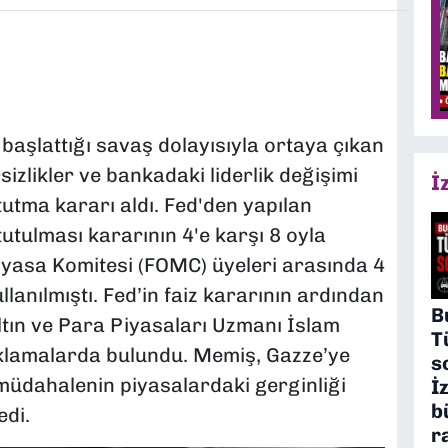
başlattığı savaş dolayısıyla ortaya çıkan
izlikler ve bankadaki liderlik değişimi
İ
 tutma kararı aldı. Fed'den yapılan
tutulması kararının 4'e karşı 8 oyla
k Piyasa Komitesi (FOMC) üyeleri arasında 4
lanılmıştı. Fed’in faiz kararının ardından
B
Altın ve Para Piyasaları Uzmanı İslam
T
çıklamalarda bulundu. Memiş, Gazze’ye
s
müdahalenin piyasalardaki gerginliği
İ
b
edi.
r