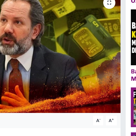
Ö
B
M
-
+
A
A