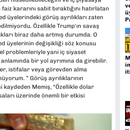
v
 faiz kararını sabit bıraktığını hatırlatan
ü
Fed üyelerindeki görüş ayrılıkları zaten
P
dilmiyordu. Özellikle Trump'ın savaş
lıkları biraz daha artmış durumda. O
üyelerinin değişikliği söz konusu
el problemleriyle yani iç siyaset
M
nlamında bir yol ayrımına da girebilir.
i
r, istifalar veya görevden alma
it
nüyorum. ” Görüş ayrılıklarının
ni kaydeden Memiş, “Özellikle dolar
ları üzerinde önemli bir etkisi