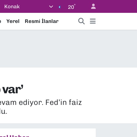
°
Konak
20
e
Yerel
Resmi İlanlar
 var’
vam ediyor. Fed’in faiz
u.