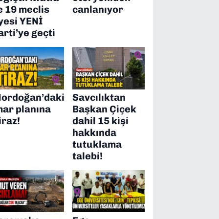
e 19 meclis
canlanıyor
yesi YENİ
arti’ye geçti
ordoğan’daki
Savcılıktan
mar planına
Başkan Çiçek
iraz!
dahil 15 kişi
hakkında
tutuklama
talebi!