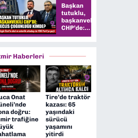
Başkan
tutuklu,
başkanvekili
CHP’de:
Meclis
çoğunluğu
kimde?
zmir Haberleri
uca Onat
Tire’de traktör
üneli’nde
kazası: 65
ona doğru:
yaşındaki
zmir trafiğine
sürücü
üyük
yaşamını
ahatlama
yitirdi