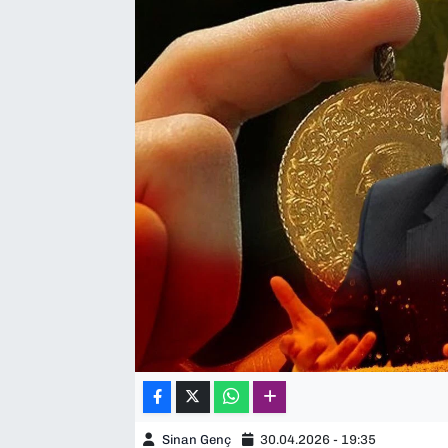
SAĞLIK
SPOR
TEKNOLOJİ
YAŞAM
YEREL YÖNETİMLER
Sinan Genç
30.04.2026 - 19:35