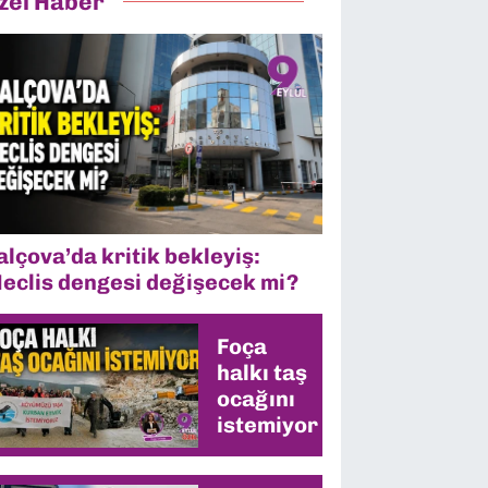
zel Haber
alçova’da kritik bekleyiş:
eclis dengesi değişecek mi?
Foça
halkı taş
ocağını
istemiyor