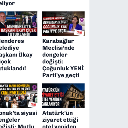
eliyor
enderes
Karabağlar
elediye
Meclisi’nde
aşkanı İlkay
dengeler
içek
değişti:
utuklandı!
Çoğunluk YENİ
Parti’ye geçti
onak’ta siyasi
Atatürk’ün
engeler
ziyaret ettiği
eğişti: Mutlu
otel yeniden