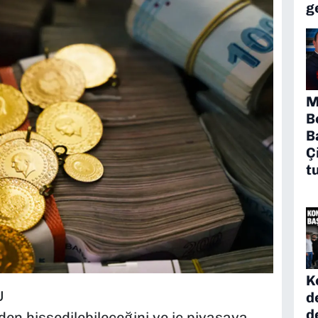
g
M
B
B
Ç
t
K
U
d
d
iden hissedilebileceğini ve iç piyasaya