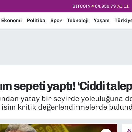
DOLAR
47,7436
%0.18
EURO
55,2510
%0.32
Ekonomi
Politika
Spor
Teknoloji
Yaşam
Türkiy
STERLİN
64,4811
%0.38
GRAM ALTIN
6660.55
%0.03
BİST100
13.779
%-14
BITCOIN
64.959,79
%1.11
 sepeti yaptı! ‘Ciddi talep
ından yatay bir seyirde yolculuğuna de
isim kritik değerlendirmelerde bulund