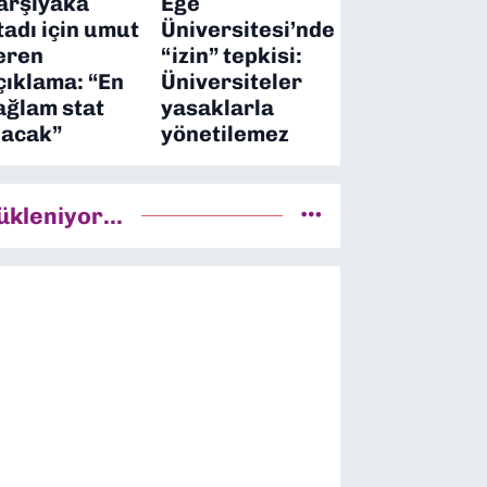
arşıyaka
Ege
tadı için umut
Üniversitesi’nde
eren
“izin” tepkisi:
çıklama: “En
Üniversiteler
ağlam stat
yasaklarla
lacak”
yönetilemez
ükleniyor...