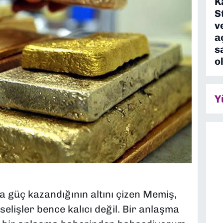
K
S
v
a
s
o
Y
a güç kazandığının altını çizen Memiş,
lişler bence kalıcı değil. Bir anlaşma