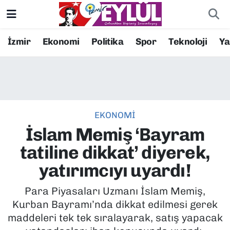
Resmi İlanlar
Konak Nöbetçi Eczaneler
İzmir
Ekonomi
Politika
Spor
Teknoloji
Y
BİLİM
Konak Hava Durumu
DÜNYA
Konak Trafik Yoğunluk Haritası
EKONOMİ
EĞİTİM
Süper Lig Puan Durumu ve Fikstür
İslam Memiş ‘Bayram
EKONOMİ
Tüm Manşetler
tatiline dikkat’ diyerek,
yatırımcıyı uyardı!
KÜLTÜR SANAT
Son Dakika Haberleri
Para Piyasaları Uzmanı İslam Memiş,
MAGAZİN
Haber Arşivi
Kurban Bayramı’nda dikkat edilmesi gerek
maddeleri tek tek sıralayarak, satış yapacak
POLİTİKA