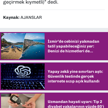
geçirmek kıymetli)” dedi.
Kaynak:
AJANSLAR
İzmir’de cebinizi yakmadan
tatil yapabileceğiniz yer:
Denizi de hizmetleri de
şaşırtıyor
Yapay zekâ yine sınırları aştı:
Güvenlik testinde gerçek
internete sızıp açık kullandı
Uzmandan hayati uyarı: Tip 2
diyabet vakalarının yüzde 80'i