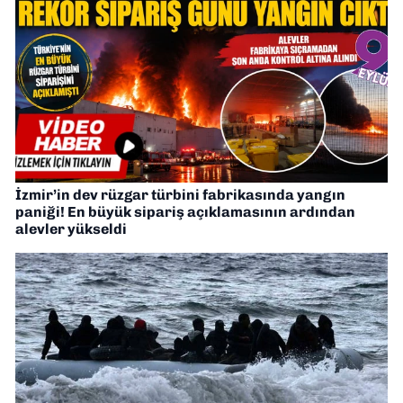
İzmir’in dev rüzgar türbini fabrikasında yangın
paniği! En büyük sipariş açıklamasının ardından
alevler yükseldi