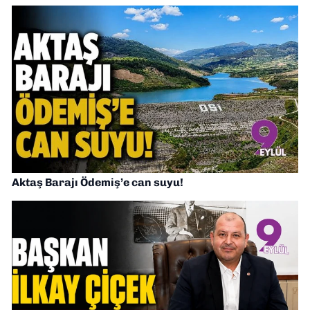
Aktaş Barajı Ödemiş’e can suyu!