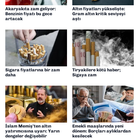
Akaryakıta zam geliyor:
Altın fiyatları yükselişte:
Benzinin fiyatı bu gece
Gram altın kritik seviyeyi
artacak
aştı
Sigara fiyatlarına bir zam
Tiryakilere kötü haber;
daha
Sigaya zam
İslam Memiş’ten altın
Emekli maaşlarında yeni
yatırımcısına uyarı: Yarın
dönem: Borçları aylıklardan
dengeler değişebilir
kesilecek