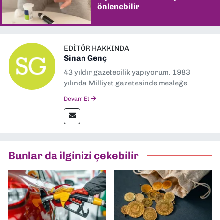
önlenebilir
EDITÖR HAKKINDA
Sinan Genç
43 yıldır gazetecilik yapıyorum. 1983
yılında Milliyet gazetesinde mesleğe
başladım. Ardından Türkiye’nin en köklü
Devam Et
gazetelerinden Yeni Asır’da 36 yıl boyunca
muhabir, editör, müdür yardımcısı ve spor
müdürü olarak görev yaptım. Ayrıca Yeni
Asır TV’de 7 yıl boyunca programlar
hazırlayıp sundum. Şu anda Dokuz Eylül
Bunlar da ilginizi çekebilir
Gazetesi'nde editörlük yapıyorum