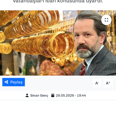
vatandaşları iban konusunda uyardı.
SAĞLIK
SPOR
TEKNOLOJİ
YAŞAM
YEREL YÖNETİMLER
Paylaş
-
+
A
A
Sinan Genç
28.05.2026 - 19:44