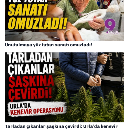
Unutulmaya yüz tutan sanatı omuzladı!
Tarladan çıkanlar şaşkına çevirdi: Urla’da kenevir