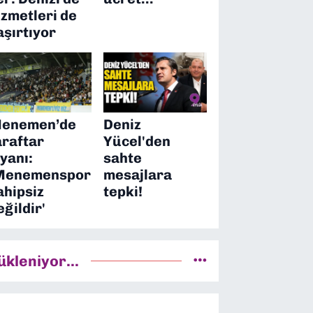
izmetleri de
aşırtıyor
enemen’de
Deniz
araftar
Yücel'den
syanı:
sahte
Menemenspor
mesajlara
ahipsiz
tepki!
eğildir'
ükleniyor...