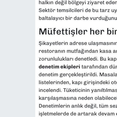
halkın değil bölgeyi ziyaret eden
Sektör temsilcileri de bu tarz u
baltalayıcı bir darbe vurduğunu
​Müfettişler her bi
​Şikayetlerin adrese ulaşmasını
restoranın mutfağından kasa a
zorunlulukları denetledi. Bu k
denetim ekipleri
tarafından dün
denetim gerçekleştirildi. Masal
listelerinden, kapı girişindeki o
incelendi. Tüketicinin yanıltılma
karşılaşmasına neden olabilecek
Denetimlerin anlık değil, tüm se
işletmelerde de artarak devam ed