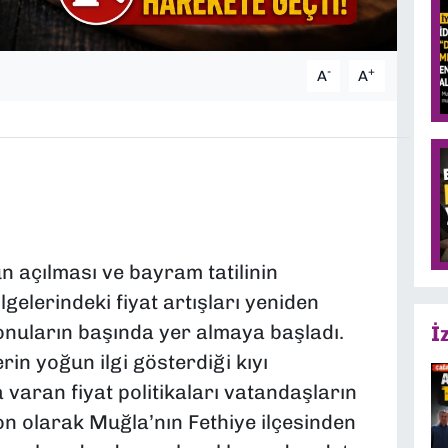
-
+
A
A
 açılması ve bayram tatilinin
gelerindeki fiyat artışları yeniden
onuların başında yer almaya başladı.
İ
erin yoğun ilgi gösterdiği kıyı
a varan fiyat politikaları vatandaşların
n olarak Muğla’nın Fethiye ilçesinden