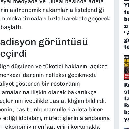
osyal medyada ve ulusal basında adeta
Y
lerin astronomik rakamlarla listelendiği
t
etim mekanizmaları hızla harekete geçerek
b
z
başlattı.
“
 adisyon görüntüsü
g
t
eçirdi
lge düşüren ve tüketici haklarını açıkça
erkezi idarenin refleksi gecikmedi.
aaliyet gösteren bir restoranın
K
s
amalarına ilişkin olarak bakanlıkça
t
erinin ivedilikle başlatıldığını bildirdi.
R
menin, basit unlu mamulleri adeta birer
b
ttiği iddiaları, müfettişlerin ajandasına
y
inin ekonomik menfaatlerini korumakla