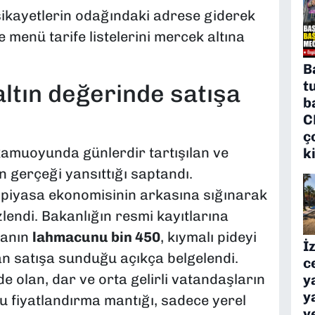
şikayetlerin odağındaki adrese giderek
e menü tarife listelerini mercek altına
B
t
altın değerinde satışa
b
C
ç
, kamuoyunda günlerdir tartışılan ve
k
n gerçeği yansıttığı saptandı.
t piyasa ekonomisinin arkasına sığınarak
zlendi. Bakanlığın resmi kayıtlarına
ranın
lahmacunu bin 450
, kıymalı pideyi
İ
dan satışa sunduğu açıkça belgelendi.
c
de olan, dar ve orta gelirli vatandaşların
y
y
 fiyatlandırma mantığı, sadece yerel
y