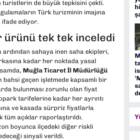
 turistlerin de büyük tepkisini çekti.
h
ygulamaların Türk turizminin imajına
ş
 ifade ediyor.
r ürünü tek tek inceledi
n ardından sahaya inen saha ekipleri,
M
rkasına kadar her noktada yasal
t
apsamda,
Muğla Ticaret İl Müdürlüğü
i
'
 bahsi geçen işletmede kapsamlı bir
s
arda bulunması zorunlu olan fiyat
d
topark tarifelerine kadar her ayrıntı
sına ve kasada sürpriz fiyatlarla
Y
 tüm açıklar raporlaştırıldı.
zon boyunca ilçedeki diğer riskli
eceği sinyali verildi.