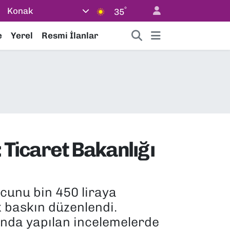
°
Konak
35
e
Yerel
Resmi İlanlar
: Ticaret Bakanlığı
cunu bin 450 liraya
k baskın düzenlendi.
anda yapılan incelemelerde