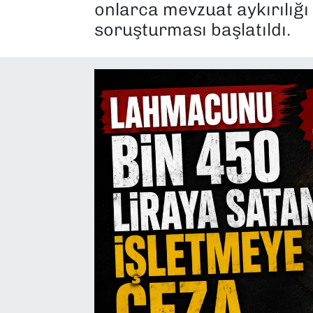
onlarca mevzuat aykırılığı 
SAĞLIK
soruşturması başlatıldı.
SPOR
TEKNOLOJİ
YAŞAM
YEREL YÖNETİMLER