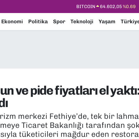
DOLAR
47,6006
%0.06
EURO
55,0250
%0.02
Ekonomi
Politika
Spor
Teknoloji
Yaşam
Türkiy
STERLİN
64,2398
%0.2
GRAM ALTIN
6513.94
%0.32
BİST100
13.768
%48
 ve pide fiyatları el yaktı
dı
rizm merkezi Fethiye’de, tek bir lahma
etmeye Ticaret Bakanlığı tarafından şo
sıyla tüketicileri mağdur eden restor