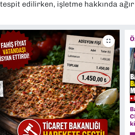
tespit edilirken, işletme hakkında ağır
Ö
B
C
k