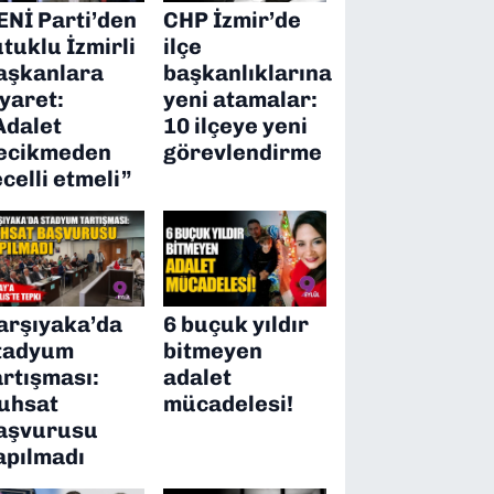
ENİ Parti’den
CHP İzmir’de
utuklu İzmirli
ilçe
aşkanlara
başkanlıklarına
iyaret:
yeni atamalar:
Adalet
10 ilçeye yeni
ecikmeden
görevlendirme
ecelli etmeli”
arşıyaka’da
6 buçuk yıldır
tadyum
bitmeyen
artışması:
adalet
uhsat
mücadelesi!
aşvurusu
apılmadı