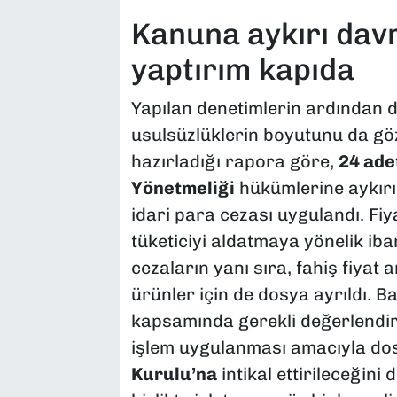
​Kanuna aykırı dav
yaptırım kapıda
​Yapılan denetimlerin ardından 
usulsüzlüklerin boyutunu da göz
hazırladığı rapora göre,
24 ade
Yönetmeliği
hükümlerine aykırıl
idari para cezası uygulandı. Fi
tüketiciyi aldatmaya yönelik iba
cezaların yanı sıra, fahiş fiyat a
ürünler için de dosya ayrıldı. B
kapsamında gerekli değerlendir
işlem uygulanması amacıyla do
Kurulu’na
intikal ettirileceğin