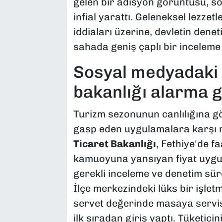
gelen bir adisyon görüntüsü, s
infial yarattı. Geleneksel lezzet
iddiaları üzerine, devletin den
sahada geniş çaplı bir inceleme 
​Sosyal medyadaki
bakanlığı alarma g
​Turizm sezonunun canlılığına gö
gasp eden uygulamalara karşı m
Ticaret Bakanlığı
, Fethiye'de f
kamuoyuna yansıyan fiyat uygul
gerekli inceleme ve denetim süreçl
İlçe merkezindeki lüks bir işlet
servet değerinde masaya servis e
ilk sıradan giriş yaptı. Tüketic