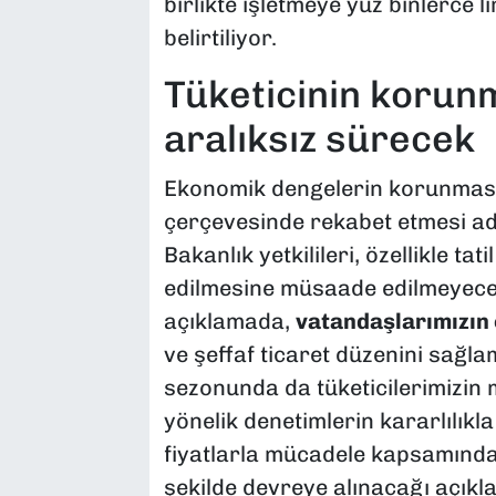
birlikte işletmeye yüz binlerce l
belirtiliyor.
​Tüketicinin korun
aralıksız sürecek
​Ekonomik dengelerin korunması 
çerçevesinde rekabet etmesi adın
Bakanlık yetkilileri, özellikle 
edilmesine müsaade edilmeyeceği
açıklamada,
vatandaşlarımızın
ve şeffaf ticaret düzenini sağ
sezonunda da tüketicilerimizi
yönelik denetimlerin kararlılıkl
fiyatlarla mücadele kapsamında d
şekilde devreye alınacağı açıkla