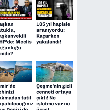
aşkan
105 yıl hapisle
utuklu,
aranıyordu:
aşkanvekili
Kaçarken
HP’de: Meclis
yakalandı!
oğunluğu
imde?
zmir’de
Çeşme’nin gizli
ebinizi
cenneti ortaya
akmadan tatil
çıktı! Ne
apabileceğiniz
işletme var ne
er: Denizi de
ücret…