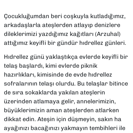
SAĞLIK
Çocukluğumdan beri coşkuyla kutladığımız,
arkadaşlarla ateşlerden atlayıp denizlere
SPOR
dileklerimizi yazdığımız kağıtları (Arzuhal)
TEKNOLOJİ
attığımız keyifli bir gündür hıdrellez günleri.
Hıdrellez günü yaklaştıkça evlerde keyifli bir
YAŞAM
telaş başlardı, kimi evlerde piknik
YEREL YÖNETİMLER
hazırlıkları, kimisinde de evde hıdrellez
sofralarının telaşı olurdu. Bu telaşlar bitince
de sıra sokaklarda yakılan ateşlerin
üzerinden atlamaya gelir, annelerimizin,
büyüklerimizin aman ateşlerden atlarken
dikkat edin. Ateşin için düşmeyin, sakın ha
ayağınızı bacağınızı yakmayın tembihleri ile