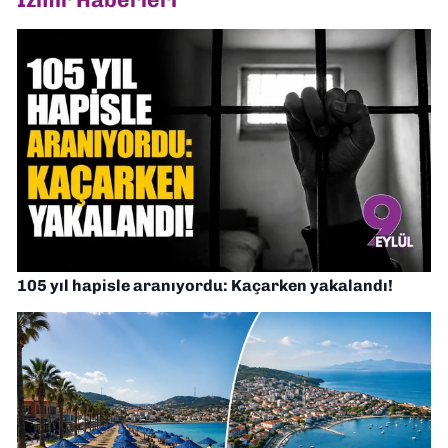
105 yıl hapisle aranıyordu: Kaçarken yakalandı!