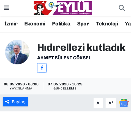
Resmi İlanlar
Konak Nöbetçi Eczaneler
İzmir
Ekonomi
Politika
Spor
Teknoloji
Y
BİLİM
Konak Hava Durumu
Hıdırellezi kutladık
DÜNYA
Konak Trafik Yoğunluk Haritası
AHMET BÜLENT GÖKSEL
EĞİTİM
Süper Lig Puan Durumu ve Fikstür
EKONOMİ
Tüm Manşetler
08.05.2026 - 08:00
07.05.2026 - 16:29
YAYINLANMA
GÜNCELLEME
KÜLTÜR SANAT
Son Dakika Haberleri
Paylaş
-
+
A
A
MAGAZİN
Haber Arşivi
POLİTİKA