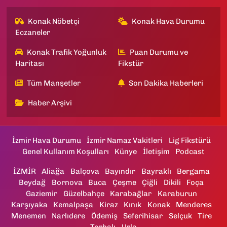
Konak Nöbetçi
Konak Hava Durumu
Eczaneler
Konak Trafik Yoğunluk
Puan Durumu ve
Haritası
Fikstür
Tüm Manşetler
Son Dakika Haberleri
Haber Arşivi
İzmir Hava Durumu
İzmir Namaz Vakitleri
Lig Fikstürü
Genel Kullanım Koşulları
Künye
İletişim
Podcast
İZMİR
Aliağa
Balçova
Bayındır
Bayraklı
Bergama
Beydağ
Bornova
Buca
Çeşme
Çiğli
Dikili
Foça
Gaziemir
Güzelbahçe
Karabağlar
Karaburun
Karşıyaka
Kemalpaşa
Kiraz
Kınık
Konak
Menderes
Menemen
Narlıdere
Ödemiş
Seferihisar
Selçuk
Tire