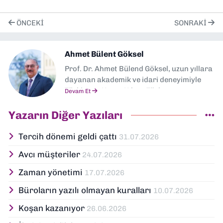
ÖNCEKI
SONRAKI
Ahmet Bülent Göksel
Prof. Dr. Ahmet Bülend Göksel, uzun yıllara
dayanan akademik ve idari deneyimiyle
Türkiye ve Kuzey Kıbrıs Türk
Devam Et
Cumhuriyeti’nde yükseköğretime önemli
katkılar sunmuş saygın bir
Yazarın Diğer Yazıları
akademisyendir. Ege Üniversitesi’nde
başlayan akademik kariyerini, çeşitli
Tercih dönemi geldi çattı
31.07.2026
üniversitelerde rektörlük, dekanlık ve
Avcı müşteriler
24.07.2026
yöneticilik görevleriyle taçlandırmış;
ayrıca Alasia Üniversitesi’nin kurucu
Zaman yönetimi
17.07.2026
rektörü olarak bilim dünyasına yön
vermeye devam etmektedir. Pazarlama
Büroların yazılı olmayan kuralları
10.07.2026
alanında uzmanlaşan Göksel, sadece
Koşan kazanıyor
26.06.2026
akademik alanda değil, aynı zamanda
İzmir’deki çeşitli sivil toplum