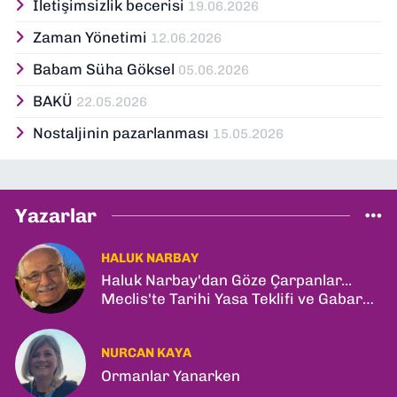
İletişimsizlik becerisi
19.06.2026
kuruluşlarında aktif roller üstlenmiş, çok
Zaman Yönetimi
sayıda ödül ve plaketle onurlandırılmıştır.
12.06.2026
Köşe yazarlığı ve danışmanlık gibi medya
Babam Süha Göksel
05.06.2026
ve halkla ilişkiler alanlarındaki katkıları da
dikkat çekicidir.
BAKÜ
22.05.2026
Nostaljinin pazarlanması
15.05.2026
Yazarlar
HALUK NARBAY
Haluk Narbay'dan Göze Çarpanlar...
Meclis'te Tarihi Yasa Teklifi ve Gabar
Rekoru!
NURCAN KAYA
Ormanlar Yanarken