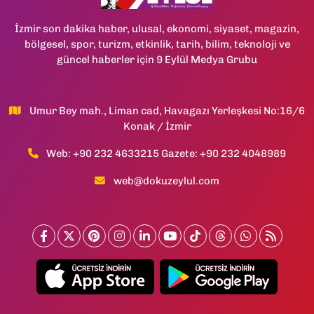
İzmir son dakika haber, ulusal, ekonomi, siyaset, magazin,
bölgesel, spor, turizm, etkinlik, tarih, bilim, teknoloji ve
güncel haberler için 9 Eylül Medya Grubu
Umur Bey mah., Liman cad, Havagazı Yerleşkesi No:16/6
Konak / İzmir
Web: +90 232 4633215 Gazete: +90 232 4048989
web@dokuzeylul.com