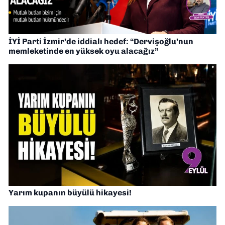
İYİ Parti İzmir’de iddialı hedef: “Dervişoğlu’nun
memleketinde en yüksek oyu alacağız”
Yarım kupanın büyülü hikayesi!