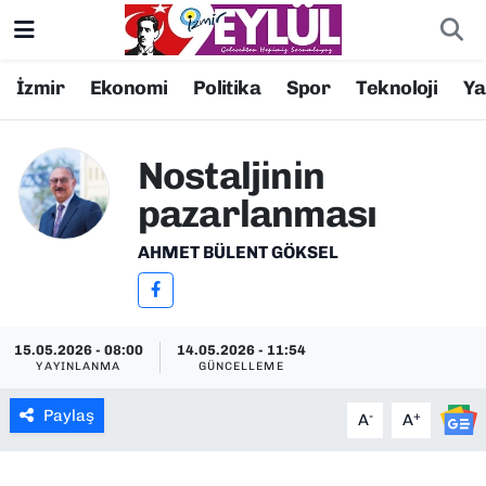
Resmi İlanlar
Konak Nöbetçi Eczaneler
İzmir
Ekonomi
Politika
Spor
Teknoloji
Y
BİLİM
Konak Hava Durumu
Nostaljinin
DÜNYA
Konak Trafik Yoğunluk Haritası
pazarlanması
EĞİTİM
Süper Lig Puan Durumu ve Fikstür
AHMET BÜLENT GÖKSEL
EKONOMİ
Tüm Manşetler
15.05.2026 - 08:00
14.05.2026 - 11:54
KÜLTÜR SANAT
Son Dakika Haberleri
YAYINLANMA
GÜNCELLEME
MAGAZİN
Haber Arşivi
Paylaş
-
+
A
A
POLİTİKA