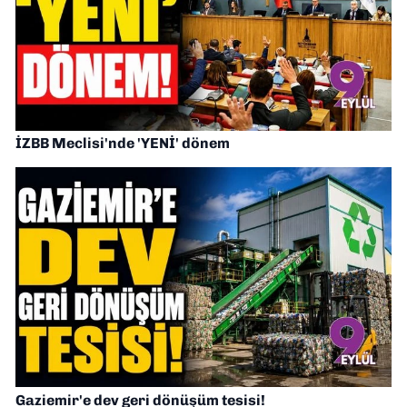
İZBB Meclisi'nde 'YENİ' dönem
Gaziemir'e dev geri dönüşüm tesisi!