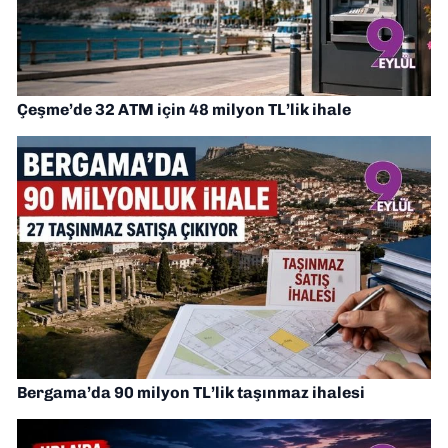
Çeşme’de 32 ATM için 48 milyon TL’lik ihale
Bergama’da 90 milyon TL’lik taşınmaz ihalesi