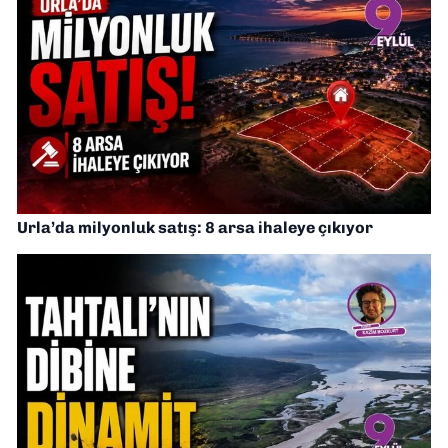
Urla’da milyonluk satış: 8 arsa ihaleye çıkıyor