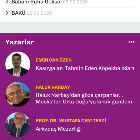
Babam Süha Göksel
05.06.2026
BAKÜ
22.05.2026
Yazarlar
EMIN CAN ÖZEN
Kasırgaları Tahmin Eden Köpekbalıkları
HALUK NARBAY
Haluk Narbay'dan göze çarpanlar...
Meclis'ten Orta Doğu'ya kritik gündem
PROF. DR. MUSTAFA CEM TERZI
Arkadaş Mezarlığı