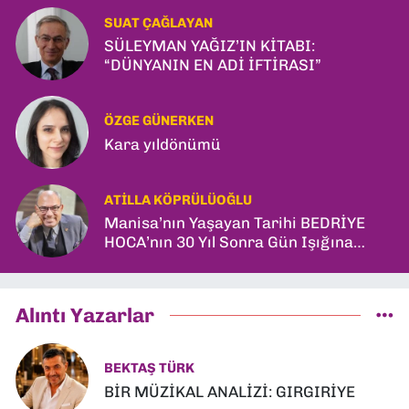
SUAT ÇAĞLAYAN
SÜLEYMAN YAĞIZ’IN KİTABI:
“DÜNYANIN EN ADİ İFTİRASI”
ÖZGE GÜNERKEN
Kara yıldönümü
ATILLA KÖPRÜLÜOĞLU
Manisa’nın Yaşayan Tarihi BEDRİYE
HOCA’nın 30 Yıl Sonra Gün Işığına
Çıkan Son Kitabı; “YİTİRİLMİŞ YILLAR”
Alıntı Yazarlar
BEKTAŞ TÜRK
BİR MÜZİKAL ANALİZİ: GIRGIRİYE