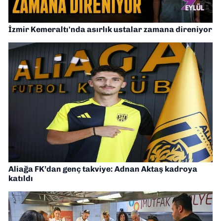
İzmir Kemeraltı'nda asırlık ustalar zamana direniyor
Aliağa FK’dan genç takviye: Adnan Aktaş kadroya
katıldı