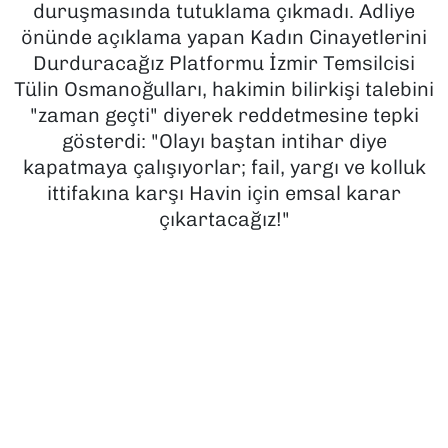
duruşmasında tutuklama çıkmadı. Adliye
önünde açıklama yapan Kadın Cinayetlerini
SAĞLIK
Durduracağız Platformu İzmir Temsilcisi
Tülin Osmanoğulları, hakimin bilirkişi talebini
SPOR
"zaman geçti" diyerek reddetmesine tepki
TEKNOLOJİ
gösterdi: "Olayı baştan intihar diye
kapatmaya çalışıyorlar; fail, yargı ve kolluk
YAŞAM
ittifakına karşı Havin için emsal karar
çıkartacağız!"
YEREL YÖNETİMLER