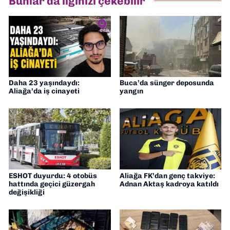
Bunlar da ilginizi çekebilir
Daha 23 yaşındaydı:
Buca’da sünger deposunda
Aliağa’da iş cinayeti
yangın
ESHOT duyurdu: 4 otobüs
Aliağa FK’dan genç takviye:
hattında geçici güzergah
Adnan Aktaş kadroya katıldı
değişikliği