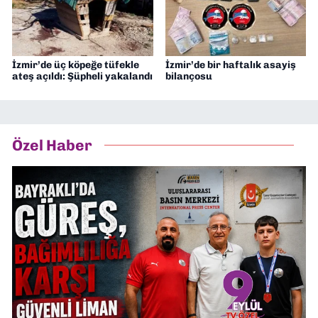
İzmir’de üç köpeğe tüfekle
İzmir’de bir haftalık asayiş
ateş açıldı: Şüpheli yakalandı
bilançosu
Özel Haber