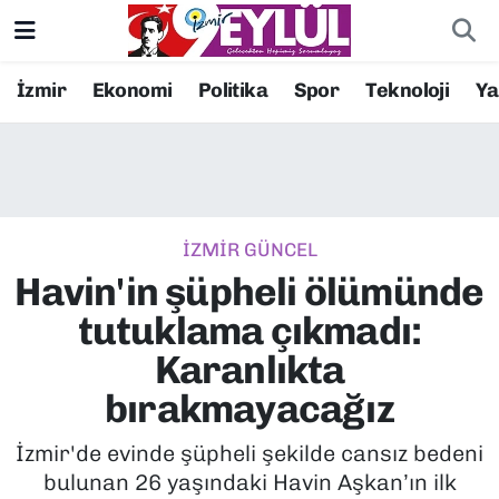
Resmi İlanlar
Konak Nöbetçi Eczaneler
İzmir
Ekonomi
Politika
Spor
Teknoloji
Y
BİLİM
Konak Hava Durumu
DÜNYA
Konak Trafik Yoğunluk Haritası
İZMİR GÜNCEL
EĞİTİM
Süper Lig Puan Durumu ve Fikstür
Havin'in şüpheli ölümünde
EKONOMİ
Tüm Manşetler
tutuklama çıkmadı:
Karanlıkta
KÜLTÜR SANAT
Son Dakika Haberleri
bırakmayacağız
MAGAZİN
Haber Arşivi
İzmir'de evinde şüpheli şekilde cansız bedeni
bulunan 26 yaşındaki Havin Aşkan’ın ilk
POLİTİKA