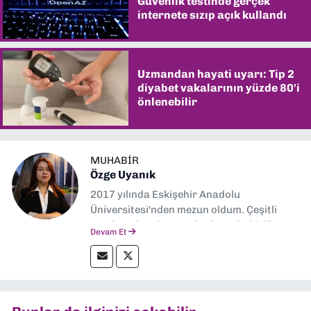
Güvenlik testinde gerçek
internete sızıp açık kullandı
Uzmandan hayati uyarı: Tip 2
diyabet vakalarının yüzde 80'i
önlenebilir
MUHABIR
Özge Uyanık
2017 yılında Eskişehir Anadolu
Üniversitesi'nden mezun oldum. Çeşitli
yerel ve ulusal gazetelerde muhabirlik
Devam Et
yaptım. Özellikle emek, çevre, kent ve insan
hakları alanlarında haberler üretmeye
odaklanıyorum.