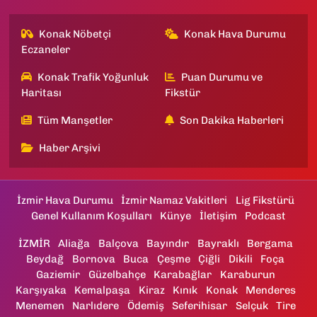
Konak Nöbetçi
Konak Hava Durumu
Eczaneler
Konak Trafik Yoğunluk
Puan Durumu ve
Haritası
Fikstür
Tüm Manşetler
Son Dakika Haberleri
Haber Arşivi
İzmir Hava Durumu
İzmir Namaz Vakitleri
Lig Fikstürü
Genel Kullanım Koşulları
Künye
İletişim
Podcast
İZMİR
Aliağa
Balçova
Bayındır
Bayraklı
Bergama
Beydağ
Bornova
Buca
Çeşme
Çiğli
Dikili
Foça
Gaziemir
Güzelbahçe
Karabağlar
Karaburun
Karşıyaka
Kemalpaşa
Kiraz
Kınık
Konak
Menderes
Menemen
Narlıdere
Ödemiş
Seferihisar
Selçuk
Tire