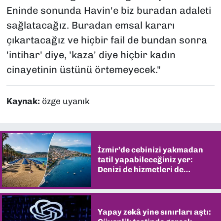
Eninde sonunda Havin'e biz buradan adaleti
sağlatacağız. Buradan emsal kararı
çıkartacağız ve hiçbir fail de bundan sonra
'intihar' diye, 'kaza' diye hiçbir kadın
cinayetinin üstünü örtemeyecek."
Kaynak:
özge uyanık
İzmir’de cebinizi yakmadan
tatil yapabileceğiniz yer:
Denizi de hizmetleri de
şaşırtıyor
Yapay zekâ yine sınırları aştı: