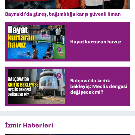
Bayraklı’da güreş, bağımlılığa karşı güvenli liman
Hayat kurtaran havuz
Balçova’da kritik
bekleyiş: Meclis dengesi
değişecek mi?
İzmir Haberleri