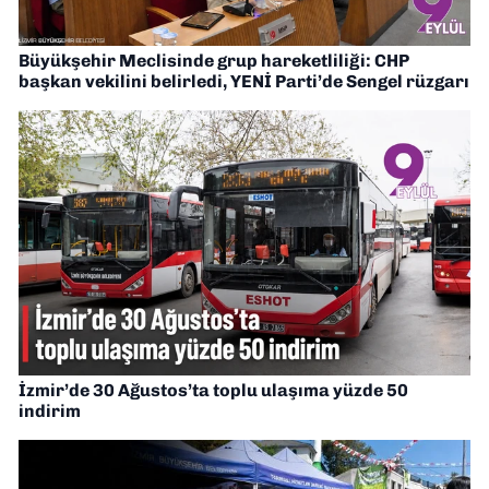
Büyükşehir Meclisinde grup hareketliliği: CHP
başkan vekilini belirledi, YENİ Parti’de Sengel rüzgarı
İzmir’de 30 Ağustos’ta toplu ulaşıma yüzde 50
indirim