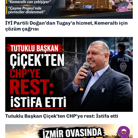
İYİ Partili Doğan’dan Tugay’a hizmet, Kemeraltı için
çözüm çağrısı
Tutuklu Başkan Çiçek’ten CHP’ye rest: İstifa etti