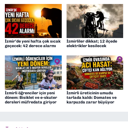
İzmir’de yeni hafta çok sıcak
İzmirliler dikkat; 12 ilçede
geçecek: 42 derece alarmı
elektrikler kesilecek
İzmirli öğrenciler için yeni
İzmirli üreticinin umudu
dönem: Bisiklet ve e-skuter
tarlada kaldı: Domates ve
dersleri müfredata giriyor
karpuzda zarar büyüyor