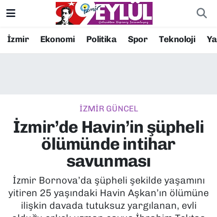
Resmi İlanlar
Konak Nöbetçi Eczaneler
İzmir
Ekonomi
Politika
Spor
Teknoloji
Y
BİLİM
Konak Hava Durumu
DÜNYA
Konak Trafik Yoğunluk Haritası
İZMİR GÜNCEL
EĞİTİM
Süper Lig Puan Durumu ve Fikstür
İzmir’de Havin’in şüpheli
EKONOMİ
Tüm Manşetler
ölümünde intihar
savunması
KÜLTÜR SANAT
Son Dakika Haberleri
İzmir Bornova’da şüpheli şekilde yaşamını
MAGAZİN
Haber Arşivi
yitiren 25 yaşındaki Havin Aşkan’ın ölümüne
ilişkin davada tutuksuz yargılanan, evli
POLİTİKA