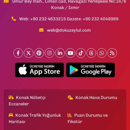
Umur Bey mah., Liman cad, Havagazı Yerleşkesi No:16/6
Konak / İzmir
Web: +90 232 4633215 Gazete: +90 232 4048989
web@dokuzeylul.com
Konak Nöbetçi
Konak Hava Durumu
Eczaneler
Konak Trafik Yoğunluk
Puan Durumu ve
Haritası
Fikstür