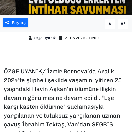
Paylaş
-
+
A
A
Özge Uyanık
21.05.2026 - 16:09
ÖZGE UYANIK/ İzmir Bornova’da Aralık
2024’te şüpheli şekilde yaşamını yitiren 25
yaşındaki Havin Aşkan’ın ölümüne ilişkin
davanın görülmesine devam edildi. “Eşe
karşı kasten öldürme” suçlamasıyla
yargılanan ve tutuksuz yargılanan uzman
çavuş İbrahim Tektaş, Van’dan SEGBİS