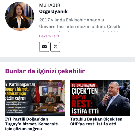
MUHABIR
Özge Uyanık
2017 yılında Eskişehir Anadolu
Üniversitesi'nden mezun oldum. Çeşitli
yerel ve ulusal gazetelerde muhabirlik
Devam Et
yaptım. Özellikle emek, çevre, kent ve insan
hakları alanlarında haberler üretmeye
odaklanıyorum.
Bunlar da ilginizi çekebilir
İYİ Partili Doğan’dan
Tutuklu Başkan Çiçek’ten
Tugay’a hizmet, Kemeraltı
CHP’ye rest: İstifa etti
için çözüm çağrısı