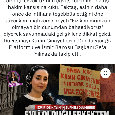
olduğu erkek uzman çavuş İbrahim Tektaş
hakim karşısına çıktı. Tektaş, eşinin daha
SAĞLIK
önce de intihara teşebbüs ettiğini öne
sürerken, mahkeme heyeti “Fiziken mümkün
SPOR
olmayan bir durumdan bahsediyoruz”
diyerek savunmadaki çelişkilere dikkat çekti.
TEKNOLOJİ
Duruşmayı Kadın Cinayetlerini Durduracağız
Platformu ve İzmir Barosu Başkanı Sefa
YAŞAM
Yılmaz da takip etti.
YEREL YÖNETİMLER