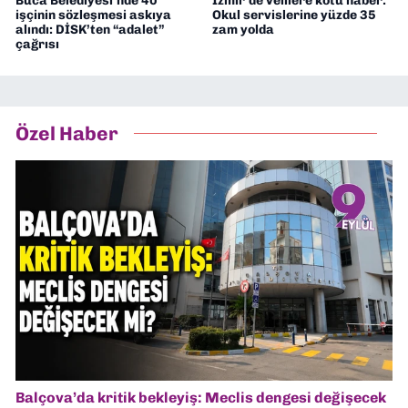
Buca Belediyesi’nde 40
İzmir’de velilere kötü haber:
işçinin sözleşmesi askıya
Okul servislerine yüzde 35
alındı: DİSK’ten “adalet”
zam yolda
çağrısı
Özel Haber
Balçova’da kritik bekleyiş: Meclis dengesi değişecek