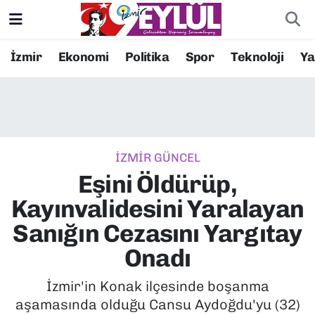
Resmi İlanlar
Konak Nöbetçi Eczaneler
İzmir
Ekonomi
Politika
Spor
Teknoloji
Y
BİLİM
Konak Hava Durumu
DÜNYA
Konak Trafik Yoğunluk Haritası
İZMİR GÜNCEL
EĞİTİM
Süper Lig Puan Durumu ve Fikstür
Eşini Öldürüp,
EKONOMİ
Tüm Manşetler
Kayınvalidesini Yaralayan
Sanığın Cezasını Yargıtay
KÜLTÜR SANAT
Son Dakika Haberleri
Onadı
MAGAZİN
Haber Arşivi
İzmir'in Konak ilçesinde boşanma
aşamasında olduğu Cansu Aydoğdu'yu (32)
POLİTİKA