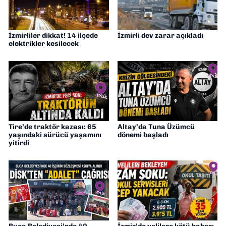
İzmirliler dikkat! 14 ilçede
İzmirli dev zarar açıkladı
elektrikler kesilecek
Tire’de traktör kazası: 65
Altay’da Tuna Üzümcü
yaşındaki sürücü yaşamını
dönemi başladı
yitirdi