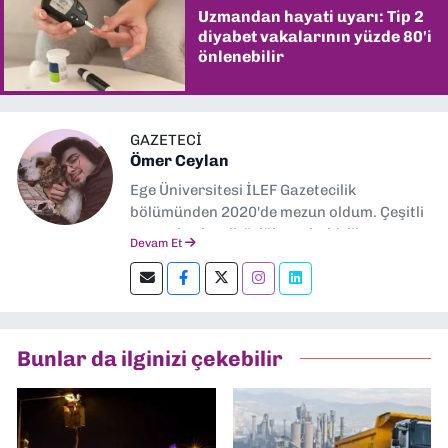
Uzmandan hayati uyarı: Tip 2
diyabet vakalarının yüzde 80'i
önlenebilir
GAZETECİ
Ömer Ceylan
Ege Üniversitesi İLEF Gazetecilik
bölümünden 2020'de mezun oldum. Çeşitli
gazetelerde editörlük, muhabirlik yaptım.
Devam Et
Şu an kültür-sanat muhabirliği ve
editörlük yapıyorum.
Bunlar da ilginizi çekebilir