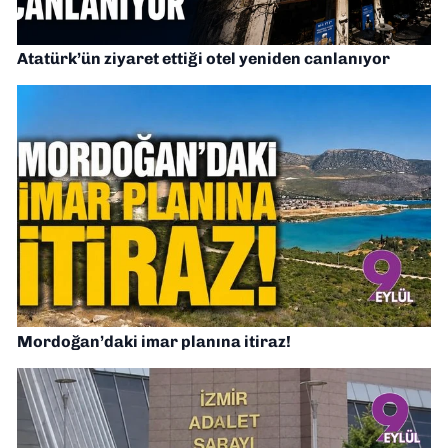
Atatürk’ün ziyaret ettiği otel yeniden canlanıyor
Mordoğan’daki imar planına itiraz!