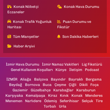
Konak Nöbetçi
Konak Hava Durumu
Eczaneler
Konak Trafik Yoğunluk
Puan Durumu ve
Haritası
Fikstür
Tüm Manşetler
Son Dakika Haberleri
Haber Arşivi
İzmir Hava Durumu
İzmir Namaz Vakitleri
Lig Fikstürü
Genel Kullanım Koşulları
Künye
İletişim
Podcast
İZMİR
Aliağa
Balçova
Bayındır
Bayraklı
Bergama
Beydağ
Bornova
Buca
Çeşme
Çiğli
Dikili
Foça
Gaziemir
Güzelbahçe
Karabağlar
Karaburun
Karşıyaka
Kemalpaşa
Kiraz
Kınık
Konak
Menderes
Menemen
Narlıdere
Ödemiş
Seferihisar
Selçuk
Tire
Torbalı
Urla