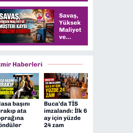
Savaş,
Yüksek
Maliyet
ve
Müşteri
Kaybı
Turizmi
zmir Haberleri
Vurdu
asa başını
Buca’da TİS
ırakıp ata
imzalandı: İlk 6
oprağına
ay için yüzde
öndüler
24 zam