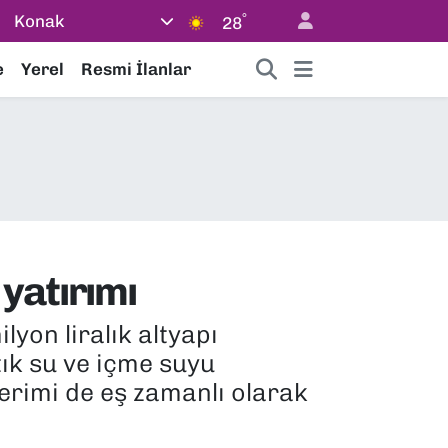
°
Konak
28
e
Yerel
Resmi İlanlar
 yatırımı
yon liralık altyapı
ık su ve içme suyu
serimi de eş zamanlı olarak