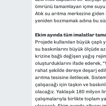
ömrünü tamamlayan içme suyu h
Atık su arıtma merkezine giden k
yeniden bozmamak adına bu süre
Ekim ayında tüm imalatlar ta
Projede kullanılan büyük çaplı 
su baskınlarını büyük ölçüde aza
krizine bağlı değişen yağış rejim
oluşturduklarını ifade ederek, 
rahat şekilde dereye deşarj edil
arıtma tesisine iletilecek. Sistem
çalışacağı için taşkın ve baskı
olacağız. Yaklaşık 180 milyon li
çalışmalarıyla birlikte toplam ya
ulaşacak. Ekim ayında altyapı i