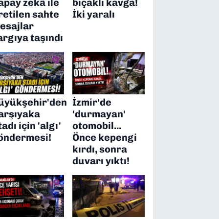
apay zekâ ile
bıçaklı kavga!
retilen sahte
İki yaralı
esajlar
argıya taşındı
üyükşehir'den
İzmir'de
arşıyaka
'durmayan'
tadı için 'algı'
otomobil...
öndermesi!
Önce kepengi
kırdı, sonra
duvarı yıktı!