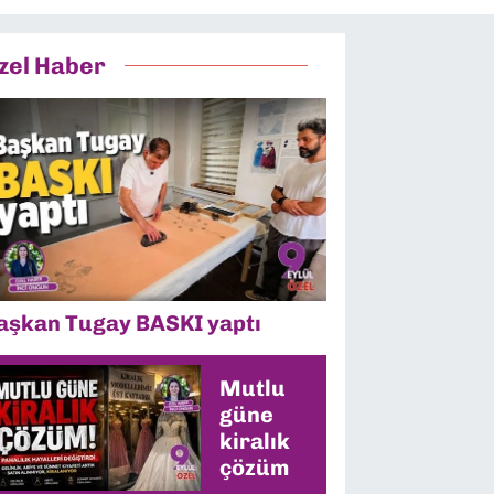
zel Haber
aşkan Tugay BASKI yaptı
Mutlu
güne
kiralık
çözüm