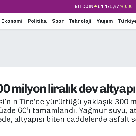
BITCOIN
64.475,47
%0.66
DOLAR
47,5971
%0.05
Ekonomi
Politika
Spor
Teknoloji
Yaşam
Türkiy
EURO
55,1336
%0.18
STERLİN
64,2534
%0.22
GRAM ALTIN
6518.23
%0.39
BİST100
13.703
%0
 milyon liralık dev altyapı
’nin Tire’de yürüttüğü yaklaşık 300 mil
yüzde 60’ı tamamlandı. Yağmur suyu, at
ede, altyapısı biten caddelerde asfalt 