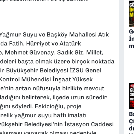
G
r Yağmur Suyu ve Başköy Mahallesi Atık
İ
da Fatih, Hürriyet ve Atatürk
m
e, Mehmet Güvenay, Sadık Giz, Millet,
ddeleri başta olmak üzere birçok noktada
ir Büyükşehir Belediyesi İZSU Genel
Kontrol Mühendisi İnşaat Yüksek
re’nin artan nüfusuyla birlikte mevcut
adığını belirterek, ilçede uzun süredir
nı söyledi. Eskicioğlu, proje
B
elik yağmur suyu hattı imalatı
Ç
üyükşehir Belediyesi’nin İstasyon Caddesi
d
çalışması yapacak olması nedeniyle