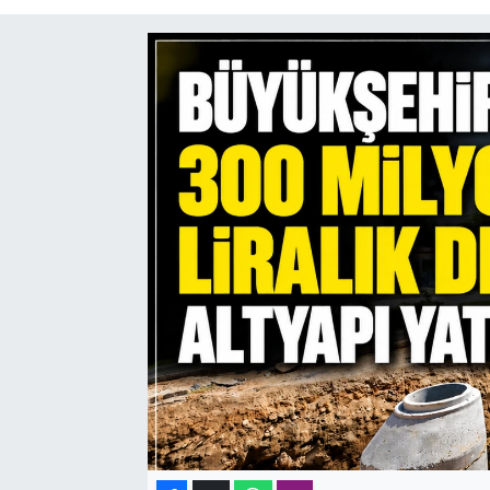
SAĞLIK
SPOR
TEKNOLOJİ
YAŞAM
YEREL YÖNETİMLER