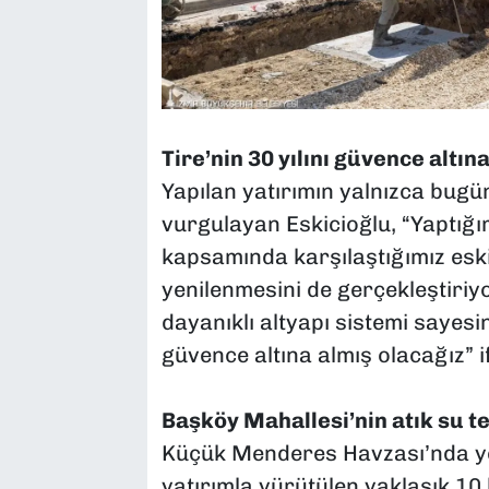
Tire’nin 30 yılını güvence altın
Yapılan yatırımın yalnızca bug
vurgulayan Eskicioğlu, “Yaptığ
kapsamında karşılaştığımız eski 
yenilenmesini de gerçekleştiriy
dayanıklı altyapı sistemi sayesin
güvence altına almış olacağız” if
Başköy Mahallesi’nin atık su ter
Küçük Menderes Havzası’nda yer 
yatırımla yürütülen yaklaşık 10 k