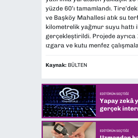
yüzde 60’ı tamamlandı. Tire’de
ve Başköy Mahallesi atık su terf
kilometrelik yağmur suyu hattı i
gerçekleştirildi. Projede ayrıca 1,
ızgara ve kutu menfez çalışmal
Kaynak:
BÜLTEN
EDITÖRÜN SEÇTIĞI
Yapay zekâ yi
gerçek intern
EDITÖRÜN SEÇTIĞI
Uzmandan hay