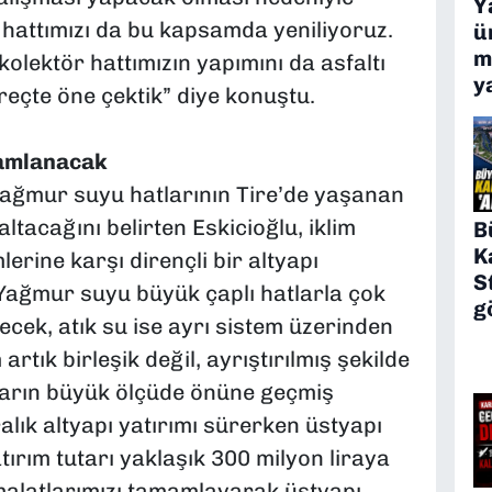
Y
attımızı da bu kapsamda yeniliyoruz.
ü
m
olektör hattımızın yapımını da asfaltı
y
çte öne çektik” diye konuştu.
mamlanacak
yağmur suyu hatlarının Tire’de yaşanan
ltacağını belirten Eskicioğlu, iklim
B
K
lerine karşı dirençli bir altyapı
S
“Yağmur suyu büyük çaplı hatlarla çok
g
ecek, atık su ise ayrı sistem üzerinden
 artık birleşik değil, ayrıştırılmış şekilde
nların büyük ölçüde önüne geçmiş
ralık altyapı yatırımı sürerken üstyapı
tırım tutarı yaklaşık 300 milyon liraya
malatlarımızı tamamlayarak üstyapı