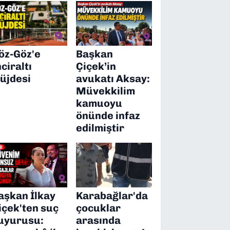
öz-Göz'e
Başkan
nciraltı
Çiçek’in
üjdesi
avukatı Aksay:
Müvekkilim
kamuoyu
önünde infaz
edilmiştir
aşkan İlkay
Karabağlar'da
içek'ten suç
çocuklar
uyurusu:
arasında