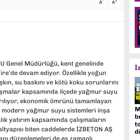
-
+
A
A
SU Genel Müdürlüğü, kent genelinde
İ
ire’de devam ediyor. Özellikle yoğun
kın, su baskını ve kötü koku sorunlarını
lışmalar kapsamında ilçede yağmur suyu
ayrılıyor, ekonomik ömrünü tamamlayan
M
ve modern yağmur suyu sistemleri inşa
b
ralık yatırım kapsamında çalışmaların
t
ltyapısı biten caddelerde İZBETON AŞ
d
yapı düzenlemeleri de eş zamanlı