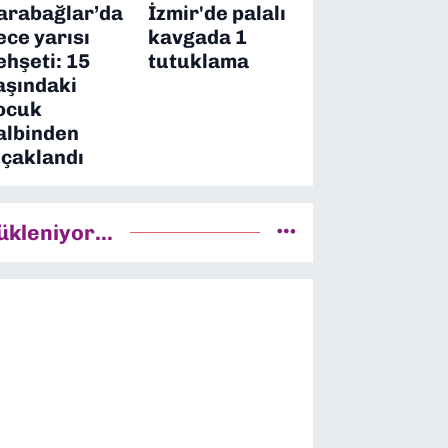
arabağlar’da
İzmir'de palalı
ece yarısı
kavgada 1
ehşeti: 15
tutuklama
aşındaki
ocuk
albinden
ıçaklandı
ükleniyor...