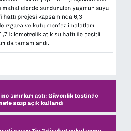
ki mahallelerde sürdürülen yağmur suyu
i hattı projesi kapsamında 6,3
le ızgara ve kutu menfez imalatları
7 kilometrelik atık su hattı ile çeşitli
arı da tamamlandı.
ne sınırları aştı: Güvenlik testinde
ete sızıp açık kullandı
ati uyarı: Tip 2 diyabet vakalarının