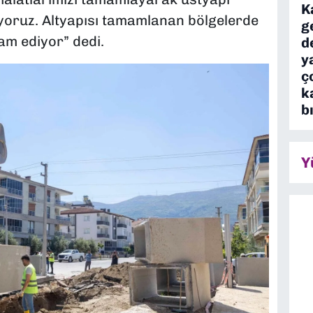
K
lıyoruz. Altyapısı tamamlanan bölgelerde
g
am ediyor” dedi.
d
y
ç
k
b
Y