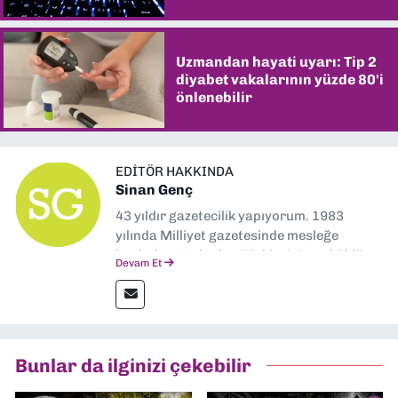
Uzmandan hayati uyarı: Tip 2
diyabet vakalarının yüzde 80'i
önlenebilir
EDITÖR HAKKINDA
Sinan Genç
43 yıldır gazetecilik yapıyorum. 1983
yılında Milliyet gazetesinde mesleğe
başladım. Ardından Türkiye’nin en köklü
Devam Et
gazetelerinden Yeni Asır’da 36 yıl boyunca
muhabir, editör, müdür yardımcısı ve spor
müdürü olarak görev yaptım. Ayrıca Yeni
Asır TV’de 7 yıl boyunca programlar
hazırlayıp sundum. Şu anda Dokuz Eylül
Bunlar da ilginizi çekebilir
Gazetesi'nde editörlük yapıyorum