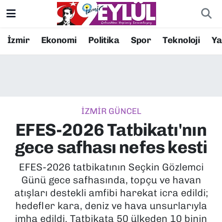
Resmi İlanlar
Konak Nöbetçi Eczaneler
İzmir
Ekonomi
Politika
Spor
Teknoloji
Y
BİLİM
Konak Hava Durumu
DÜNYA
Konak Trafik Yoğunluk Haritası
İZMİR GÜNCEL
EĞİTİM
Süper Lig Puan Durumu ve Fikstür
EFES-2026 Tatbikatı'nın
EKONOMİ
Tüm Manşetler
gece safhası nefes kesti
KÜLTÜR SANAT
Son Dakika Haberleri
EFES-2026 tatbikatının Seçkin Gözlemci
Günü gece safhasında, topçu ve havan
MAGAZİN
Haber Arşivi
atışları destekli amfibi harekat icra edildi;
hedefler kara, deniz ve hava unsurlarıyla
POLİTİKA
imha edildi. Tatbikata 50 ülkeden 10 binin