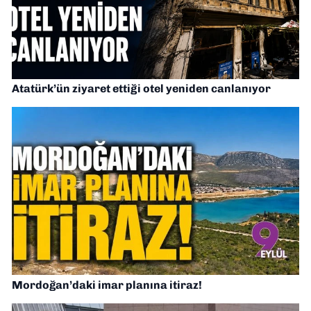
Atatürk’ün ziyaret ettiği otel yeniden canlanıyor
Mordoğan’daki imar planına itiraz!