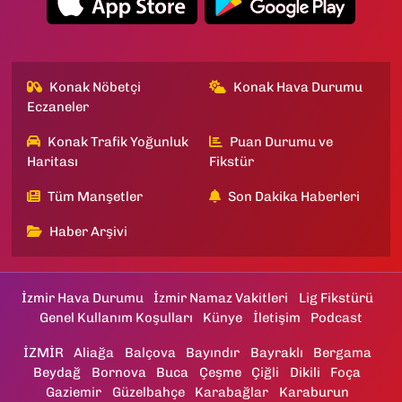
Konak Nöbetçi
Konak Hava Durumu
Eczaneler
Konak Trafik Yoğunluk
Puan Durumu ve
Haritası
Fikstür
Tüm Manşetler
Son Dakika Haberleri
Haber Arşivi
İzmir Hava Durumu
İzmir Namaz Vakitleri
Lig Fikstürü
Genel Kullanım Koşulları
Künye
İletişim
Podcast
İZMİR
Aliağa
Balçova
Bayındır
Bayraklı
Bergama
Beydağ
Bornova
Buca
Çeşme
Çiğli
Dikili
Foça
Gaziemir
Güzelbahçe
Karabağlar
Karaburun