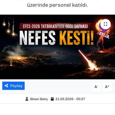
üzerinde personel katıldı.
SAĞLIK
SPOR
TEKNOLOJİ
YAŞAM
YEREL YÖNETİMLER
Paylaş
-
+
A
A
Sinan Genç
21.05.2026 - 00:27