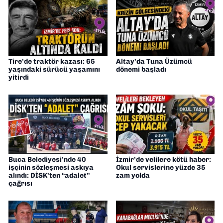
Tire’de traktör kazası: 65
Altay’da Tuna Üzümcü
yaşındaki sürücü yaşamını
dönemi başladı
yitirdi
Buca Belediyesi’nde 40
İzmir’de velilere kötü haber:
işçinin sözleşmesi askıya
Okul servislerine yüzde 35
alındı: DİSK’ten “adalet”
zam yolda
çağrısı