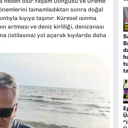
na neden olur.Yaşam Döngüsü ve Üreme:
dönemlerini tamamladıktan sonra doğal
kıntıyla kıyıya taşınır. Küresel ısınma
ın artması ve deniz kirliliği, denizanası
a (istilasına) yol açarak kıyılarda daha
S
B
.
d
h
t
t
E
Ü
“