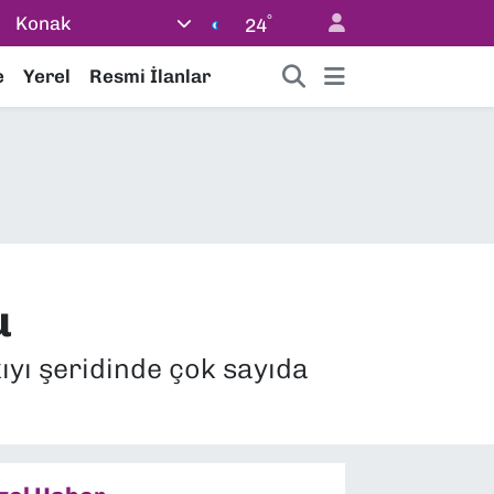
°
Konak
24
e
Yerel
Resmi İlanlar
u
kıyı şeridinde çok sayıda