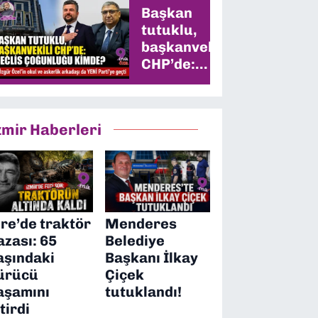
Başkan
tutuklu,
başkanvekili
CHP’de:
Meclis
çoğunluğu
kimde?
zmir Haberleri
ire’de traktör
Menderes
azası: 65
Belediye
aşındaki
Başkanı İlkay
ürücü
Çiçek
aşamını
tutuklandı!
itirdi