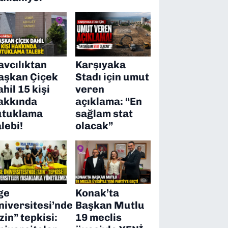
avcılıktan
Karşıyaka
aşkan Çiçek
Stadı için umut
ahil 15 kişi
veren
akkında
açıklama: “En
utuklama
sağlam stat
alebi!
olacak”
ge
Konak’ta
niversitesi’nde
Başkan Mutlu
izin” tepkisi:
19 meclis