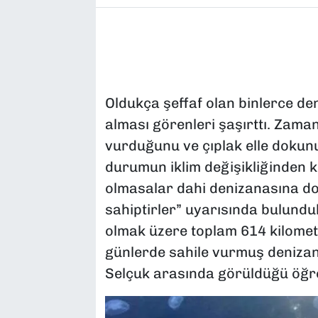
Oldukça şeffaf olan binlerce de
alması görenleri şaşırttı. Zama
vurduğunu ve çıplak elle dokun
durumun iklim değişikliğinden ka
olmasalar dahi denizanasına do
sahiptirler” uyarısında bulundu
olmak üzere toplam 614 kilometr
günlerde sahile vurmuş deniza
Selçuk arasında görüldüğü öğre