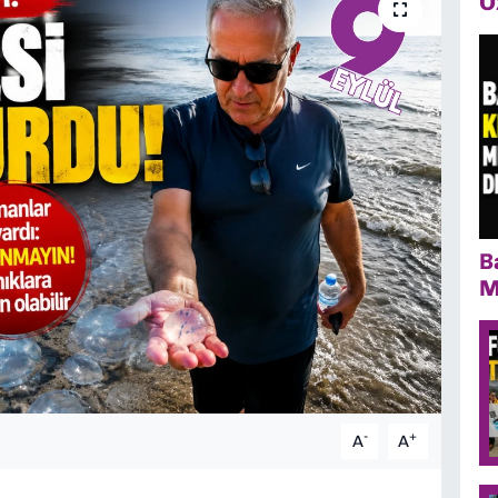
Ö
B
M
-
+
A
A