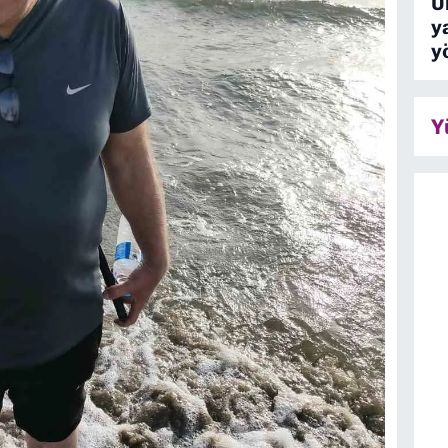
Ü
y
y
Y