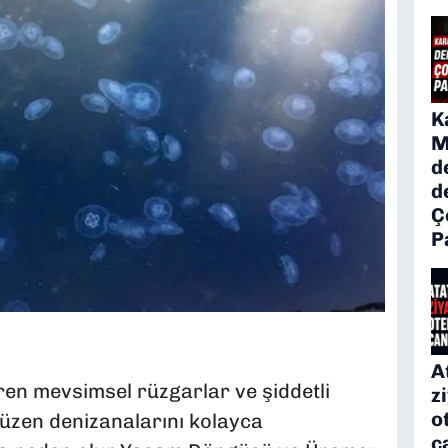
K
M
d
d
Ç
P
A
iren mevsimsel rüzgarlar ve şiddetli
z
o
yüzen denizanalarını kolayca
c