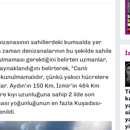
nizanasının sahillerdeki kumsalda yer
n zaman denizanalarının bu şekilde sahile
İ
ulmaması gerektiğini belirten uzmanlar,
ynaklandığını belirterek, “Canlı
kunulmamalıdır, çünkü yakıcı hücrelere
lar. Aydın’ın 150 Km, İzmir’in 464 Km
T
e kıyı uzunluğuna sahip 2 ilde son
k
nası yoğunluğunun en fazla Kuşadası-
y
nildi.
s
y
y