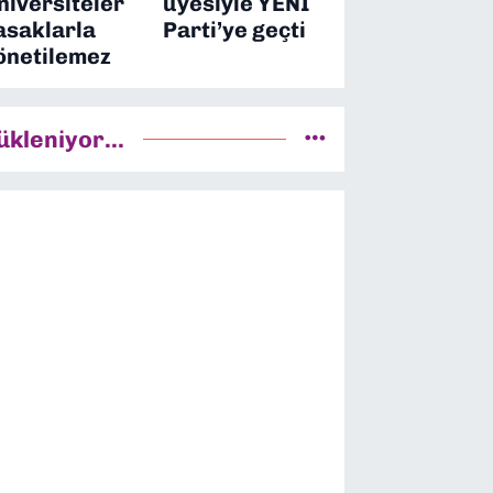
niversiteler
üyesiyle YENİ
asaklarla
Parti’ye geçti
önetilemez
ükleniyor...