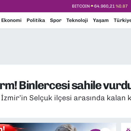
DOLAR
47,7436
%0.18
EURO
55,2510
%0.32
Ekonomi
Politika
Spor
Teknoloji
Yaşam
Türkiy
STERLİN
64,4811
%0.38
GRAM ALTIN
6648.99
%2.59
BİST100
13.779
%-14
BITCOIN
64.960,21
%0.87
arm! Binlercesi sahile vurd
e İzmir’in Selçuk ilçesi arasında kalan 