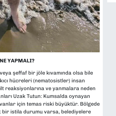
 NE YAPMALI?
ya şeffaf bir jöle kıvamında olsa bile
ıcı hücreleri (nematosistler) insan
 cilt reaksiyonlarına ve yanmalara neden
vanları Uzak Tutun: Kumsalda oynayan
vanlar için temas riski büyüktür. Bölgede
k bir istila durumu varsa, belediyelere