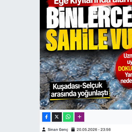
SAĞLIK
SPOR
TEKNOLOJİ
YAŞAM
YEREL YÖNETİMLER
Sinan Genç
20.05.2026 - 23:56