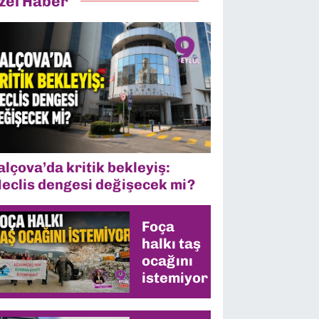
zel Haber
alçova’da kritik bekleyiş:
eclis dengesi değişecek mi?
Foça
halkı taş
ocağını
istemiyor