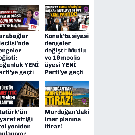
arabağlar
Konak’ta siyasi
eclisi’nde
dengeler
engeler
değişti: Mutlu
eğişti:
ve 19 meclis
oğunluk YENİ
üyesi YENİ
arti’ye geçti
Parti’ye geçti
tatürk’ün
Mordoğan’daki
iyaret ettiği
imar planına
tel yeniden
itiraz!
anlanıyor