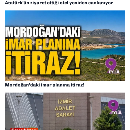
Atatürk’ün ziyaret ettiği otel yeniden canlanıyor
Mordoğan’daki imar planına itiraz!