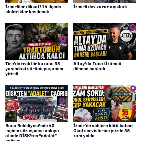
İzmirliler dikkat! 14 ilçede
İzmirli dev zarar açıkladı
elektrikler kesilecek
Tire’de traktör kazası: 65
Altay’da Tuna Üzümcü
yaşındaki sürücü yaşamını
dönemi başladı
yitirdi
Buca Belediyesi’nde 40
İzmir’de velilere kötü haber:
işçinin sözleşmesi askıya
Okul servislerine yüzde 35
alındı: DİSK’ten “adalet”
zam yolda
çağrısı