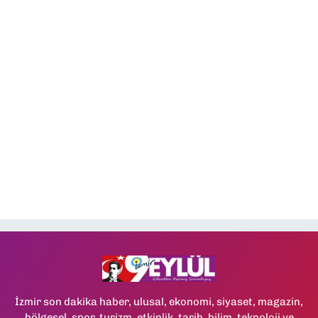
İzmir son dakika haber, ulusal, ekonomi, siyaset, magazin,
bölgesel, spor, turizm, etkinlik, tarih, bilim, teknoloji ve