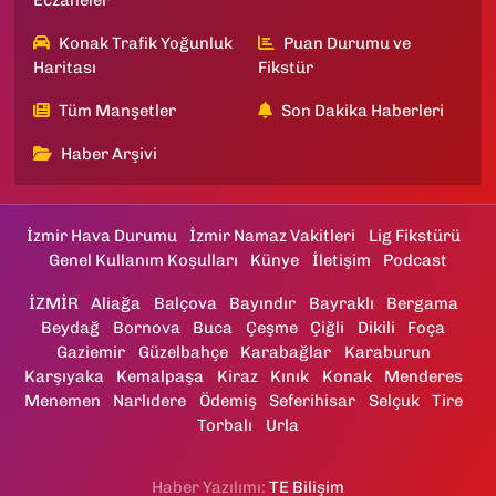
Eczaneler
Konak Trafik Yoğunluk
Puan Durumu ve
Haritası
Fikstür
Tüm Manşetler
Son Dakika Haberleri
Haber Arşivi
İzmir Hava Durumu
İzmir Namaz Vakitleri
Lig Fikstürü
Genel Kullanım Koşulları
Künye
İletişim
Podcast
İZMİR
Aliağa
Balçova
Bayındır
Bayraklı
Bergama
Beydağ
Bornova
Buca
Çeşme
Çiğli
Dikili
Foça
Gaziemir
Güzelbahçe
Karabağlar
Karaburun
Karşıyaka
Kemalpaşa
Kiraz
Kınık
Konak
Menderes
Menemen
Narlıdere
Ödemiş
Seferihisar
Selçuk
Tire
Torbalı
Urla
Haber Yazılımı:
TE Bilişim