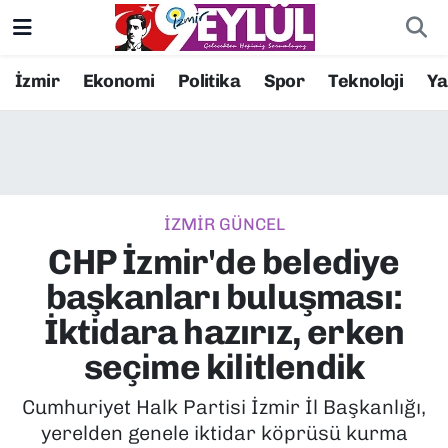
Resmi İlanlar
Konak Nöbetçi Eczaneler
İzmir
Ekonomi
Politika
Spor
Teknoloji
Y
BİLİM
Konak Hava Durumu
DÜNYA
Konak Trafik Yoğunluk Haritası
İZMİR GÜNCEL
EĞİTİM
Süper Lig Puan Durumu ve Fikstür
CHP İzmir'de belediye
EKONOMİ
Tüm Manşetler
başkanları buluşması:
İktidara hazırız, erken
KÜLTÜR SANAT
Son Dakika Haberleri
seçime kilitlendik
MAGAZİN
Haber Arşivi
Cumhuriyet Halk Partisi İzmir İl Başkanlığı,
yerelden genele iktidar köprüsü kurma
POLİTİKA