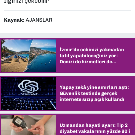
İlginizi çekebilir
Kaynak:
AJANSLAR
İzmir’de cebinizi yakmadan
tatil yapabileceğiniz yer:
Denizi de hizmetleri de
şaşırtıyor
Yapay zekâ yine sınırları aştı:
Güvenlik testinde gerçek
internete sızıp açık kullandı
Uzmandan hayati uyarı: Tip 2
diyabet vakalarının yüzde 80'i