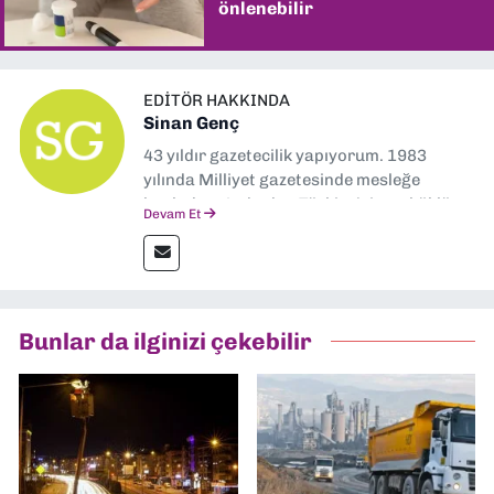
önlenebilir
EDITÖR HAKKINDA
Sinan Genç
43 yıldır gazetecilik yapıyorum. 1983
yılında Milliyet gazetesinde mesleğe
başladım. Ardından Türkiye’nin en köklü
Devam Et
gazetelerinden Yeni Asır’da 36 yıl boyunca
muhabir, editör, müdür yardımcısı ve spor
müdürü olarak görev yaptım. Ayrıca Yeni
Asır TV’de 7 yıl boyunca programlar
hazırlayıp sundum. Şu anda Dokuz Eylül
Bunlar da ilginizi çekebilir
Gazetesi'nde editörlük yapıyorum