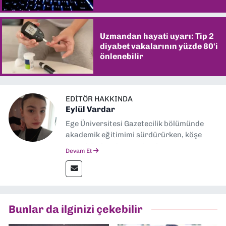
Uzmandan hayati uyarı: Tip 2
diyabet vakalarının yüzde 80'i
önlenebilir
EDITÖR HAKKINDA
Eylül Vardar
Ege Üniversitesi Gazetecilik bölümünde
akademik eğitimimi sürdürürken, köşe
yazarlığıyla adım attığım basın
Devam Et
sektöründe şu an muhabirlik yapıyorum.
Bunlar da ilginizi çekebilir