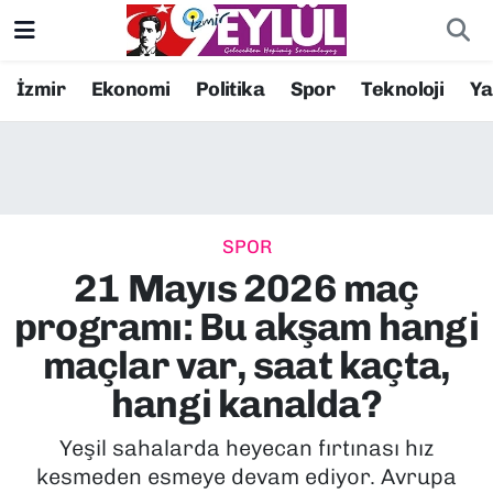
Resmi İlanlar
Konak Nöbetçi Eczaneler
İzmir
Ekonomi
Politika
Spor
Teknoloji
Y
BİLİM
Konak Hava Durumu
DÜNYA
Konak Trafik Yoğunluk Haritası
SPOR
EĞİTİM
Süper Lig Puan Durumu ve Fikstür
21 Mayıs 2026 maç
EKONOMİ
Tüm Manşetler
programı: Bu akşam hangi
maçlar var, saat kaçta,
KÜLTÜR SANAT
Son Dakika Haberleri
hangi kanalda?
MAGAZİN
Haber Arşivi
Yeşil sahalarda heyecan fırtınası hız
kesmeden esmeye devam ediyor. Avrupa
POLİTİKA