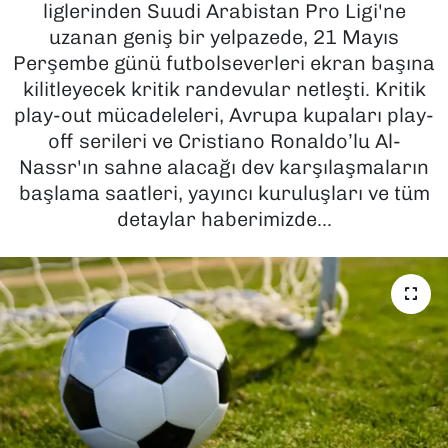
liglerinden Suudi Arabistan Pro Ligi'ne
uzanan geniş bir yelpazede, 21 Mayıs
SAĞLIK
Perşembe günü futbolseverleri ekran başına
kilitleyecek kritik randevular netleşti. Kritik
SPOR
play-out mücadeleleri, Avrupa kupaları play-
TEKNOLOJİ
off serileri ve Cristiano Ronaldo’lu Al-
Nassr'ın sahne alacağı dev karşılaşmaların
YAŞAM
başlama saatleri, yayıncı kuruluşları ve tüm
detaylar haberimizde...
YEREL YÖNETİMLER