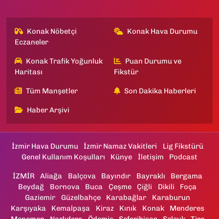
Konak Nöbetçi
Konak Hava Durumu
Eczaneler
Konak Trafik Yoğunluk
Puan Durumu ve
Haritası
Fikstür
Tüm Manşetler
Son Dakika Haberleri
Haber Arşivi
İzmir Hava Durumu
İzmir Namaz Vakitleri
Lig Fikstürü
Genel Kullanım Koşulları
Künye
İletişim
Podcast
İZMİR
Aliağa
Balçova
Bayındır
Bayraklı
Bergama
Beydağ
Bornova
Buca
Çeşme
Çiğli
Dikili
Foça
Gaziemir
Güzelbahçe
Karabağlar
Karaburun
Karşıyaka
Kemalpaşa
Kiraz
Kınık
Konak
Menderes