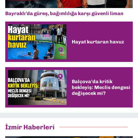
Bayraklı’da güreş, bağımlılığa karşı güvenli liman
Hayat kurtaran havuz
Balçova’da kritik
bekleyiş: Meclis dengesi
değişecek mi?
İzmir Haberleri