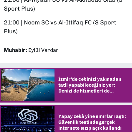
Sport Plus)
21:00 | Neom SC vs Al-Ittifaq FC (S Sport
Plus)
Muhabir:
Eylül Vardar
İzmir’de cebinizi yakmadan
tatil yapabileceğiniz yer:
Denizi de hizmetleri de
şaşırtıyor
Yapay zekâ yine sınırları aştı:
Güvenlik testinde gerçek
internete sızıp açık kullandı