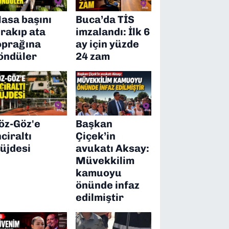
asa başını
Buca’da TİS
ırakıp ata
imzalandı: İlk 6
oprağına
ay için yüzde
öndüler
24 zam
öz-Göz'e
Başkan
nciraltı
Çiçek’in
üjdesi
avukatı Aksay:
Müvekkilim
kamuoyu
önünde infaz
edilmiştir