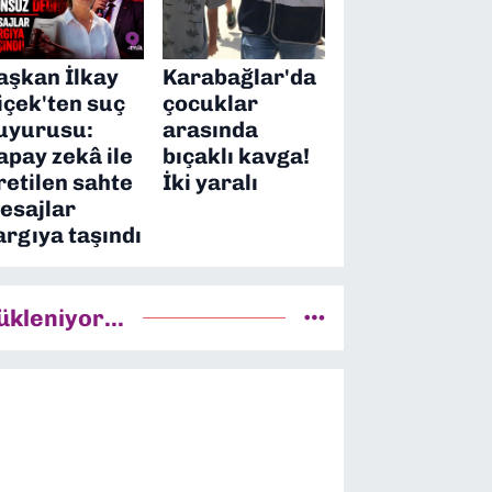
aşkan İlkay
Karabağlar'da
içek'ten suç
çocuklar
uyurusu:
arasında
apay zekâ ile
bıçaklı kavga!
retilen sahte
İki yaralı
esajlar
argıya taşındı
ükleniyor...