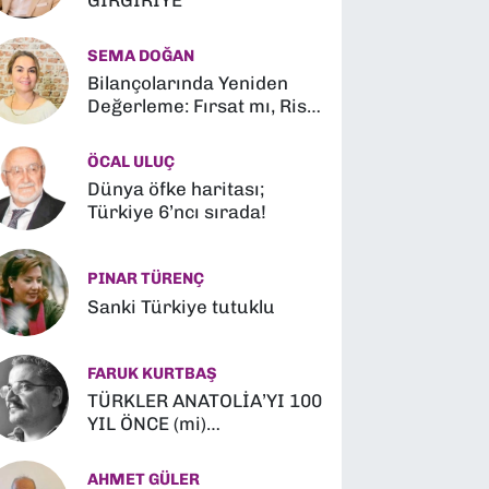
GIRGIRİYE
SEMA DOĞAN
Bilançolarında Yeniden
Değerleme: Fırsat mı, Risk
mi?
ÖCAL ULUÇ
Dünya öfke haritası;
Türkiye 6’ncı sırada!
PINAR TÜRENÇ
Sanki Türkiye tutuklu
FARUK KURTBAŞ
TÜRKLER ANATOLİA’YI 100
YIL ÖNCE (mi)
FETHETMİŞLER (?)
AHMET GÜLER