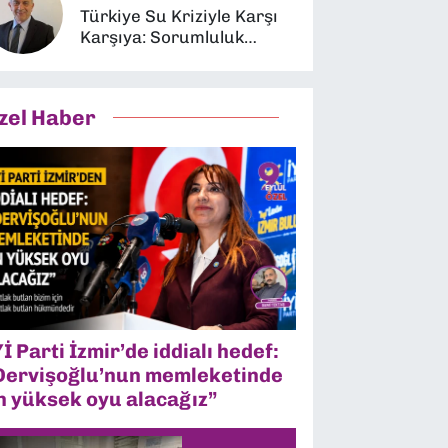
Türkiye Su Kriziyle Karşı
Karşıya: Sorumluluk
Kimin?
zel Haber
Yİ Parti İzmir’de iddialı hedef:
Dervişoğlu’nun memleketinde
n yüksek oyu alacağız”