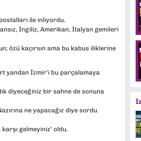
postalları ile inliyordu.
ız, İngiliz, Amerikan, İtalyan gemileri
un; özü kaçırsın ama bu kabus iliklerine
Dört yandan İzmir’i bu parçalamaya
artık diyeceğiniz bir sahne de sonuna
İ
Nazırına ne yapacağız diye sordu
 karşı gelmeyiniz’ oldu.