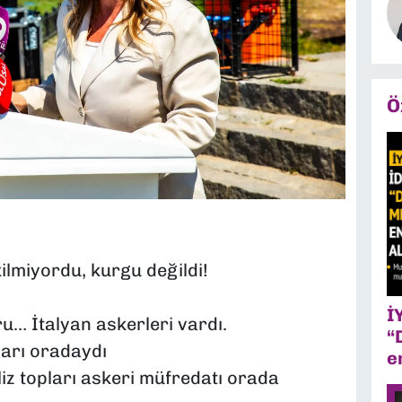
Ö
kilmiyordu, kurgu değildi!
İ
… İtalyan askerleri vardı.
“
arı oradaydı
e
iz topları askeri müfredatı orada