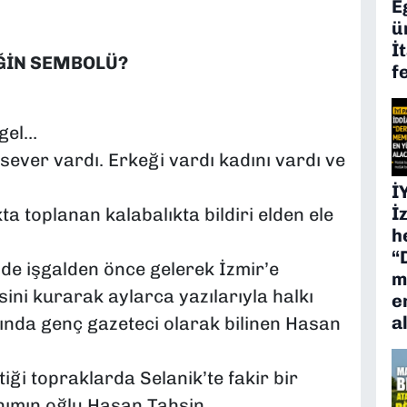
E
ü
İ
ĞİN SEMBOLÜ?
f
 gel…
nsever vardı. Erkeği vardı kadını vardı ve
İ
İ
a toplanan kalabalıkta bildiri elden ele
h
“
 de işgalden önce gelerek İzmir’e
m
ini kurarak aylarca yazılarıyla halkı
e
a
ında genç gazeteci olarak bilinen Hasan
ği topraklarda Selanik’te fakir bir
anımın oğlu Hasan Tahsin…