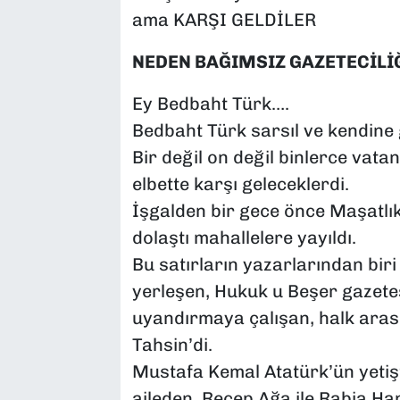
ama KARŞI GELDİLER
NEDEN BAĞIMSIZ GAZETECİLİ
Ey Bedbaht Türk….
Bedbaht Türk sarsıl ve kendine
Bir değil on değil binlerce vata
elbette karşı geleceklerdi.
İşgalden bir gece önce Maşatlıkt
dolaştı mahallelere yayıldı.
Bu satırların yazarlarından biri
yerleşen, Hukuk u Beşer gazetes
uyandırmaya çalışan, halk aras
Tahsin’di.
Mustafa Kemal Atatürk’ün yetişti
aileden, Recep Ağa ile Rabia H