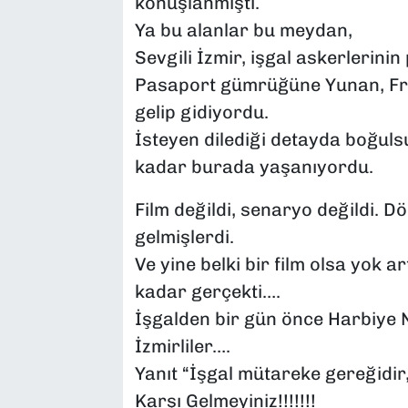
konuşlanmıştı.
Ya bu alanlar bu meydan,
Sevgili İzmir, işgal askerlerinin 
Pasaport gümrüğüne Yunan, Frans
gelip gidiyordu.
İsteyen dilediği detayda boğuls
kadar burada yaşanıyordu.
Film değildi, senaryo değildi. 
gelmişlerdi.
Ve yine belki bir film olsa yok 
kadar gerçekti….
İşgalden bir gün önce Harbiye 
İzmirliler….
Yanıt “İşgal mütareke gereğidir,
Karşı Gelmeyiniz!!!!!!!