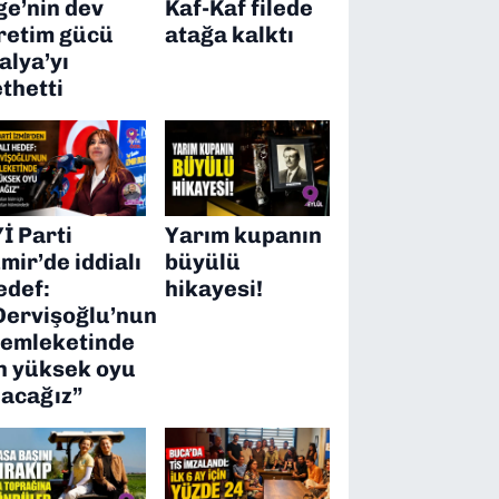
ge’nin dev
Kaf-Kaf filede
retim gücü
atağa kalktı
talya’yı
ethetti
Yİ Parti
Yarım kupanın
zmir’de iddialı
büyülü
edef:
hikayesi!
Dervişoğlu’nun
emleketinde
n yüksek oyu
lacağız”