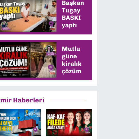
Başkan
Tugay
BASKI
yaptı
Mutlu
güne
kiralık
çözüm
zmir Haberleri