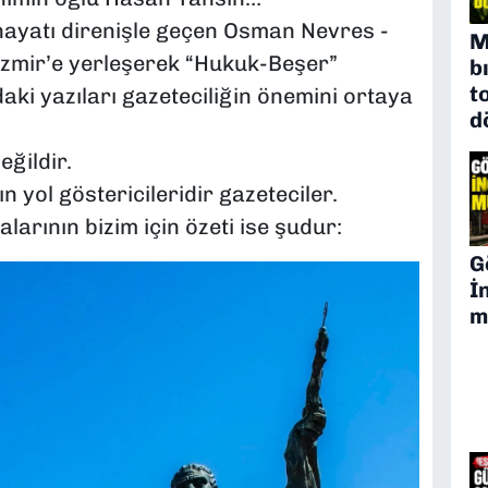
hayatı direnişle geçen Osman Nevres -
M
İzmir’e yerleşerek “Hukuk-Beşer”
b
t
aki yazıları gazeteciliğin önemini ortaya
d
ğildir.
 yol göstericileridir gazeteciler.
larının bizim için özeti ise şudur:
G
İ
m