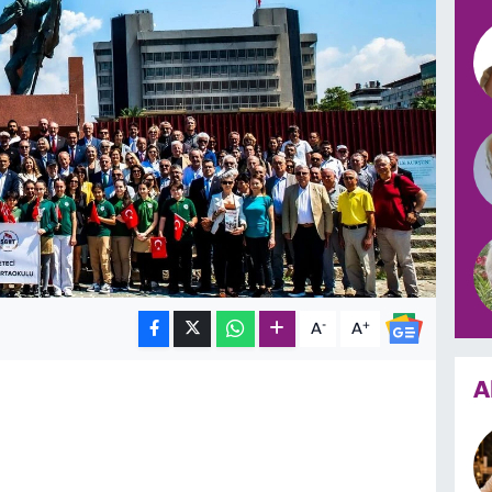
-
+
A
A
A