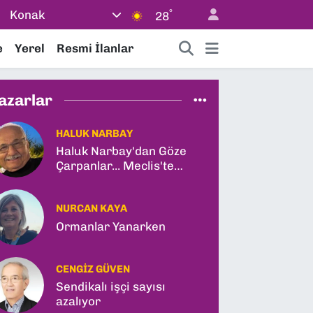
°
Konak
28
e
Yerel
Resmi İlanlar
azarlar
HALUK NARBAY
Haluk Narbay'dan Göze
Çarpanlar... Meclis'te
Tarihi Yasa Teklifi ve
Gabar Rekoru!
NURCAN KAYA
Ormanlar Yanarken
CENGIZ GÜVEN
Sendikalı işçi sayısı
azalıyor