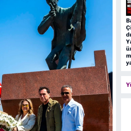
B
Ç
d
Y
ü
m
y
Y