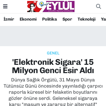
Resmi İlanlar
Konak Nöbetçi Eczaneler
İzmir
Ekonomi
Politika
Spor
Teknoloji
Y
BİLİM
Konak Hava Durumu
DÜNYA
Konak Trafik Yoğunluk Haritası
GENEL
EĞİTİM
Süper Lig Puan Durumu ve Fikstür
'Elektronik Sigara' 15
EKONOMİ
Tüm Manşetler
Milyon Genci Esir Aldı
KÜLTÜR SANAT
Son Dakika Haberleri
Dünya Sağlık Örgütü, 31 Mayıs Dünya
Tütünsüz Günü öncesinde yayınladığı çarpıcı
MAGAZİN
Haber Arşivi
raporla küresel bir felaketin boyutlarını
gözler önüne serdi. Geleneksel sigaraya
POLİTİKA
karşı "masum ve zararsız bir alternatif"