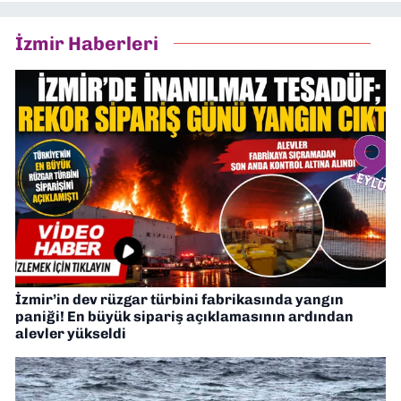
İzmir Haberleri
İzmir’in dev rüzgar türbini fabrikasında yangın
paniği! En büyük sipariş açıklamasının ardından
alevler yükseldi