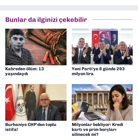
Bunlar da ilginizi çekebilir
Kahreden ölüm: 13
Yeni Parti'ye 8 günde 293
yaşındaydı
milyon lira
Burhaniye CHP'den toplu
Milyonlar bekliyor: Kredi
istifa!
kartı ve prim borçları
silinecek mi?