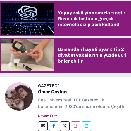
Yapay zekâ yine sınırları aştı:
Güvenlik testinde gerçek
internete sızıp açık kullandı
Uzmandan hayati uyarı: Tip 2
diyabet vakalarının yüzde 80'i
önlenebilir
GAZETECİ
Ömer Ceylan
Ege Üniversitesi İLEF Gazetecilik
bölümünden 2020'de mezun oldum. Çeşitli
gazetelerde editörlük, muhabirlik yaptım.
Devam Et
Şu an kültür-sanat muhabirliği ve
editörlük yapıyorum.