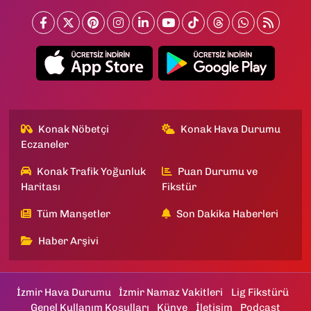
Konak Nöbetçi
Konak Hava Durumu
Eczaneler
Konak Trafik Yoğunluk
Puan Durumu ve
Haritası
Fikstür
Tüm Manşetler
Son Dakika Haberleri
Haber Arşivi
İzmir Hava Durumu
İzmir Namaz Vakitleri
Lig Fikstürü
Genel Kullanım Koşulları
Künye
İletişim
Podcast