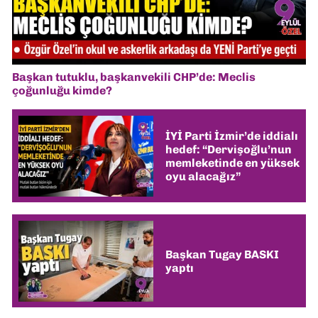
Başkan tutuklu, başkanvekili CHP’de: Meclis
çoğunluğu kimde?
İYİ Parti İzmir’de iddialı
hedef: “Dervişoğlu’nun
memleketinde en yüksek
oyu alacağız”
Başkan Tugay BASKI
yaptı