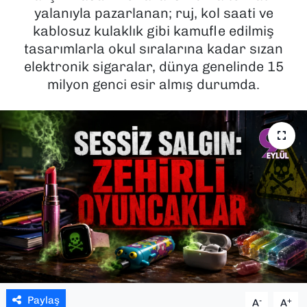
yalanıyla pazarlanan; ruj, kol saati ve
SAĞLIK
kablosuz kulaklık gibi kamufle edilmiş
tasarımlarla okul sıralarına kadar sızan
SPOR
elektronik sigaralar, dünya genelinde 15
milyon genci esir almış durumda.
TEKNOLOJİ
YAŞAM
YEREL YÖNETİMLER
Paylaş
-
+
A
A