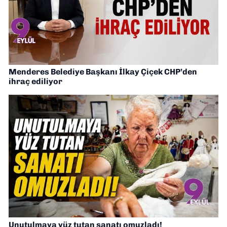
Menderes Belediye Başkanı İlkay Çiçek CHP’den
ihraç ediliyor
Unutulmaya yüz tutan sanatı omuzladı!