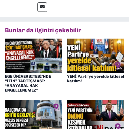
gazetelerinden Yeni Asır’da 36 yıl boyunca
muhabir, editör, müdür yardımcısı ve spor
müdürü olarak görev yaptım. Ayrıca Yeni
Asır TV’de 7 yıl boyunca programlar
hazırlayıp sundum. Şu anda Dokuz Eylül
Bunlar da ilginizi çekebilir
Gazetesi'nde editörlük yapıyorum
EGE ÜNİVERSİTESİ’NDE
YENİ Parti’ye yerelde kitlesel
“İZİN” TARTIŞMASI:
katılım!
“ANAYASAL HAK
ENGELLENEMEZ”