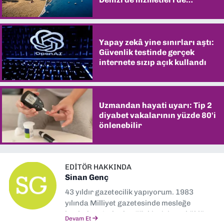
şaşırtıyor
Yapay zekâ yine sınırları aştı:
Güvenlik testinde gerçek
internete sızıp açık kullandı
Uzmandan hayati uyarı: Tip 2
diyabet vakalarının yüzde 80'i
önlenebilir
EDITÖR HAKKINDA
Sinan Genç
43 yıldır gazetecilik yapıyorum. 1983
yılında Milliyet gazetesinde mesleğe
başladım. Ardından Türkiye’nin en köklü
Devam Et