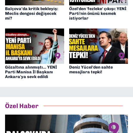
Balçova’da kritik bekleyiş:
Özel'den 'fezleke' çıkışı: YENİ
Meclis dengesi değişecek
Parti'nin önünü kesmek
mi?
istiyorlar
Gözaltına alınmıştı... YENİ
Deniz Yücel'den sahte
Parti Manisa İl Başkanı
mesajlara tepki!
Ankara'ya sevk edildi
Özel Haber