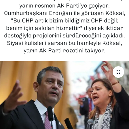
yarın resmen AK Parti’ye geçiyor.
SAĞLIK
Cumhurbaşkanı Erdoğan ile görüşen Köksal,
"Bu CHP artık bizim bildiğimiz CHP değil;
SPOR
benim için aslolan hizmettir" diyerek iktidar
desteğiyle projelerini sürdüreceğini açıkladı.
TEKNOLOJİ
Siyasi kulisleri sarsan bu hamleyle Köksal,
yarın AK Parti rozetini takıyor.
YAŞAM
YEREL YÖNETİMLER