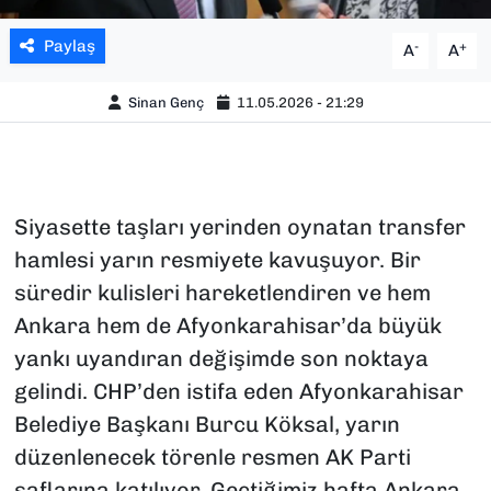
Paylaş
-
+
A
A
Sinan Genç
11.05.2026 - 21:29
Siyasette taşları yerinden oynatan transfer
hamlesi yarın resmiyete kavuşuyor. Bir
süredir kulisleri hareketlendiren ve hem
Ankara hem de Afyonkarahisar’da büyük
yankı uyandıran değişimde son noktaya
gelindi. CHP’den istifa eden Afyonkarahisar
Belediye Başkanı Burcu Köksal, yarın
düzenlenecek törenle resmen AK Parti
saflarına katılıyor. Geçtiğimiz hafta Ankara