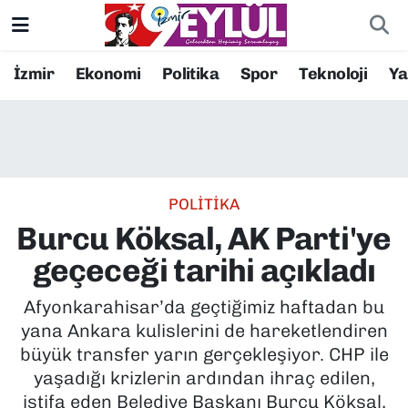
Resmi İlanlar
Konak Nöbetçi Eczaneler
İzmir
Ekonomi
Politika
Spor
Teknoloji
Y
BİLİM
Konak Hava Durumu
DÜNYA
Konak Trafik Yoğunluk Haritası
POLİTİKA
EĞİTİM
Süper Lig Puan Durumu ve Fikstür
Burcu Köksal, AK Parti'ye
EKONOMİ
Tüm Manşetler
geçeceği tarihi açıkladı
KÜLTÜR SANAT
Son Dakika Haberleri
Afyonkarahisar’da geçtiğimiz haftadan bu
yana Ankara kulislerini de hareketlendiren
MAGAZİN
Haber Arşivi
büyük transfer yarın gerçekleşiyor. CHP ile
yaşadığı krizlerin ardından ihraç edilen,
POLİTİKA
istifa eden Belediye Başkanı Burcu Köksal,