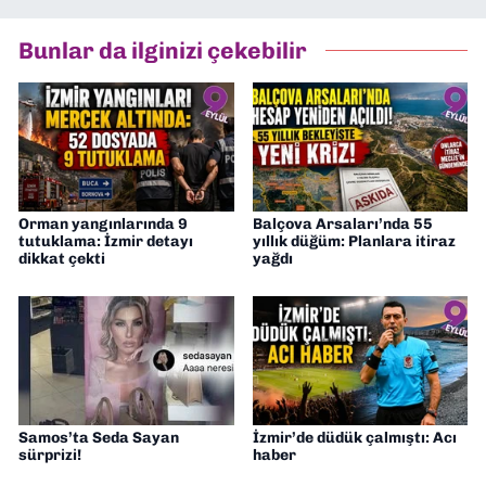
Asır TV’de 7 yıl boyunca programlar
hazırlayıp sundum. Şu anda Dokuz Eylül
Bunlar da ilginizi çekebilir
Gazetesi'nde editörlük yapıyorum
Orman yangınlarında 9
Balçova Arsaları’nda 55
tutuklama: İzmir detayı
yıllık düğüm: Planlara itiraz
dikkat çekti
yağdı
Samos’ta Seda Sayan
İzmir’de düdük çalmıştı: Acı
sürprizi!
haber