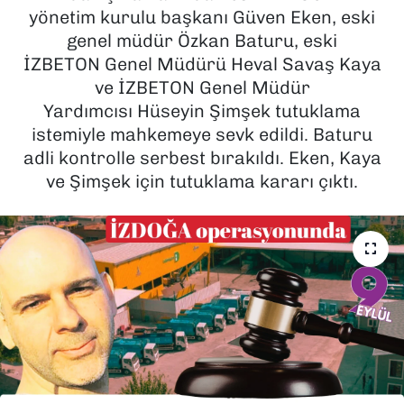
yönetim kurulu başkanı Güven Eken, eski
SAĞLIK
genel müdür Özkan Baturu, eski
İZBETON Genel Müdürü Heval Savaş Kaya
SPOR
ve İZBETON Genel Müdür
Yardımcısı Hüseyin Şimşek tutuklama
TEKNOLOJİ
istemiyle mahkemeye sevk edildi. Baturu
adli kontrolle serbest bırakıldı. Eken, Kaya
YAŞAM
ve Şimşek için tutuklama kararı çıktı.
YEREL YÖNETİMLER