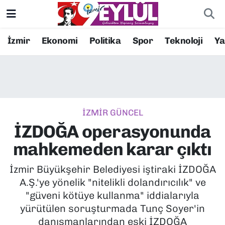
Resmi İlanlar
Konak Nöbetçi Eczaneler
İzmir
Ekonomi
Politika
Spor
Teknoloji
Y
BİLİM
Konak Hava Durumu
DÜNYA
Konak Trafik Yoğunluk Haritası
İZMİR GÜNCEL
EĞİTİM
Süper Lig Puan Durumu ve Fikstür
İZDOĞA operasyonunda
EKONOMİ
Tüm Manşetler
mahkemeden karar çıktı
KÜLTÜR SANAT
Son Dakika Haberleri
İzmir Büyükşehir Belediyesi iştiraki İZDOĞA
A.Ş.'ye yönelik "nitelikli dolandırıcılık" ve
MAGAZİN
Haber Arşivi
"güveni kötüye kullanma" iddialarıyla
yürütülen soruşturmada Tunç Soyer'in
POLİTİKA
danışmanlarından eski İZDOĞA