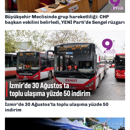
Büyükşehir Meclisinde grup hareketliliği: CHP
başkan vekilini belirledi, YENİ Parti’de Sengel rüzgarı
İzmir’de 30 Ağustos’ta toplu ulaşıma yüzde 50
indirim