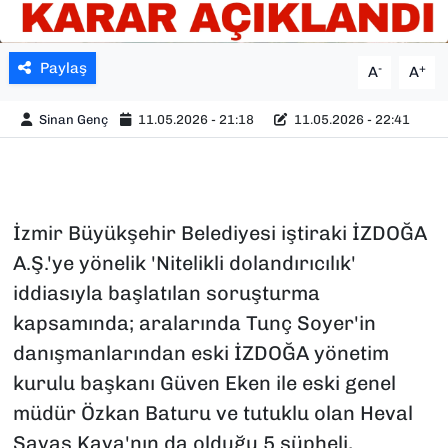
Paylaş
-
+
A
A
Sinan Genç
11.05.2026 - 21:18
11.05.2026 - 22:41
İzmir Büyükşehir Belediyesi iştiraki İZDOĞA
A.Ş.'ye yönelik 'Nitelikli dolandırıcılık'
iddiasıyla başlatılan soruşturma
kapsamında; aralarında Tunç Soyer'in
danışmanlarından eski İZDOĞA yönetim
kurulu başkanı Güven Eken ile eski genel
müdür Özkan Baturu ve tutuklu olan Heval
Savaş Kaya'nın da olduğu 5 şüpheli,