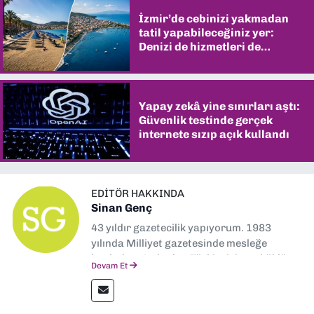
İzmir’de cebinizi yakmadan
tatil yapabileceğiniz yer:
Denizi de hizmetleri de
şaşırtıyor
Yapay zekâ yine sınırları aştı:
Güvenlik testinde gerçek
internete sızıp açık kullandı
EDITÖR HAKKINDA
Sinan Genç
43 yıldır gazetecilik yapıyorum. 1983
yılında Milliyet gazetesinde mesleğe
başladım. Ardından Türkiye’nin en köklü
Devam Et
gazetelerinden Yeni Asır’da 36 yıl boyunca
muhabir, editör, müdür yardımcısı ve spor
müdürü olarak görev yaptım. Ayrıca Yeni