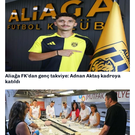
Aliağa FK’dan genç takviye: Adnan Aktaş kadroya
katıldı