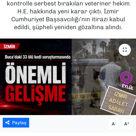
kontrolle serbest bırakılan veteriner hekim
H.E. hakkında yeni karar çıktı. İzmir
SAĞLIK
Cumhuriyet Başsavcılığı’nın itirazı kabul
edildi, şüpheli yeniden gözaltına alındı.
SPOR
TEKNOLOJİ
YAŞAM
YEREL YÖNETİMLER
Paylaş
-
+
A
A