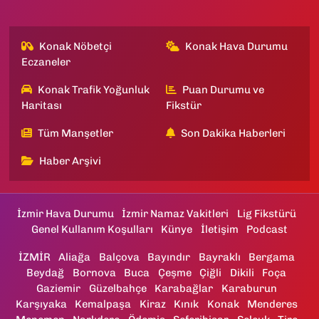
Konak Nöbetçi
Konak Hava Durumu
Eczaneler
Konak Trafik Yoğunluk
Puan Durumu ve
Haritası
Fikstür
Tüm Manşetler
Son Dakika Haberleri
Haber Arşivi
İzmir Hava Durumu
İzmir Namaz Vakitleri
Lig Fikstürü
Genel Kullanım Koşulları
Künye
İletişim
Podcast
İZMİR
Aliağa
Balçova
Bayındır
Bayraklı
Bergama
Beydağ
Bornova
Buca
Çeşme
Çiğli
Dikili
Foça
Gaziemir
Güzelbahçe
Karabağlar
Karaburun
Karşıyaka
Kemalpaşa
Kiraz
Kınık
Konak
Menderes