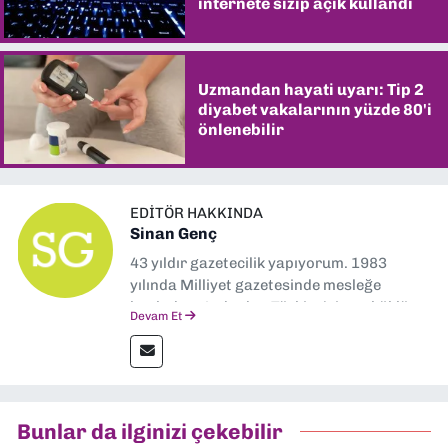
internete sızıp açık kullandı
Uzmandan hayati uyarı: Tip 2
diyabet vakalarının yüzde 80'i
önlenebilir
EDITÖR HAKKINDA
Sinan Genç
43 yıldır gazetecilik yapıyorum. 1983
yılında Milliyet gazetesinde mesleğe
başladım. Ardından Türkiye’nin en köklü
Devam Et
gazetelerinden Yeni Asır’da 36 yıl boyunca
muhabir, editör, müdür yardımcısı ve spor
müdürü olarak görev yaptım. Ayrıca Yeni
Asır TV’de 7 yıl boyunca programlar
hazırlayıp sundum. Şu anda Dokuz Eylül
Bunlar da ilginizi çekebilir
Gazetesi'nde editörlük yapıyorum