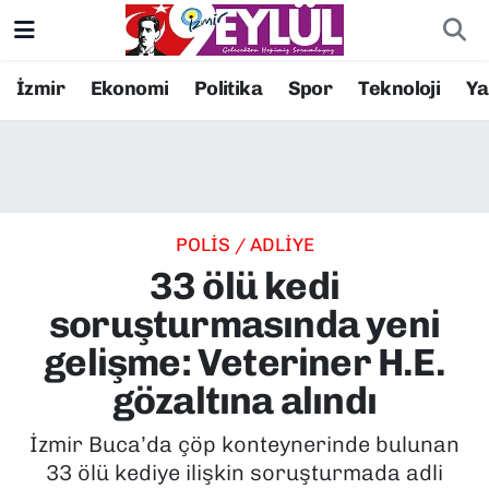
Resmi İlanlar
Konak Nöbetçi Eczaneler
İzmir
Ekonomi
Politika
Spor
Teknoloji
Y
BİLİM
Konak Hava Durumu
DÜNYA
Konak Trafik Yoğunluk Haritası
POLİS / ADLİYE
EĞİTİM
Süper Lig Puan Durumu ve Fikstür
33 ölü kedi
EKONOMİ
Tüm Manşetler
soruşturmasında yeni
gelişme: Veteriner H.E.
KÜLTÜR SANAT
Son Dakika Haberleri
gözaltına alındı
MAGAZİN
Haber Arşivi
İzmir Buca’da çöp konteynerinde bulunan
33 ölü kediye ilişkin soruşturmada adli
POLİTİKA