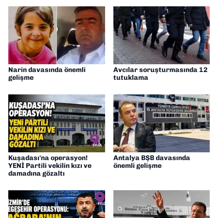
Narin davasında önemli
Avcılar soruşturmasında 12
gelişme
tutuklama
Kuşadası'na operasyon!
Antalya BŞB davasında
YENİ Partili vekilin kızı ve
önemli gelişme
damadına gözaltı