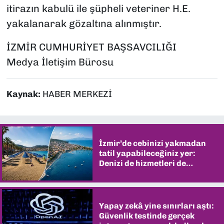
itirazın kabulü ile şüpheli veteriner H.E.
yakalanarak gözaltına alınmıştır.
İZMİR CUMHURİYET BAŞSAVCILIĞI
Medya İletişim Bürosu
Kaynak:
HABER MERKEZİ
İzmir’de cebinizi yakmadan
tatil yapabileceğiniz yer:
Denizi de hizmetleri de
şaşırtıyor
Yapay zekâ yine sınırları aştı:
Güvenlik testinde gerçek