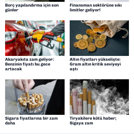
Borç yapılandırma için son
Finansman sektörüne sıkı
günler
limitler geliyor!
Akaryakıta zam geliyor:
Altın fiyatları yükselişte:
Benzinin fiyatı bu gece
Gram altın kritik seviyeyi
artacak
aştı
Sigara fiyatlarına bir zam
Tiryakilere kötü haber;
daha
Sigaya zam