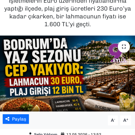
işletmelerin Euro üzerinden fiyatlandırma
yaptığı ilçede, plaj giriş ücretleri 230 Euro’ya
SAĞLIK
kadar çıkarken, bir lahmacunun fiyatı ise
1.600 TL’yi geçti.
SPOR
TEKNOLOJİ
YAŞAM
YEREL YÖNETİMLER
Paylaş
-
+
A
A
Selin Yıldırım
12.05.2026 - 13:52