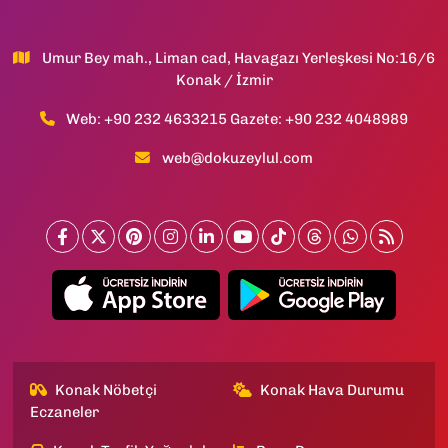
Umur Bey mah., Liman cad, Havagazı Yerleşkesi No:16/6
Konak / İzmir
Web: +90 232 4633215 Gazete: +90 232 4048989
web@dokuzeylul.com
Konak Nöbetçi
Konak Hava Durumu
Eczaneler