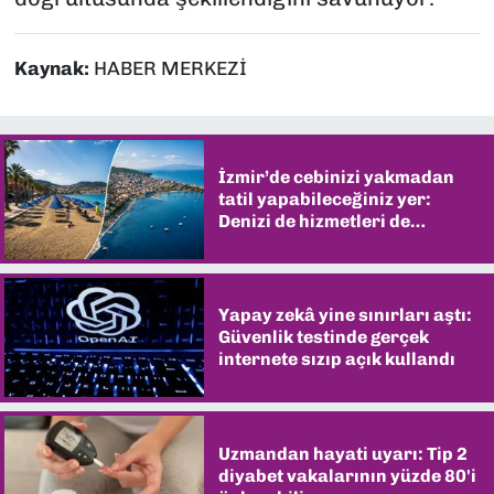
Kaynak:
HABER MERKEZİ
İzmir’de cebinizi yakmadan
tatil yapabileceğiniz yer:
Denizi de hizmetleri de
şaşırtıyor
Yapay zekâ yine sınırları aştı:
Güvenlik testinde gerçek
internete sızıp açık kullandı
Uzmandan hayati uyarı: Tip 2
diyabet vakalarının yüzde 80'i