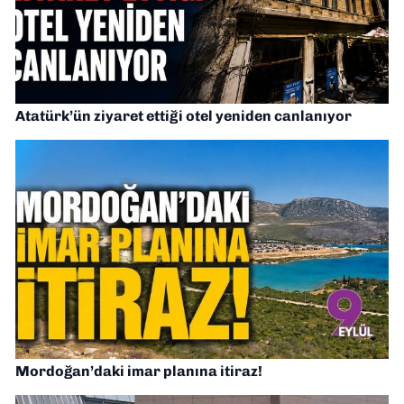
Atatürk’ün ziyaret ettiği otel yeniden canlanıyor
Mordoğan’daki imar planına itiraz!