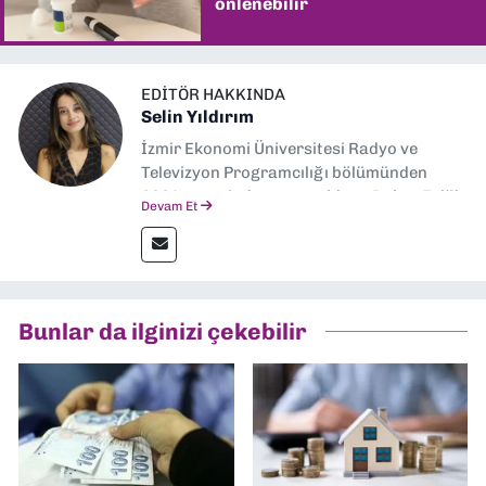
önlenebilir
EDITÖR HAKKINDA
Selin Yıldırım
İzmir Ekonomi Üniversitesi Radyo ve
Televizyon Programcılığı bölümünden
2024 senesinde mezun oldum. Dokuz Eylül
Devam Et
Gazetesi'nde spor yazarlığı yaparken,
editörlük görevini de üstleniyorum.
Bunlar da ilginizi çekebilir