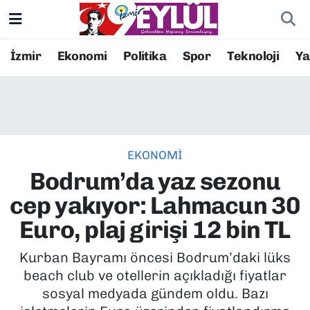
Resmi İlanlar
Konak Nöbetçi Eczaneler
İzmir
Ekonomi
Politika
Spor
Teknoloji
Y
BİLİM
Konak Hava Durumu
DÜNYA
Konak Trafik Yoğunluk Haritası
EKONOMİ
EĞİTİM
Süper Lig Puan Durumu ve Fikstür
Bodrum’da yaz sezonu
EKONOMİ
Tüm Manşetler
cep yakıyor: Lahmacun 30
Euro, plaj girişi 12 bin TL
KÜLTÜR SANAT
Son Dakika Haberleri
Kurban Bayramı öncesi Bodrum’daki lüks
MAGAZİN
Haber Arşivi
beach club ve otellerin açıkladığı fiyatlar
sosyal medyada gündem oldu. Bazı
POLİTİKA