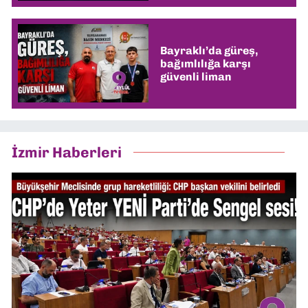
Bayraklı’da güreş,
bağımlılığa karşı
güvenli liman
İzmir Haberleri