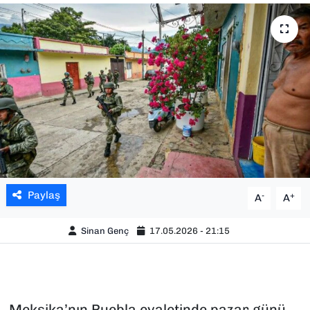
SAĞLIK
SPOR
TEKNOLOJİ
YAŞAM
YEREL YÖNETİMLER
Paylaş
-
+
A
A
Sinan Genç
17.05.2026 - 21:15
Meksika’nın Puebla eyaletinde pazar günü