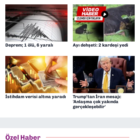
Deprem; 1 ölü, 6 yaralı
Ayı dehşeti: 2 kardeşi yedi
İstihdam verisi altına yaradı
Trump’tan İran mesajı:
'Anlaşma çok yakında
gerçekleşebilir'
Özel Haber