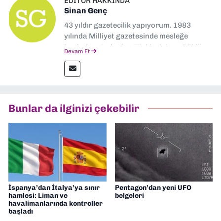
EDITÖR HAKKINDA
Sinan Genç
43 yıldır gazetecilik yapıyorum. 1983
yılında Milliyet gazetesinde mesleğe
başladım. Ardından Türkiye’nin en köklü
Devam Et
gazetelerinden Yeni Asır’da 36 yıl boyunca
muhabir, editör, müdür yardımcısı ve spor
müdürü olarak görev yaptım. Ayrıca Yeni
Asır TV’de 7 yıl boyunca programlar
hazırlayıp sundum. Şu anda Dokuz Eylül
Bunlar da ilginizi çekebilir
Gazetesi'nde editörlük yapıyorum
İspanya’dan İtalya’ya sınır
Pentagon’dan yeni UFO
hamlesi: Liman ve
belgeleri
havalimanlarında kontroller
başladı