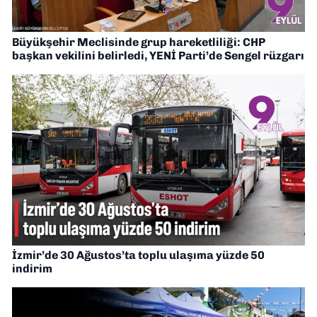
Büyükşehir Meclisinde grup hareketliliği: CHP
başkan vekilini belirledi, YENİ Parti’de Sengel rüzgarı
İzmir’de 30 Ağustos’ta toplu ulaşıma yüzde 50
indirim