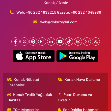
Konak / İzmir
Web: +90 232 4633215 Gazete: +90 232 4048989
web@dokuzeylul.com
Konak Nöbetçi
Konak Hava Durumu
Eczaneler
Konak Trafik Yoğunluk
Puan Durumu ve
Haritası
Fikstür
Tüm Manşetler
Son Dakika Haberleri