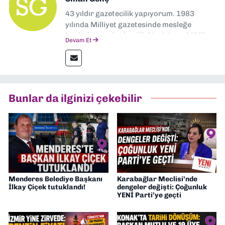
43 yıldır gazetecilik yapıyorum. 1983
yılında Milliyet gazetesinde mesleğe
başladım. Ardından Türkiye’nin en köklü
Devam Et
gazetelerinden Yeni Asır’da 36 yıl boyunca
muhabir, editör, müdür yardımcısı ve spor
müdürü olarak görev yaptım. Ayrıca Yeni
Asır TV’de 7 yıl boyunca programlar
hazırlayıp sundum. Şu anda Dokuz Eylül
Bunlar da ilginizi çekebilir
Gazetesi'nde editörlük yapıyorum
Menderes Belediye Başkanı
Karabağlar Meclisi’nde
İlkay Çiçek tutuklandı!
dengeler değişti: Çoğunluk
YENİ Parti’ye geçti