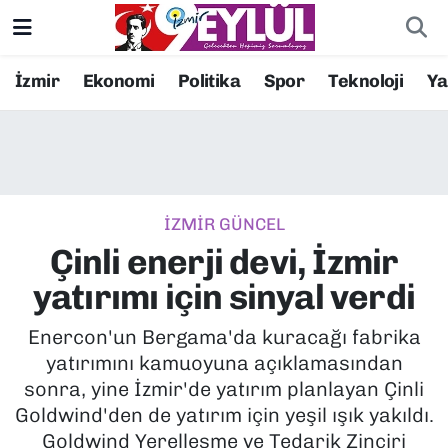
Resmi İlanlar
Konak Nöbetçi Eczaneler
İzmir
Ekonomi
Politika
Spor
Teknoloji
Y
BİLİM
Konak Hava Durumu
DÜNYA
Konak Trafik Yoğunluk Haritası
İZMİR GÜNCEL
EĞİTİM
Süper Lig Puan Durumu ve Fikstür
Çinli enerji devi, İzmir
EKONOMİ
Tüm Manşetler
yatırımı için sinyal verdi
KÜLTÜR SANAT
Son Dakika Haberleri
Enercon'un Bergama'da kuracağı fabrika
yatırımını kamuoyuna açıklamasından
MAGAZİN
Haber Arşivi
sonra, yine İzmir'de yatırım planlayan Çinli
Goldwind'den de yatırım için yeşil ışık yakıldı.
POLİTİKA
Goldwind Yerelleşme ve Tedarik Zinciri