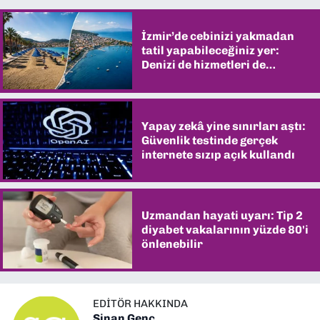
İzmir’de cebinizi yakmadan
tatil yapabileceğiniz yer:
Denizi de hizmetleri de
şaşırtıyor
Yapay zekâ yine sınırları aştı:
Güvenlik testinde gerçek
internete sızıp açık kullandı
Uzmandan hayati uyarı: Tip 2
diyabet vakalarının yüzde 80'i
önlenebilir
EDITÖR HAKKINDA
Sinan Genç