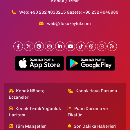
Konak / İzmir
Web: +90 232 4633215 Gazete: +90 232 4048989
web@dokuzeylul.com
Konak Nöbetçi
Konak Hava Durumu
Eczaneler
Konak Trafik Yoğunluk
Puan Durumu ve
Haritası
Fikstür
Tüm Manşetler
Son Dakika Haberleri