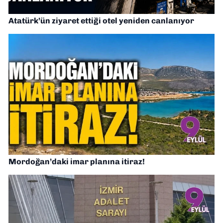
Atatürk’ün ziyaret ettiği otel yeniden canlanıyor
Mordoğan’daki imar planına itiraz!