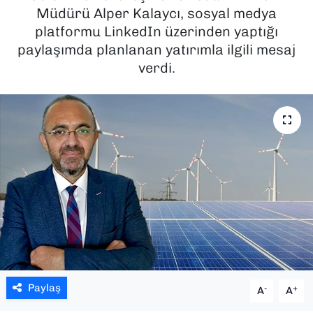
Müdürü Alper Kalaycı, sosyal medya
SAĞLIK
platformu LinkedIn üzerinden yaptığı
paylaşımda planlanan yatırımla ilgili mesaj
SPOR
verdi.
TEKNOLOJİ
YAŞAM
YEREL YÖNETİMLER
Paylaş
-
+
A
A