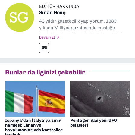
EDITÖR HAKKINDA
Sinan Genç
43 yıldır gazetecilik yapıyorum. 1983
yılında Milliyet gazetesinde mesleğe
başladım. Ardından Türkiye’nin en köklü
Devam Et
gazetelerinden Yeni Asır’da 36 yıl boyunca
muhabir, editör, müdür yardımcısı ve spor
müdürü olarak görev yaptım. Ayrıca Yeni
Asır TV’de 7 yıl boyunca programlar
hazırlayıp sundum. Şu anda Dokuz Eylül
Bunlar da ilginizi çekebilir
Gazetesi'nde editörlük yapıyorum
İspanya’dan İtalya’ya sınır
Pentagon’dan yeni UFO
hamlesi: Liman ve
belgeleri
havalimanlarında kontroller
başladı