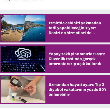
İzmir’de cebinizi yakmadan
tatil yapabileceğiniz yer:
Denizi de hizmetleri de
şaşırtıyor
Yapay zekâ yine sınırları aştı:
Güvenlik testinde gerçek
internete sızıp açık kullandı
Uzmandan hayati uyarı: Tip 2
diyabet vakalarının yüzde 80'i
önlenebilir