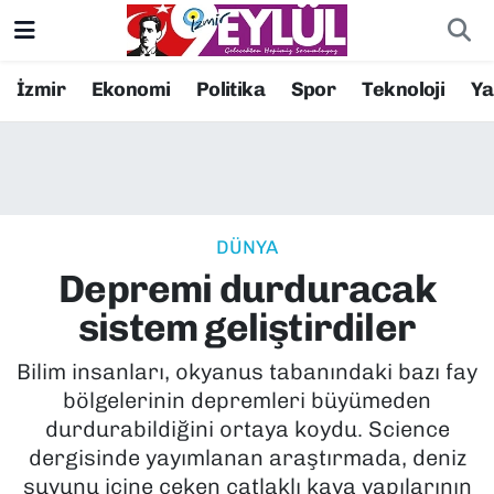
Resmi İlanlar
Konak Nöbetçi Eczaneler
İzmir
Ekonomi
Politika
Spor
Teknoloji
Y
BİLİM
Konak Hava Durumu
DÜNYA
Konak Trafik Yoğunluk Haritası
DÜNYA
EĞİTİM
Süper Lig Puan Durumu ve Fikstür
Depremi durduracak
EKONOMİ
Tüm Manşetler
sistem geliştirdiler
KÜLTÜR SANAT
Son Dakika Haberleri
Bilim insanları, okyanus tabanındaki bazı fay
bölgelerinin depremleri büyümeden
MAGAZİN
Haber Arşivi
durdurabildiğini ortaya koydu. Science
dergisinde yayımlanan araştırmada, deniz
POLİTİKA
suyunu içine çeken çatlaklı kaya yapılarının