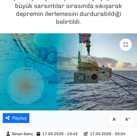
büyük sarsıntılar sırasında sıkışarak
SAĞLIK
depremin ilerlemesini durdurabildiği
belirtildi.
SPOR
TEKNOLOJİ
YAŞAM
YEREL YÖNETİMLER
Paylaş
-
+
A
A
Sinan Genç
17.05.2026 - 19:42
17.05.2026 - 20:04