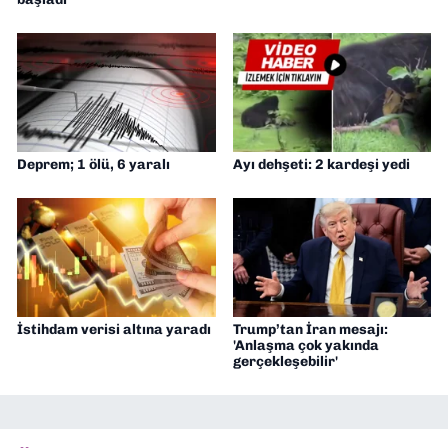
Deprem; 1 ölü, 6 yaralı
Ayı dehşeti: 2 kardeşi yedi
İstihdam verisi altına yaradı
Trump’tan İran mesajı:
'Anlaşma çok yakında
gerçekleşebilir'