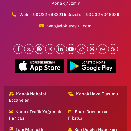
Konak / İzmir
Web: +90 232 4633215 Gazete: +90 232 4048989
web@dokuzeylul.com
Konak Nöbetçi
Konak Hava Durumu
Eczaneler
Konak Trafik Yoğunluk
Puan Durumu ve
Haritası
Fikstür
Tüm Manşetler
Son Dakika Haberleri