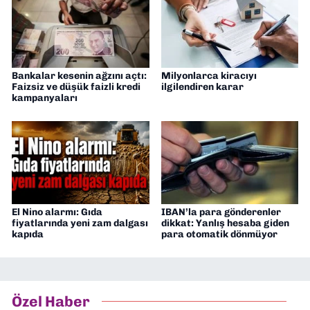
Bankalar kesenin ağzını açtı:
Milyonlarca kiracıyı
Faizsiz ve düşük faizli kredi
ilgilendiren karar
kampanyaları
El Nino alarmı: Gıda
IBAN’la para gönderenler
fiyatlarında yeni zam dalgası
dikkat: Yanlış hesaba giden
kapıda
para otomatik dönmüyor
Özel Haber