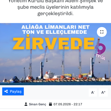
Yönetim Kurulu Başkanı Adem Şimşek ve
şube meclis üyelerinin katılımıyla
SAĞLIK
gerçekleştirildi.
SPOR
TEKNOLOJİ
YAŞAM
YEREL YÖNETİMLER
Paylaş
-
+
A
A
Sinan Genç
07.05.2026 - 22:17