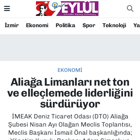
Resmi İlanlar
Konak Nöbetçi Eczaneler
İzmir
Ekonomi
Politika
Spor
Teknoloji
Y
BİLİM
Konak Hava Durumu
DÜNYA
Konak Trafik Yoğunluk Haritası
EKONOMİ
EĞİTİM
Süper Lig Puan Durumu ve Fikstür
Aliağa Limanları net ton
EKONOMİ
Tüm Manşetler
ve elleçlemede liderliğini
sürdürüyor
KÜLTÜR SANAT
Son Dakika Haberleri
İMEAK Deniz Ticaret Odası (DTO) Aliağa
MAGAZİN
Haber Arşivi
Şubesi Nisan Ayı Olağan Meclis Toplantısı,
Meclis Başkanı İsmail Önal başkanlığında;
POLİTİKA