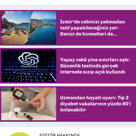
İzmir’de cebinizi yakmadan
tatil yapabileceğiniz yer:
Denizi de hizmetleri de
şaşırtıyor
Yapay zekâ yine sınırları aştı:
Güvenlik testinde gerçek
internete sızıp açık kullandı
Uzmandan hayati uyarı: Tip 2
diyabet vakalarının yüzde 80'i
önlenebilir
EDITÖR HAKKINDA