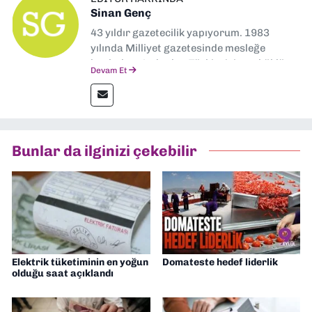
Sinan Genç
43 yıldır gazetecilik yapıyorum. 1983
yılında Milliyet gazetesinde mesleğe
başladım. Ardından Türkiye’nin en köklü
Devam Et
gazetelerinden Yeni Asır’da 36 yıl boyunca
muhabir, editör, müdür yardımcısı ve spor
müdürü olarak görev yaptım. Ayrıca Yeni
Asır TV’de 7 yıl boyunca programlar
hazırlayıp sundum. Şu anda Dokuz Eylül
Bunlar da ilginizi çekebilir
Gazetesi'nde editörlük yapıyorum
Elektrik tüketiminin en yoğun
Domateste hedef liderlik
olduğu saat açıklandı