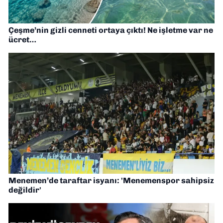
Çeşme’nin gizli cenneti ortaya çıktı! Ne işletme var ne
ücret…
Menemen’de taraftar isyanı: 'Menemenspor sahipsiz
değildir'