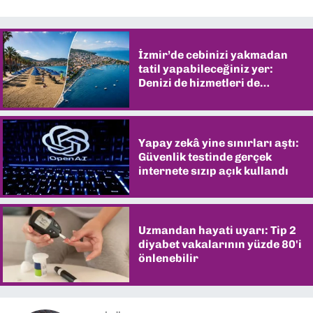
İzmir’de cebinizi yakmadan
tatil yapabileceğiniz yer:
Denizi de hizmetleri de
şaşırtıyor
Yapay zekâ yine sınırları aştı:
Güvenlik testinde gerçek
internete sızıp açık kullandı
Uzmandan hayati uyarı: Tip 2
diyabet vakalarının yüzde 80'i
önlenebilir