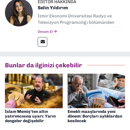
EDITÖR HAKKINDA
Selin Yıldırım
İzmir Ekonomi Üniversitesi Radyo ve
Televizyon Programcılığı bölümünden
2024 senesinde mezun oldum. Dokuz Eylül
Devam Et
Gazetesi'nde spor yazarlığı yaparken,
editörlük görevini de üstleniyorum.
Bunlar da ilginizi çekebilir
İslam Memiş’ten altın
Emekli maaşlarında yeni
yatırımcısına uyarı: Yarın
dönem: Borçları aylıklardan
dengeler değişebilir
kesilecek