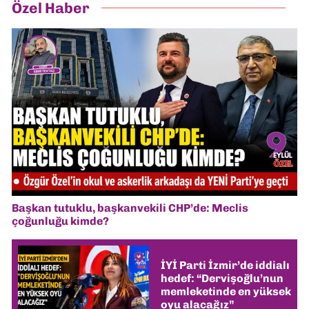
Özel Haber
Başkan tutuklu, başkanvekili CHP’de: Meclis
çoğunluğu kimde?
İYİ Parti İzmir’de iddialı
hedef: “Dervişoğlu’nun
memleketinde en yüksek
oyu alacağız”