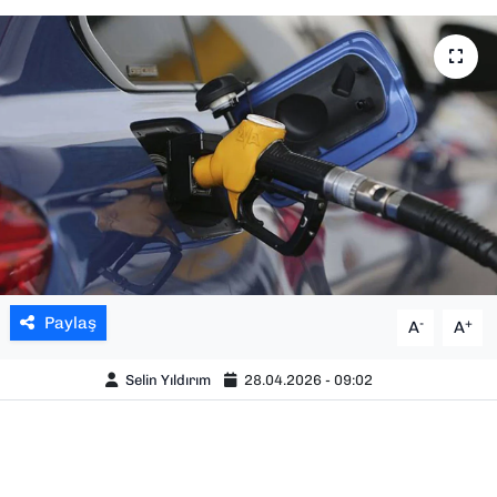
SAĞLIK
SPOR
TEKNOLOJİ
YAŞAM
YEREL YÖNETİMLER
Paylaş
-
+
A
A
Selin Yıldırım
28.04.2026 - 09:02