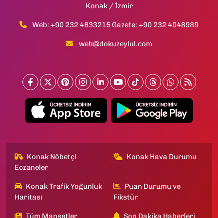
Konak / İzmir
Web: +90 232 4633215 Gazete: +90 232 4048989
web@dokuzeylul.com
Konak Nöbetçi
Konak Hava Durumu
Eczaneler
Konak Trafik Yoğunluk
Puan Durumu ve
Haritası
Fikstür
Tüm Manşetler
Son Dakika Haberleri