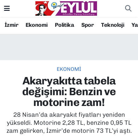
Resmi İlanlar
Konak Nöbetçi Eczaneler
İzmir
Ekonomi
Politika
Spor
Teknoloji
Y
BİLİM
Konak Hava Durumu
DÜNYA
Konak Trafik Yoğunluk Haritası
EKONOMİ
EĞİTİM
Süper Lig Puan Durumu ve Fikstür
Akaryakıtta tabela
EKONOMİ
Tüm Manşetler
değişimi: Benzin ve
motorine zam!
KÜLTÜR SANAT
Son Dakika Haberleri
28 Nisan’da akaryakıt fiyatları yeniden
MAGAZİN
Haber Arşivi
yükseldi. Motorine 2,28 TL, benzine 0,95 TL
zam gelirken, İzmir’de motorin 73 TL’yi aştı.
POLİTİKA