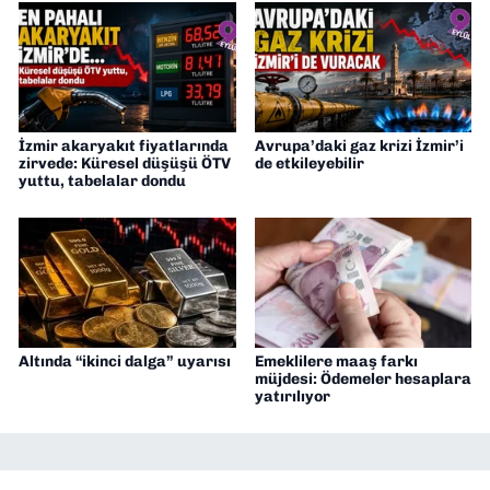
İzmir akaryakıt fiyatlarında
Avrupa’daki gaz krizi İzmir’i
zirvede: Küresel düşüşü ÖTV
de etkileyebilir
yuttu, tabelalar dondu
Altında “ikinci dalga” uyarısı
Emeklilere maaş farkı
müjdesi: Ödemeler hesaplara
yatırılıyor