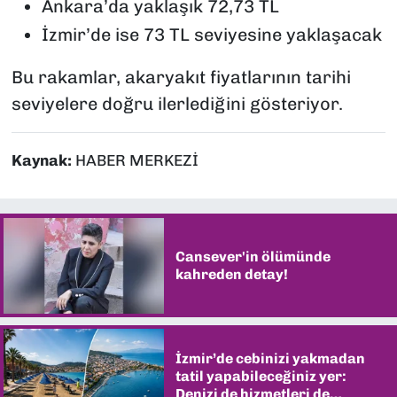
Ankara’da yaklaşık 72,73 TL
İzmir’de ise 73 TL seviyesine yaklaşacak
Bu rakamlar, akaryakıt fiyatlarının tarihi
seviyelere doğru ilerlediğini gösteriyor.
Kaynak:
HABER MERKEZİ
Cansever'in ölümünde
kahreden detay!
İzmir’de cebinizi yakmadan
tatil yapabileceğiniz yer:
Denizi de hizmetleri de