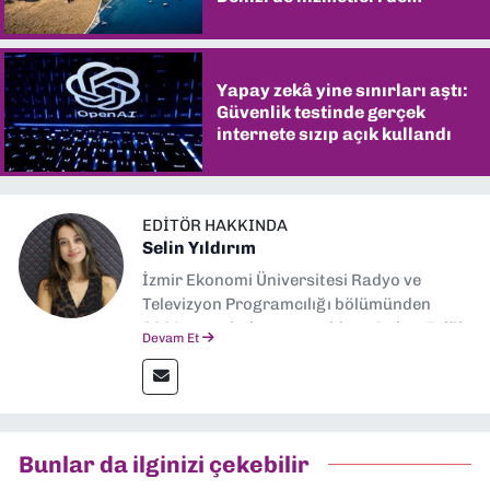
şaşırtıyor
Yapay zekâ yine sınırları aştı:
Güvenlik testinde gerçek
internete sızıp açık kullandı
EDITÖR HAKKINDA
Selin Yıldırım
İzmir Ekonomi Üniversitesi Radyo ve
Televizyon Programcılığı bölümünden
2024 senesinde mezun oldum. Dokuz Eylül
Devam Et
Gazetesi'nde spor yazarlığı yaparken,
editörlük görevini de üstleniyorum.
Bunlar da ilginizi çekebilir