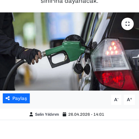
sınırına dayanacak.
SAĞLIK
SPOR
TEKNOLOJİ
YAŞAM
YEREL YÖNETİMLER
Paylaş
-
+
A
A
Selin Yıldırım
26.04.2026 - 14:01