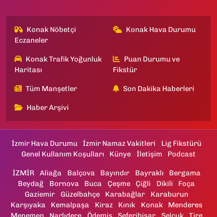
Konak Nöbetçi
Konak Hava Durumu
Eczaneler
Konak Trafik Yoğunluk
Puan Durumu ve
Haritası
Fikstür
Tüm Manşetler
Son Dakika Haberleri
Haber Arşivi
İzmir Hava Durumu
İzmir Namaz Vakitleri
Lig Fikstürü
Genel Kullanım Koşulları
Künye
İletişim
Podcast
İZMİR
Aliağa
Balçova
Bayındır
Bayraklı
Bergama
Beydağ
Bornova
Buca
Çeşme
Çiğli
Dikili
Foça
Gaziemir
Güzelbahçe
Karabağlar
Karaburun
Karşıyaka
Kemalpaşa
Kiraz
Kınık
Konak
Menderes
Menemen
Narlıdere
Ödemiş
Seferihisar
Selçuk
Tire