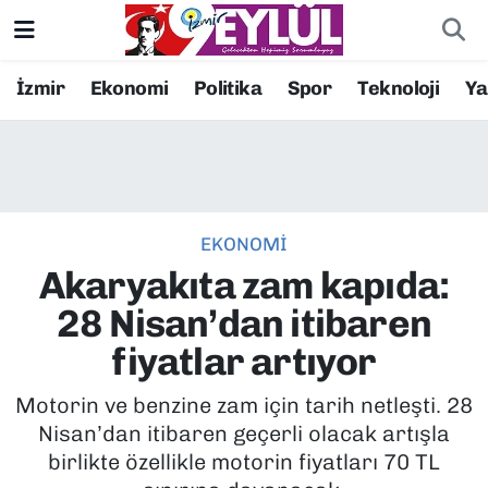
Resmi İlanlar
Konak Nöbetçi Eczaneler
İzmir
Ekonomi
Politika
Spor
Teknoloji
Y
BİLİM
Konak Hava Durumu
DÜNYA
Konak Trafik Yoğunluk Haritası
EKONOMİ
EĞİTİM
Süper Lig Puan Durumu ve Fikstür
Akaryakıta zam kapıda:
EKONOMİ
Tüm Manşetler
28 Nisan’dan itibaren
fiyatlar artıyor
KÜLTÜR SANAT
Son Dakika Haberleri
Motorin ve benzine zam için tarih netleşti. 28
MAGAZİN
Haber Arşivi
Nisan’dan itibaren geçerli olacak artışla
birlikte özellikle motorin fiyatları 70 TL
POLİTİKA