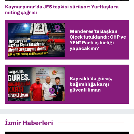
Kaynarpınar’da JES tepkisi sürüyor: Yurttaşlara
miting çağrısı
Menderes’te Başkan
Çiçek tutuklandı: CHP ve
YENİ Parti iş birliği
yapacak mı?
Bayraklı’da güreş,
bağımlılığa karşı
güvenli liman
İzmir Haberleri