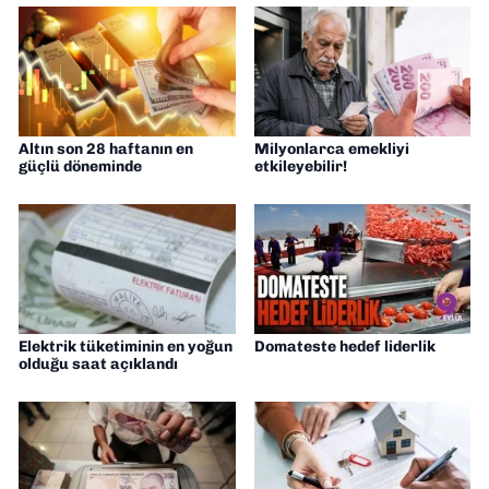
Altın son 28 haftanın en
Milyonlarca emekliyi
güçlü döneminde
etkileyebilir!
Elektrik tüketiminin en yoğun
Domateste hedef liderlik
olduğu saat açıklandı