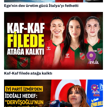
Ege’nin dev üretim gücü İtalya’yı fethetti
Kaf-Kaf filede atağa kalktı