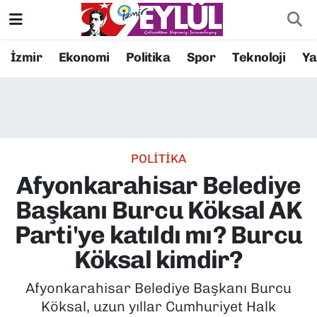
Resmi İlanlar
Konak Nöbetçi Eczaneler
İzmir
Ekonomi
Politika
Spor
Teknoloji
Y
BİLİM
Konak Hava Durumu
DÜNYA
Konak Trafik Yoğunluk Haritası
POLİTİKA
EĞİTİM
Süper Lig Puan Durumu ve Fikstür
Afyonkarahisar Belediye
EKONOMİ
Tüm Manşetler
Başkanı Burcu Köksal AK
Parti'ye katıldı mı? Burcu
KÜLTÜR SANAT
Son Dakika Haberleri
Köksal kimdir?
MAGAZİN
Haber Arşivi
Afyonkarahisar Belediye Başkanı Burcu
Köksal, uzun yıllar Cumhuriyet Halk
POLİTİKA