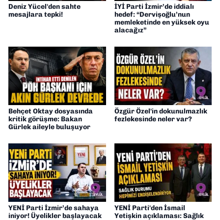
Deniz Yücel'den sahte
İYİ Parti İzmir’de iddialı
mesajlara tepki!
hedef: “Dervişoğlu’nun
memleketinde en yüksek oyu
alacağız”
Behçet Oktay dosyasında
Özgür Özel'in dokunulmazlık
kritik görüşme: Bakan
fezlekesinde neler var?
Gürlek aileyle buluşuyor
YENİ Parti İzmir’de sahaya
YENİ Parti'den İsmail
iniyor! Üyelikler başlayacak
Yetişkin açıklaması: Sağlık