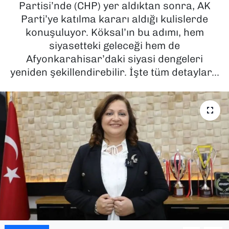
Partisi’nde (CHP) yer aldıktan sonra, AK
Parti’ye katılma kararı aldığı kulislerde
SAĞLIK
konuşuluyor. Köksal’ın bu adımı, hem
siyasetteki geleceği hem de
SPOR
Afyonkarahisar’daki siyasi dengeleri
TEKNOLOJİ
yeniden şekillendirebilir. İşte tüm detaylar...
YAŞAM
YEREL YÖNETİMLER