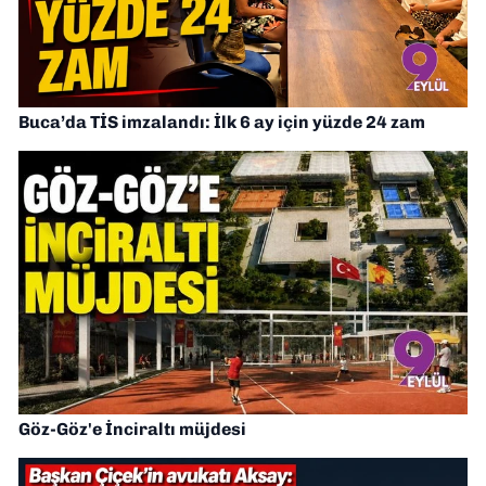
Buca’da TİS imzalandı: İlk 6 ay için yüzde 24 zam
Göz-Göz'e İnciraltı müjdesi