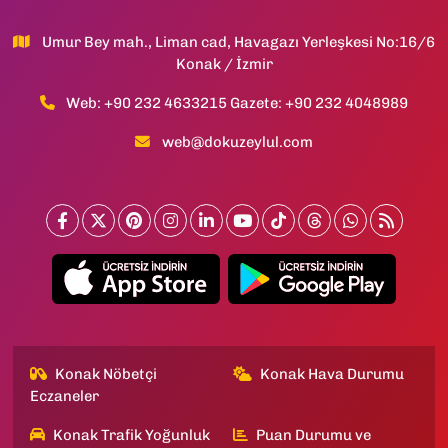
Umur Bey mah., Liman cad, Havagazı Yerleşkesi No:16/6
Konak / İzmir
Web: +90 232 4633215 Gazete: +90 232 4048989
web@dokuzeylul.com
Konak Nöbetçi
Konak Hava Durumu
Eczaneler
Konak Trafik Yoğunluk
Puan Durumu ve