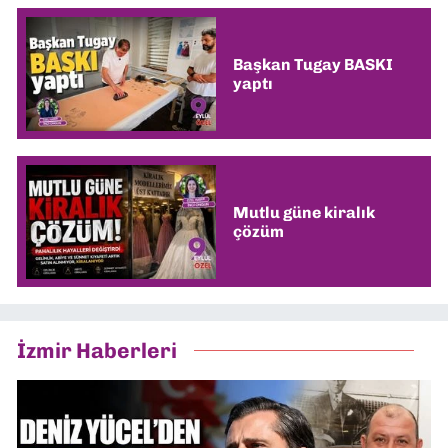
Başkan Tugay BASKI
yaptı
Mutlu güne kiralık
çözüm
İzmir Haberleri