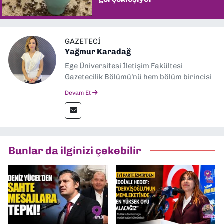
GAZETECI
Yağmur Karadağ
Ege Üniversitesi İletişim Fakültesi
Gazetecilik Bölümü’nü hem bölüm birincisi
hem de fakülte birincisi olarak bitirdim.
Devam Et
Ardından Ege Üniversitesi'nde “Siyasal
İletişim” üzerine yüksek lisans eğitimimi
tamamladım. Halen aynı anabilim dalında
“İklim Krizi Haberciliği” üzerine doktora
eğitimim sürüyor. 9 Eylül'de “Haber
Bunlar da ilginizi çekebilir
Müdürü” olarak görev almaktayım. Hak
odaklı haberciliğe dair çalışmalar
yapıyorum