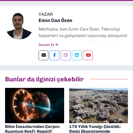
YAZAR
Emin Can Özen
Merhaba, ben Emin Can Özen. Teknoloji
haberleri ve gelişmeleri alanında deneyimli
bir gazeteci ve yazarım. Elektrikli araçlar,
Devam Et
yapay zeka, inovasyon ve sektör trendleri
en çok ilgi duyduğum konular.
Dokuzeylul.com’da yazar olarak görev
yapıyorum. Güncel olayları tarafsız ve
araştırmacı bir bakışla analiz ediyorum.
Bunlar da ilginizi çekebilir
İzmir’den teknoloji dünyasına dair
yorumlarımı paylaşıyorum. Takipte kalın!
🚀
Bilim İnsanlarından Çarpıcı
176 Yıllık Yanılgı Çözüldü:
Kuantum Keşfi: Negatif
Deniz Ekosisteminde