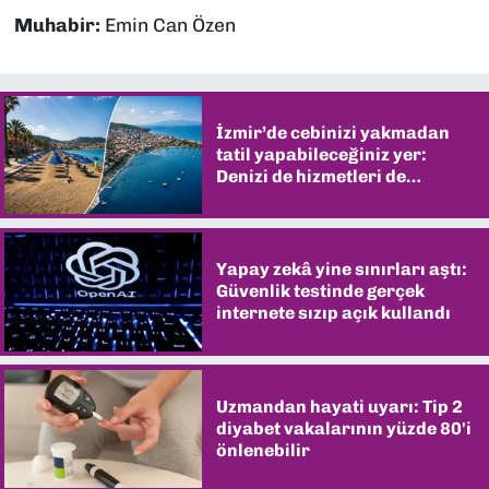
Muhabir:
Emin Can Özen
İzmir’de cebinizi yakmadan
tatil yapabileceğiniz yer:
Denizi de hizmetleri de
şaşırtıyor
Yapay zekâ yine sınırları aştı:
Güvenlik testinde gerçek
internete sızıp açık kullandı
Uzmandan hayati uyarı: Tip 2
diyabet vakalarının yüzde 80'i
önlenebilir