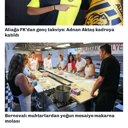
Aliağa FK’dan genç takviye: Adnan Aktaş kadroya
katıldı
Bornovalı muhtarlardan yoğun mesaiye makarna
molası