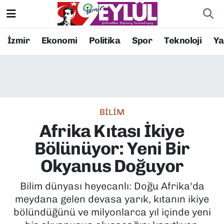
Resmi İlanlar
Konak Nöbetçi Eczaneler
İzmir
Ekonomi
Politika
Spor
Teknoloji
Y
BİLİM
Konak Hava Durumu
DÜNYA
Konak Trafik Yoğunluk Haritası
BİLİM
EĞİTİM
Süper Lig Puan Durumu ve Fikstür
Afrika Kıtası İkiye
EKONOMİ
Tüm Manşetler
Bölünüyor: Yeni Bir
Okyanus Doğuyor
KÜLTÜR SANAT
Son Dakika Haberleri
Bilim dünyası heyecanlı: Doğu Afrika'da
MAGAZİN
Haber Arşivi
meydana gelen devasa yarık, kıtanın ikiye
bölündüğünü ve milyonlarca yıl içinde yeni
POLİTİKA