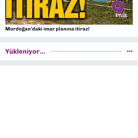
Mordoğan’daki imar planına itiraz!
Yükleniyor...