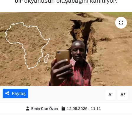
bir okyanusun oluşacağını kanıtlıyor.
SAĞLIK
SPOR
TEKNOLOJİ
YAŞAM
YEREL YÖNETİMLER
Paylaş
-
+
A
A
Emin Can Özen
12.05.2026 - 11:11