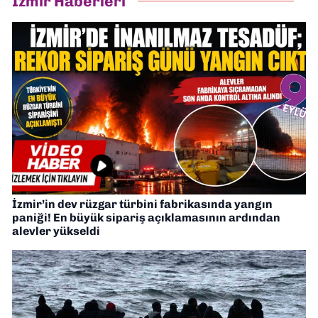
İzmir Haberleri
İzmir’in dev rüzgar türbini fabrikasında yangın
paniği! En büyük sipariş açıklamasının ardından
alevler yükseldi