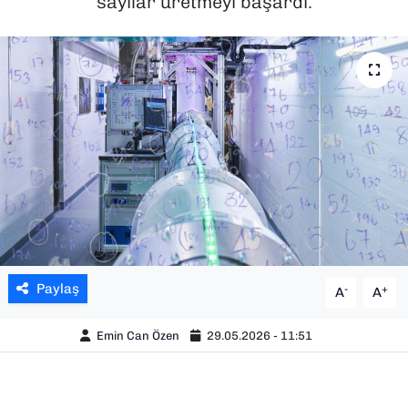
sayılar üretmeyi başardı.
SAĞLIK
SPOR
TEKNOLOJİ
YAŞAM
YEREL YÖNETİMLER
Paylaş
-
+
A
A
Emin Can Özen
29.05.2026 - 11:51