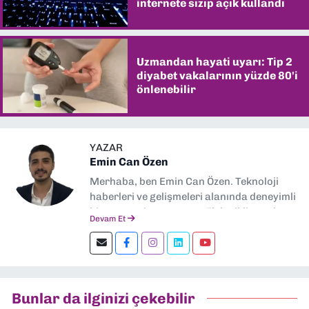
internete sızıp açık kullandı
Uzmandan hayati uyarı: Tip 2
diyabet vakalarının yüzde 80'i
önlenebilir
YAZAR
Emin Can Özen
Merhaba, ben Emin Can Özen. Teknoloji
haberleri ve gelişmeleri alanında deneyimli
bir gazeteci ve yazarım. Elektrikli araçlar,
Devam Et
yapay zeka, inovasyon ve sektör trendleri
en çok ilgi duyduğum konular.
Dokuzeylul.com’da yazar olarak görev
yapıyorum. Güncel olayları tarafsız ve
araştırmacı bir bakışla analiz ediyorum.
Bunlar da ilginizi çekebilir
İzmir’den teknoloji dünyasına dair