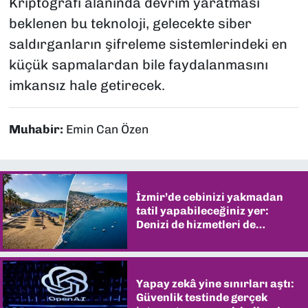
Kriptografi alanında devrim yaratması
beklenen bu teknoloji, gelecekte siber
saldırganların şifreleme sistemlerindeki en
küçük sapmalardan bile faydalanmasını
imkansız hale getirecek.
Muhabir:
Emin Can Özen
İzmir’de cebinizi yakmadan
tatil yapabileceğiniz yer:
Denizi de hizmetleri de
şaşırtıyor
Yapay zekâ yine sınırları aştı:
Güvenlik testinde gerçek