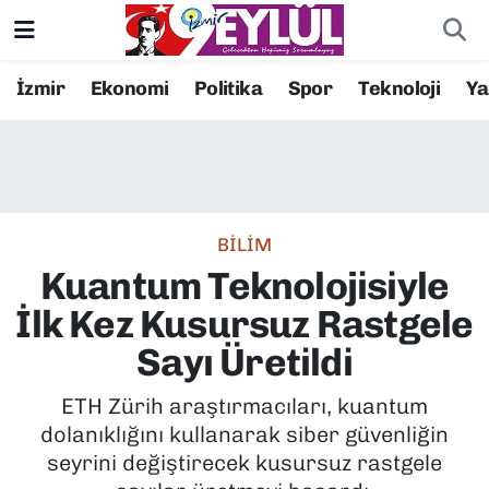
Resmi İlanlar
Konak Nöbetçi Eczaneler
İzmir
Ekonomi
Politika
Spor
Teknoloji
Y
BİLİM
Konak Hava Durumu
DÜNYA
Konak Trafik Yoğunluk Haritası
BİLİM
EĞİTİM
Süper Lig Puan Durumu ve Fikstür
Kuantum Teknolojisiyle
EKONOMİ
Tüm Manşetler
İlk Kez Kusursuz Rastgele
Sayı Üretildi
KÜLTÜR SANAT
Son Dakika Haberleri
ETH Zürih araştırmacıları, kuantum
MAGAZİN
Haber Arşivi
dolanıklığını kullanarak siber güvenliğin
seyrini değiştirecek kusursuz rastgele
POLİTİKA