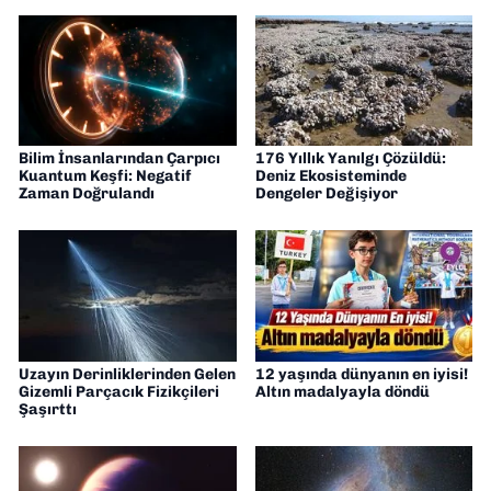
yorumlarımı paylaşıyorum. Takipte kalın!
🚀
Bilim İnsanlarından Çarpıcı
176 Yıllık Yanılgı Çözüldü:
Kuantum Keşfi: Negatif
Deniz Ekosisteminde
Zaman Doğrulandı
Dengeler Değişiyor
Uzayın Derinliklerinden Gelen
12 yaşında dünyanın en iyisi!
Gizemli Parçacık Fizikçileri
Altın madalyayla döndü
Şaşırttı