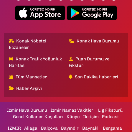
Konak Nöbetçi
Konak Hava Durumu
Eczaneler
Konak Trafik Yoğunluk
Puan Durumu ve
Haritası
Fikstür
Tüm Manşetler
Son Dakika Haberleri
Haber Arşivi
İzmir Hava Durumu
İzmir Namaz Vakitleri
Lig Fikstürü
Genel Kullanım Koşulları
Künye
İletişim
Podcast
İZMİR
Aliağa
Balçova
Bayındır
Bayraklı
Bergama