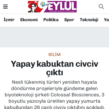
Resmi İlanlar
Konak Nöbetçi Eczaneler
İzmir
Ekonomi
Politika
Spor
Teknoloji
Y
BİLİM
Konak Hava Durumu
DÜNYA
Konak Trafik Yoğunluk Haritası
BİLİM
EĞİTİM
Süper Lig Puan Durumu ve Fikstür
Yapay kabuktan civciv
EKONOMİ
Tüm Manşetler
çıktı
KÜLTÜR SANAT
Son Dakika Haberleri
Nesli tükenmiş türleri yeniden hayata
döndürme projeleriyle gündeme gelen
MAGAZİN
Haber Arşivi
biyoteknoloji şirketi Colossal Biosciences, 3
boyutlu yazıcıyla üretilen yapay yumurta
POLİTİKA
kabuğundan 26 canlı civciv çıktığını açıkladı.