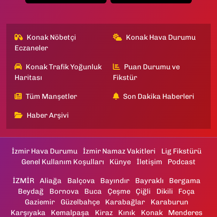
Konak Nöbetçi
Konak Hava Durumu
Eczaneler
Konak Trafik Yoğunluk
Puan Durumu ve
Haritası
Fikstür
Tüm Manşetler
Son Dakika Haberleri
Haber Arşivi
İzmir Hava Durumu
İzmir Namaz Vakitleri
Lig Fikstürü
Genel Kullanım Koşulları
Künye
İletişim
Podcast
İZMİR
Aliağa
Balçova
Bayındır
Bayraklı
Bergama
Beydağ
Bornova
Buca
Çeşme
Çiğli
Dikili
Foça
Gaziemir
Güzelbahçe
Karabağlar
Karaburun
Karşıyaka
Kemalpaşa
Kiraz
Kınık
Konak
Menderes