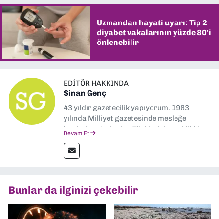
Uzmandan hayati uyarı: Tip 2
diyabet vakalarının yüzde 80'i
önlenebilir
EDITÖR HAKKINDA
Sinan Genç
43 yıldır gazetecilik yapıyorum. 1983
yılında Milliyet gazetesinde mesleğe
başladım. Ardından Türkiye’nin en köklü
Devam Et
gazetelerinden Yeni Asır’da 36 yıl boyunca
muhabir, editör, müdür yardımcısı ve spor
müdürü olarak görev yaptım. Ayrıca Yeni
Asır TV’de 7 yıl boyunca programlar
hazırlayıp sundum. Şu anda Dokuz Eylül
Bunlar da ilginizi çekebilir
Gazetesi'nde editörlük yapıyorum