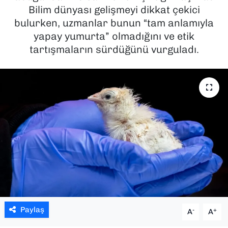
Bilim dünyası gelişmeyi dikkat çekici
SAĞLIK
bulurken, uzmanlar bunun “tam anlamıyla
yapay yumurta” olmadığını ve etik
SPOR
tartışmaların sürdüğünü vurguladı.
TEKNOLOJİ
YAŞAM
YEREL YÖNETİMLER
Paylaş
-
+
A
A