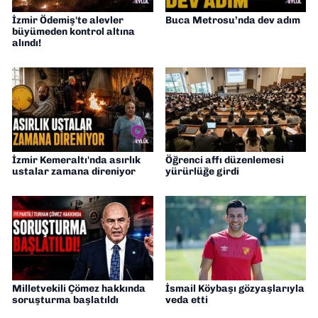
İzmir Ödemiş'te alevler
Buca Metrosu’nda dev adım
büyümeden kontrol altına
alındı!
İzmir Kemeraltı'nda asırlık
Öğrenci affı düzenlemesi
ustalar zamana direniyor
yürürlüğe girdi
Milletvekili Çömez hakkında
İsmail Köybaşı gözyaşlarıyla
soruşturma başlatıldı
veda etti