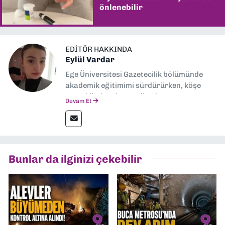
önlenebilir
EDITÖR HAKKINDA
Eylül Vardar
Ege Üniversitesi Gazetecilik bölümünde
akademik eğitimimi sürdürürken, köşe
yazarlığıyla adım attığım basın
Devam Et
sektöründe şu an muhabirlik yapıyorum.
Bunlar da ilginizi çekebilir