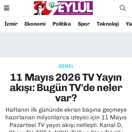
Resmi İlanlar
Konak Nöbetçi Eczaneler
İzmir
Ekonomi
Politika
Spor
Teknoloji
Y
BİLİM
Konak Hava Durumu
DÜNYA
Konak Trafik Yoğunluk Haritası
GENEL
EĞİTİM
Süper Lig Puan Durumu ve Fikstür
11 Mayıs 2026 TV Yayın
EKONOMİ
Tüm Manşetler
akışı: Bugün TV'de neler
var?
KÜLTÜR SANAT
Son Dakika Haberleri
Haftanın ilk gününde ekran başına geçmeye
MAGAZİN
Haber Arşivi
hazırlanan milyonlarca izleyici için 11 Mayıs
Pazartesi TV yayın akışı netleşti. Kanal D,
POLİTİKA