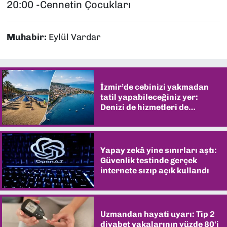
20:00 -Cennetin Çocukları
Muhabir:
Eylül Vardar
İzmir’de cebinizi yakmadan
tatil yapabileceğiniz yer:
Denizi de hizmetleri de
şaşırtıyor
Yapay zekâ yine sınırları aştı:
Güvenlik testinde gerçek
internete sızıp açık kullandı
Uzmandan hayati uyarı: Tip 2
diyabet vakalarının yüzde 80'i