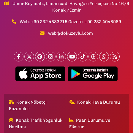
Umur Bey mah., Liman cad, Havagazı Yerleşkesi No:16/6
Konak / İzmir
Web: +90 232 4633215 Gazete: +90 232 4048989
web@dokuzeylul.com
Konak Nöbetçi
Konak Hava Durumu
Eczaneler
Konak Trafik Yoğunluk
Puan Durumu ve
Haritası
Fikstür