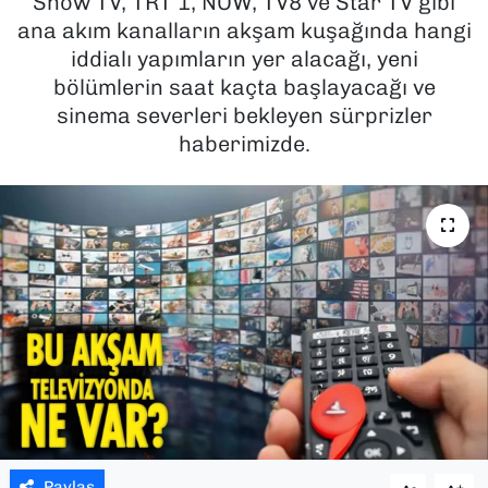
Show TV, TRT 1, NOW, TV8 ve Star TV gibi
ana akım kanalların akşam kuşağında hangi
SAĞLIK
iddialı yapımların yer alacağı, yeni
bölümlerin saat kaçta başlayacağı ve
SPOR
sinema severleri bekleyen sürprizler
haberimizde.
TEKNOLOJİ
YAŞAM
YEREL YÖNETİMLER
Paylaş
-
+