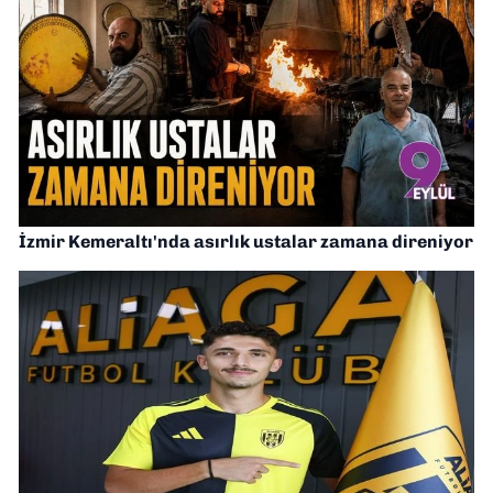
İzmir Kemeraltı'nda asırlık ustalar zamana direniyor