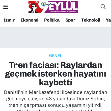
Resmi İlanlar
Konak Nöbetçi Eczaneler
İzmir
Ekonomi
Politika
Spor
Teknoloji
Y
BİLİM
Konak Hava Durumu
DÜNYA
Konak Trafik Yoğunluk Haritası
GENEL
EĞİTİM
Süper Lig Puan Durumu ve Fikstür
Tren faciası: Raylardan
EKONOMİ
Tüm Manşetler
geçmek isterken hayatını
kaybetti
KÜLTÜR SANAT
Son Dakika Haberleri
Denizli’nin Merkezefendi ilçesinde raylardan
MAGAZİN
Haber Arşivi
geçmeye çalışan 43 yaşındaki Deniz Şahin,
trenin çarpması sonucu yaşamını yitirdi.
POLİTİKA