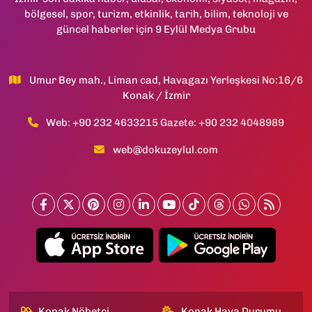
bölgesel, spor, turizm, etkinlik, tarih, bilim, teknoloji ve
güncel haberler için 9 Eylül Medya Grubu
Umur Bey mah., Liman cad, Havagazı Yerleşkesi No:16/6
Konak / İzmir
Web: +90 232 4633215 Gazete: +90 232 4048989
web@dokuzeylul.com
Konak Nöbetçi
Konak Hava Durumu