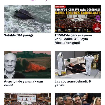
Sahilde İHA paniği
TBMM’de çerçeve yasa
kabul edildi: 468 oyla
Meclis’ten geçti
Araç içinde yanarak can
Lavabo açıcı dehşeti: 6
verdi!
yaralı