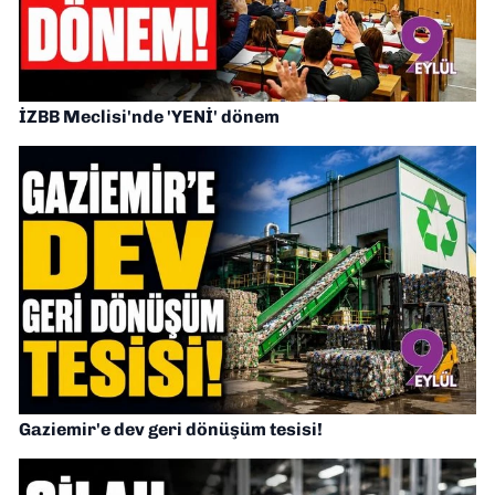
İZBB Meclisi'nde 'YENİ' dönem
Gaziemir'e dev geri dönüşüm tesisi!