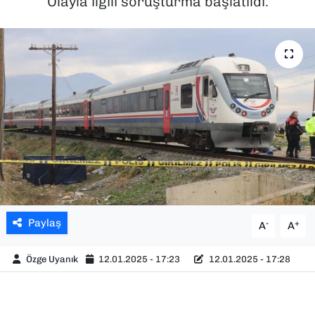
Olayla ilgili soruşturma başlatıldı.
SAĞLIK
SPOR
TEKNOLOJİ
YAŞAM
YEREL YÖNETİMLER
Paylaş
-
+
A
A
Özge Uyanık
12.01.2025 - 17:23
12.01.2025 - 17:28