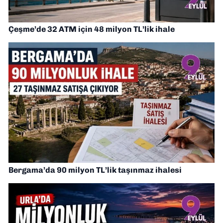
Çeşme’de 32 ATM için 48 milyon TL’lik ihale
Bergama’da 90 milyon TL’lik taşınmaz ihalesi