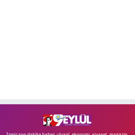
İzmir son dakika haber, ulusal, ekonomi, siyaset, magazin,