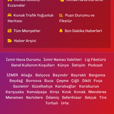
Eczaneler
Konak Trafik Yoğunluk
Puan Durumu ve
Haritası
Fikstür
Tüm Manşetler
Son Dakika Haberleri
Haber Arşivi
İzmir Hava Durumu
İzmir Namaz Vakitleri
Lig Fikstürü
Genel Kullanım Koşulları
Künye
İletişim
Podcast
İZMİR
Aliağa
Balçova
Bayındır
Bayraklı
Bergama
Beydağ
Bornova
Buca
Çeşme
Çiğli
Dikili
Foça
Gaziemir
Güzelbahçe
Karabağlar
Karaburun
Karşıyaka
Kemalpaşa
Kiraz
Kınık
Konak
Menderes
Menemen
Narlıdere
Ödemiş
Seferihisar
Selçuk
Tire
Torbalı
Urla