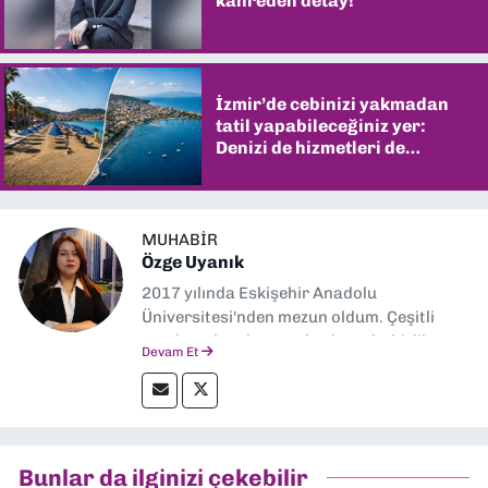
kahreden detay!
İzmir’de cebinizi yakmadan
tatil yapabileceğiniz yer:
Denizi de hizmetleri de
şaşırtıyor
MUHABIR
Özge Uyanık
2017 yılında Eskişehir Anadolu
Üniversitesi'nden mezun oldum. Çeşitli
yerel ve ulusal gazetelerde muhabirlik
Devam Et
yaptım. Özellikle emek, çevre, kent ve insan
hakları alanlarında haberler üretmeye
odaklanıyorum.
Bunlar da ilginizi çekebilir