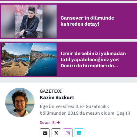
Cansever'in ölümünde
kahreden detay!
İzmir’de cebinizi yakmadan
tatil yapabileceğiniz yer:
Denizi de hizmetleri de
şaşırtıyor
GAZETECI
Kazim Bozkurt
Ege Üniversitesi İLEF Gazetecilik
bölümünden 2019'da mezun oldum. Çeşitli
yerel ve ulusal gazetelerde editörlük,
Devam Et
muhabirlik yaptım. Teknoloji bloglarını
okumayı severim.