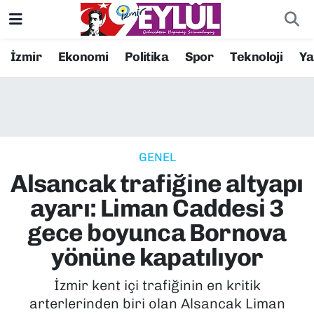
Resmi İlanlar
Konak Nöbetçi Eczaneler
İzmir
Ekonomi
Politika
Spor
Teknoloji
Y
BİLİM
Konak Hava Durumu
DÜNYA
Konak Trafik Yoğunluk Haritası
GENEL
EĞİTİM
Süper Lig Puan Durumu ve Fikstür
Alsancak trafiğine altyapı
EKONOMİ
Tüm Manşetler
ayarı: Liman Caddesi 3
gece boyunca Bornova
KÜLTÜR SANAT
Son Dakika Haberleri
yönüne kapatılıyor
MAGAZİN
Haber Arşivi
İzmir kent içi trafiğinin en kritik
arterlerinden biri olan Alsancak Liman
POLİTİKA