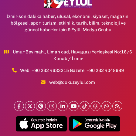
İzmir son dakika haber, ulusal, ekonomi, siyaset, magazin,
bölgesel, spor, turizm, etkinlik, tarih, bilim, teknoloji ve
güncel haberler için 9 Eylül Medya Grubu
Umur Bey mah., Liman cad, Havagazı Yerleşkesi No:16/6
Konak / İzmir
Web: +90 232 4633215 Gazete: +90 232 4048989
web@dokuzeylul.com