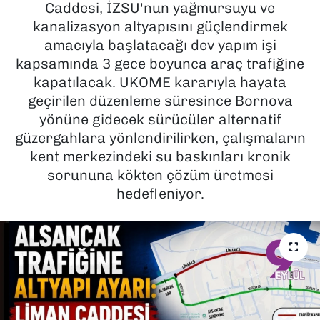
Caddesi, İZSU'nun yağmursuyu ve
kanalizasyon altyapısını güçlendirmek
SAĞLIK
amacıyla başlatacağı dev yapım işi
kapsamında 3 gece boyunca araç trafiğine
SPOR
kapatılacak. UKOME kararıyla hayata
TEKNOLOJİ
geçirilen düzenleme süresince Bornova
yönüne gidecek sürücüler alternatif
YAŞAM
güzergahlara yönlendirilirken, çalışmaların
kent merkezindeki su baskınları kronik
YEREL YÖNETİMLER
sorununa kökten çözüm üretmesi
hedefleniyor.