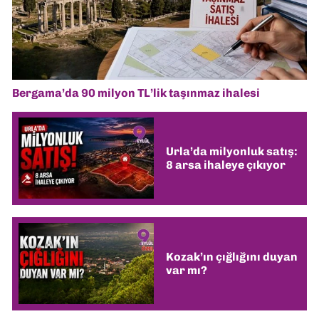
Bergama’da 90 milyon TL’lik taşınmaz ihalesi
Urla’da milyonluk satış:
8 arsa ihaleye çıkıyor
Kozak’ın çığlığını duyan
var mı?