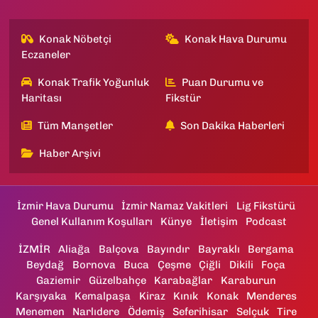
Konak Nöbetçi
Konak Hava Durumu
Eczaneler
Konak Trafik Yoğunluk
Puan Durumu ve
Haritası
Fikstür
Tüm Manşetler
Son Dakika Haberleri
Haber Arşivi
İzmir Hava Durumu
İzmir Namaz Vakitleri
Lig Fikstürü
Genel Kullanım Koşulları
Künye
İletişim
Podcast
İZMİR
Aliağa
Balçova
Bayındır
Bayraklı
Bergama
Beydağ
Bornova
Buca
Çeşme
Çiğli
Dikili
Foça
Gaziemir
Güzelbahçe
Karabağlar
Karaburun
Karşıyaka
Kemalpaşa
Kiraz
Kınık
Konak
Menderes
Menemen
Narlıdere
Ödemiş
Seferihisar
Selçuk
Tire