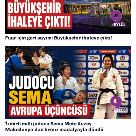
Fuar için geri sayım: Büyükşehir ihaleye çıktı!
İzmirli milli judocu Sema Mete Kuzey
Makedonya'dan bronz madalyayla döndü