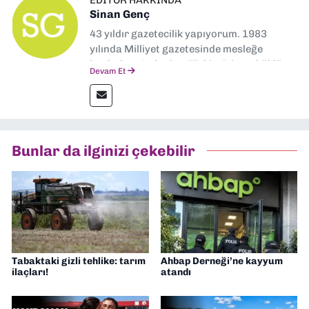
Sinan Genç
43 yıldır gazetecilik yapıyorum. 1983
yılında Milliyet gazetesinde mesleğe
başladım. Ardından Türkiye’nin en köklü
Devam Et
gazetelerinden Yeni Asır’da 36 yıl boyunca
muhabir, editör, müdür yardımcısı ve spor
müdürü olarak görev yaptım. Ayrıca Yeni
Asır TV’de 7 yıl boyunca programlar
hazırlayıp sundum. Şu anda Dokuz Eylül
Bunlar da ilginizi çekebilir
Gazetesi'nde editörlük yapıyorum
Tabaktaki gizli tehlike: tarım
Ahbap Derneği’ne kayyum
ilaçları!
atandı