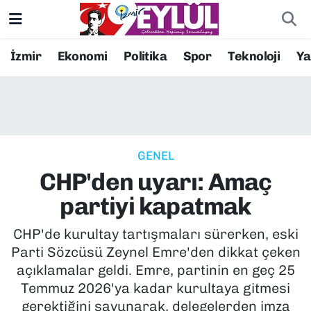
Resmi İlanlar
Konak Nöbetçi Eczaneler
İzmir
Ekonomi
Politika
Spor
Teknoloji
Y
BİLİM
Konak Hava Durumu
DÜNYA
Konak Trafik Yoğunluk Haritası
GENEL
EĞİTİM
Süper Lig Puan Durumu ve Fikstür
CHP'den uyarı: Amaç
EKONOMİ
Tüm Manşetler
partiyi kapatmak
KÜLTÜR SANAT
Son Dakika Haberleri
CHP'de kurultay tartışmaları sürerken, eski
Parti Sözcüsü Zeynel Emre'den dikkat çeken
MAGAZİN
Haber Arşivi
açıklamalar geldi. Emre, partinin en geç 25
Temmuz 2026'ya kadar kurultaya gitmesi
POLİTİKA
gerektiğini savunarak, delegelerden imza