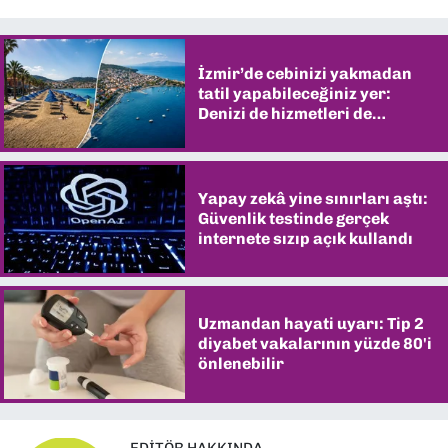
İzmir’de cebinizi yakmadan
tatil yapabileceğiniz yer:
Denizi de hizmetleri de
şaşırtıyor
Yapay zekâ yine sınırları aştı:
Güvenlik testinde gerçek
internete sızıp açık kullandı
Uzmandan hayati uyarı: Tip 2
diyabet vakalarının yüzde 80'i
önlenebilir
EDITÖR HAKKINDA