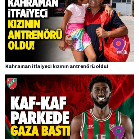
Kahraman itfaiyeci kızının antrenörü oldu!