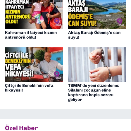
Kahraman itfaiyeci kızının
Aktaş Barajı Ödemiş’e can
antrenörü oldu!
suyu!
Çiftçi ile Benekli’nin vefa
TBMM’de yeni düzenleme:
hikayesi!
Silahını çocuğun eline
kaptırana hapis cezası
geliyor
Özel Haber