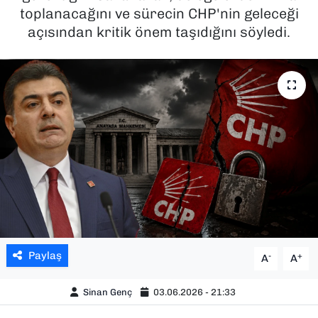
toplanacağını ve sürecin CHP'nin geleceği
SAĞLIK
açısından kritik önem taşıdığını söyledi.
SPOR
TEKNOLOJİ
YAŞAM
YEREL YÖNETİMLER
Paylaş
-
+
A
A
Sinan Genç
03.06.2026 - 21:33