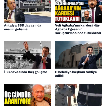
Antalya BŞB davasında
Veli Ağbaba’nın kardeşi Hür
önemli gelişme
Ağbaba Egeşehir
soruşturmasında tutuklandı
İBB davasında flaş gelişme
O belediye başkanı tahliye
edildi