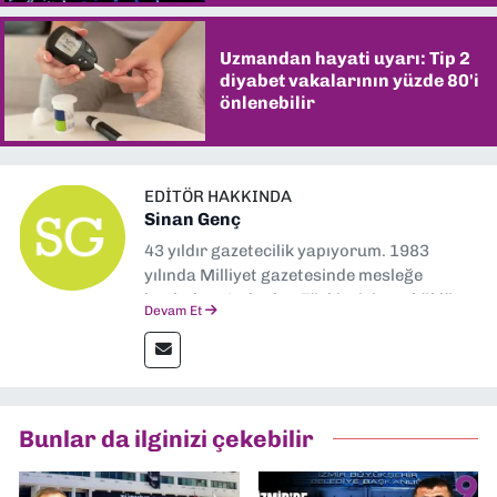
Uzmandan hayati uyarı: Tip 2
diyabet vakalarının yüzde 80'i
önlenebilir
EDITÖR HAKKINDA
Sinan Genç
43 yıldır gazetecilik yapıyorum. 1983
yılında Milliyet gazetesinde mesleğe
başladım. Ardından Türkiye’nin en köklü
Devam Et
gazetelerinden Yeni Asır’da 36 yıl boyunca
muhabir, editör, müdür yardımcısı ve spor
müdürü olarak görev yaptım. Ayrıca Yeni
Asır TV’de 7 yıl boyunca programlar
hazırlayıp sundum. Şu anda Dokuz Eylül
Bunlar da ilginizi çekebilir
Gazetesi'nde editörlük yapıyorum