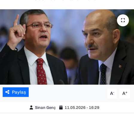
SAĞLIK
SPOR
TEKNOLOJİ
YAŞAM
YEREL YÖNETİMLER
Paylaş
-
+
A
A
Sinan Genç
11.05.2026 - 16:29