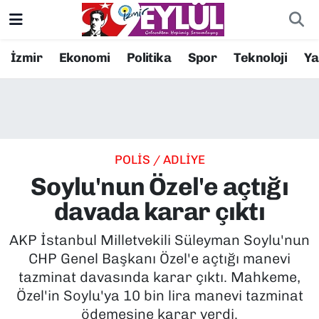
Resmi İlanlar
Konak Nöbetçi Eczaneler
İzmir
Ekonomi
Politika
Spor
Teknoloji
Y
BİLİM
Konak Hava Durumu
DÜNYA
Konak Trafik Yoğunluk Haritası
POLİS / ADLİYE
EĞİTİM
Süper Lig Puan Durumu ve Fikstür
Soylu'nun Özel'e açtığı
EKONOMİ
Tüm Manşetler
davada karar çıktı
KÜLTÜR SANAT
Son Dakika Haberleri
AKP İstanbul Milletvekili Süleyman Soylu'nun
CHP Genel Başkanı Özel'e açtığı manevi
MAGAZİN
Haber Arşivi
tazminat davasında karar çıktı. Mahkeme,
Özel'in Soylu'ya 10 bin lira manevi tazminat
POLİTİKA
ödemesine karar verdi.