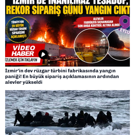
İzmir’in dev rüzgar türbini fabrikasında yangın
paniği! En büyük sipariş açıklamasının ardından
alevler yükseldi