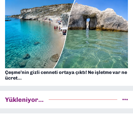
Çeşme’nin gizli cenneti ortaya çıktı! Ne işletme var ne
ücret…
Yükleniyor...