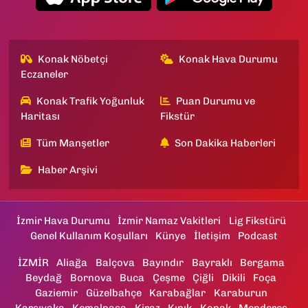
Konak Nöbetçi
Konak Hava Durumu
Eczaneler
Konak Trafik Yoğunluk
Puan Durumu ve
Haritası
Fikstür
Tüm Manşetler
Son Dakika Haberleri
Haber Arşivi
İzmir Hava Durumu
İzmir Namaz Vakitleri
Lig Fikstürü
Genel Kullanım Koşulları
Künye
İletişim
Podcast
İZMİR
Aliağa
Balçova
Bayındır
Bayraklı
Bergama
Beydağ
Bornova
Buca
Çeşme
Çiğli
Dikili
Foça
Gaziemir
Güzelbahçe
Karabağlar
Karaburun