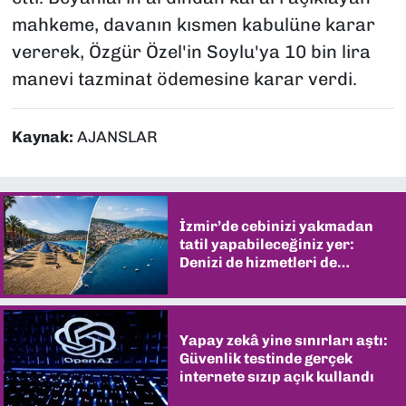
mahkeme, davanın kısmen kabulüne karar
vererek, Özgür Özel'in Soylu'ya 10 bin lira
manevi tazminat ödemesine karar verdi.
Kaynak:
AJANSLAR
İzmir’de cebinizi yakmadan
tatil yapabileceğiniz yer:
Denizi de hizmetleri de
şaşırtıyor
Yapay zekâ yine sınırları aştı:
Güvenlik testinde gerçek
internete sızıp açık kullandı