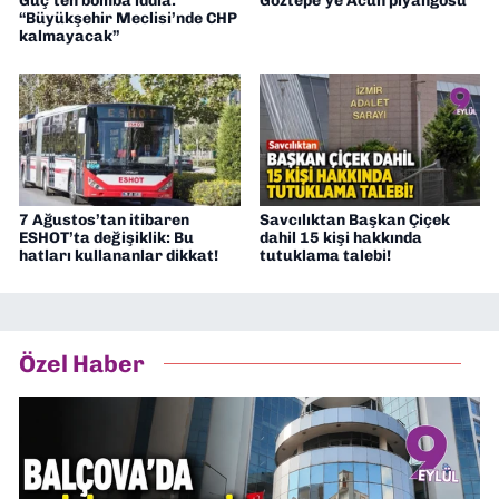
Güç’ten bomba iddia:
Göztepe’ye Acun piyangosu
“Büyükşehir Meclisi’nde CHP
kalmayacak”
7 Ağustos’tan itibaren
Savcılıktan Başkan Çiçek
ESHOT’ta değişiklik: Bu
dahil 15 kişi hakkında
hatları kullananlar dikkat!
tutuklama talebi!
Özel Haber