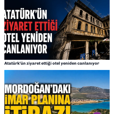
Atatürk’ün ziyaret ettiği otel yeniden canlanıyor