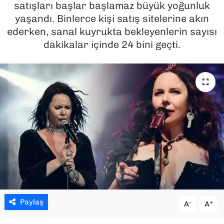
satışları başlar başlamaz büyük yoğunluk
yaşandı. Binlerce kişi satış sitelerine akın
SAĞLIK
ederken, sanal kuyrukta bekleyenlerin sayısı
dakikalar içinde 24 bini geçti.
SPOR
TEKNOLOJİ
YAŞAM
YEREL YÖNETİMLER
Paylaş
-
+
A
A