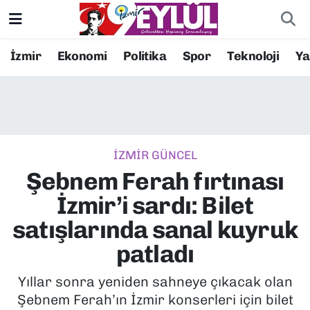
Resmi İlanlar
Konak Nöbetçi Eczaneler
İzmir
Ekonomi
Politika
Spor
Teknoloji
Y
BİLİM
Konak Hava Durumu
DÜNYA
Konak Trafik Yoğunluk Haritası
İZMİR GÜNCEL
EĞİTİM
Süper Lig Puan Durumu ve Fikstür
Şebnem Ferah fırtınası
EKONOMİ
Tüm Manşetler
İzmir’i sardı: Bilet
satışlarında sanal kuyruk
KÜLTÜR SANAT
Son Dakika Haberleri
patladı
MAGAZİN
Haber Arşivi
Yıllar sonra yeniden sahneye çıkacak olan
Şebnem Ferah’ın İzmir konserleri için bilet
POLİTİKA