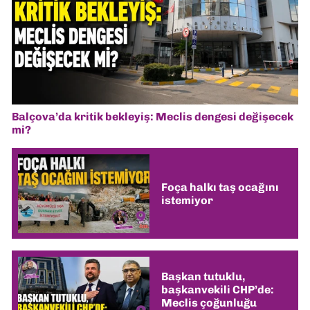
Balçova’da kritik bekleyiş: Meclis dengesi değişecek
mi?
Foça halkı taş ocağını
istemiyor
Başkan tutuklu,
başkanvekili CHP’de:
Meclis çoğunluğu