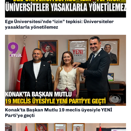
Ege Üniversitesi’nde “izin” tepkisi: Üniversiteler
yasaklarla yönetilemez
Konak’ta Başkan Mutlu 19 meclis üyesiyle YENİ
Parti’ye geçti