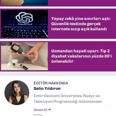
şaşırtıyor
Yapay zekâ yine sınırları aştı:
Güvenlik testinde gerçek
internete sızıp açık kullandı
Uzmandan hayati uyarı: Tip 2
diyabet vakalarının yüzde 80'i
önlenebilir
EDITÖR HAKKINDA
Selin Yıldırım
İzmir Ekonomi Üniversitesi Radyo ve
Televizyon Programcılığı bölümünden
2024 senesinde mezun oldum. Dokuz Eylül
Devam Et
Gazetesi'nde spor yazarlığı yaparken,