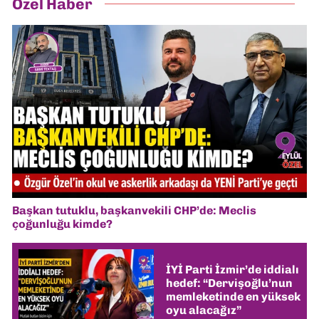
Özel Haber
Başkan tutuklu, başkanvekili CHP’de: Meclis
çoğunluğu kimde?
İYİ Parti İzmir’de iddialı
hedef: “Dervişoğlu’nun
memleketinde en yüksek
oyu alacağız”