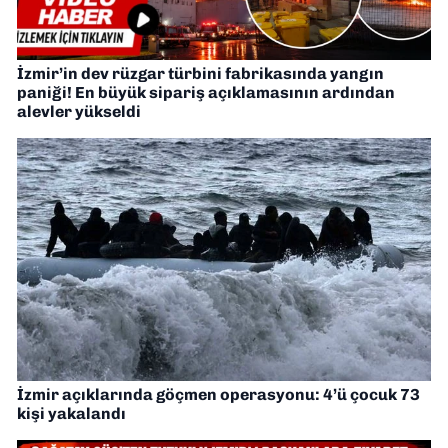
İzmir’in dev rüzgar türbini fabrikasında yangın
paniği! En büyük sipariş açıklamasının ardından
alevler yükseldi
İzmir açıklarında göçmen operasyonu: 4’ü çocuk 73
kişi yakalandı