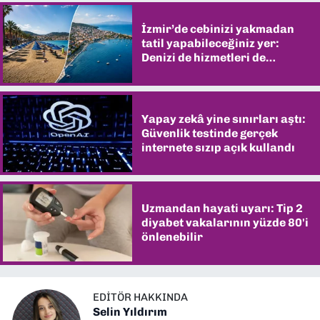
İzmir’de cebinizi yakmadan
tatil yapabileceğiniz yer:
Denizi de hizmetleri de
şaşırtıyor
Yapay zekâ yine sınırları aştı:
Güvenlik testinde gerçek
internete sızıp açık kullandı
Uzmandan hayati uyarı: Tip 2
diyabet vakalarının yüzde 80'i
önlenebilir
EDITÖR HAKKINDA
Selin Yıldırım