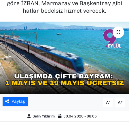
göre İZBAN, Marmaray ve Başkentray gibi
hatlar bedelsiz hizmet verecek.
SAĞLIK
SPOR
TEKNOLOJİ
YAŞAM
YEREL YÖNETİMLER
Paylaş
-
+
A
A
Selin Yıldırım
30.04.2026 - 08:05