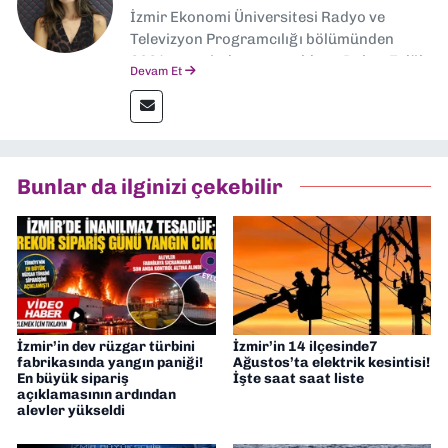
İzmir Ekonomi Üniversitesi Radyo ve
Televizyon Programcılığı bölümünden
2024 senesinde mezun oldum. Dokuz Eylül
Devam Et
Gazetesi'nde spor yazarlığı yaparken,
editörlük görevini de üstleniyorum.
Bunlar da ilginizi çekebilir
İzmir’in dev rüzgar türbini
İzmir’in 14 ilçesinde7
fabrikasında yangın paniği!
Ağustos’ta elektrik kesintisi!
En büyük sipariş
İşte saat saat liste
açıklamasının ardından
alevler yükseldi