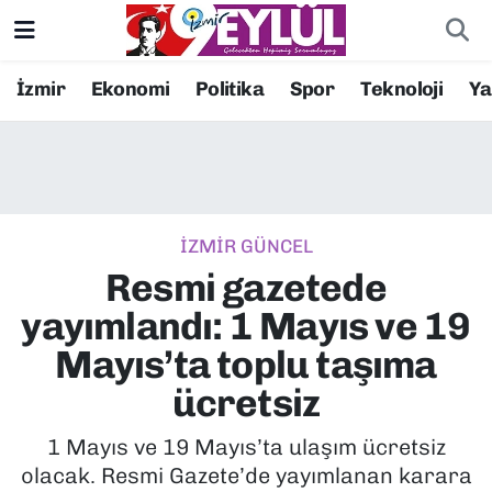
Resmi İlanlar
Konak Nöbetçi Eczaneler
İzmir
Ekonomi
Politika
Spor
Teknoloji
Y
BİLİM
Konak Hava Durumu
DÜNYA
Konak Trafik Yoğunluk Haritası
İZMİR GÜNCEL
EĞİTİM
Süper Lig Puan Durumu ve Fikstür
Resmi gazetede
EKONOMİ
Tüm Manşetler
yayımlandı: 1 Mayıs ve 19
Mayıs’ta toplu taşıma
KÜLTÜR SANAT
Son Dakika Haberleri
ücretsiz
MAGAZİN
Haber Arşivi
1 Mayıs ve 19 Mayıs’ta ulaşım ücretsiz
olacak. Resmi Gazete’de yayımlanan karara
POLİTİKA