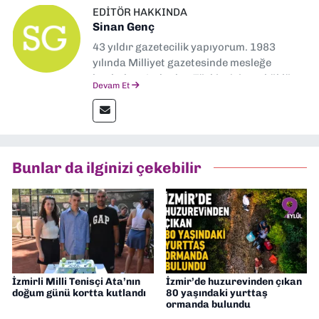
EDITÖR HAKKINDA
Sinan Genç
43 yıldır gazetecilik yapıyorum. 1983
yılında Milliyet gazetesinde mesleğe
başladım. Ardından Türkiye’nin en köklü
Devam Et
gazetelerinden Yeni Asır’da 36 yıl boyunca
muhabir, editör, müdür yardımcısı ve spor
müdürü olarak görev yaptım. Ayrıca Yeni
Asır TV’de 7 yıl boyunca programlar
hazırlayıp sundum. Şu anda Dokuz Eylül
Bunlar da ilginizi çekebilir
Gazetesi'nde editörlük yapıyorum
İzmirli Milli Tenisçi Ata’nın
İzmir’de huzurevinden çıkan
doğum günü kortta kutlandı
80 yaşındaki yurttaş
ormanda bulundu