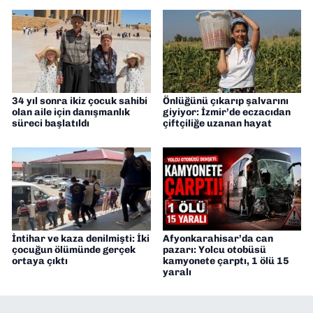
34 yıl sonra ikiz çocuk sahibi
Önlüğünü çıkarıp şalvarını
olan aile için danışmanlık
giyiyor: İzmir’de eczacıdan
süreci başlatıldı
çiftçiliğe uzanan hayat
İntihar ve kaza denilmişti: İki
Afyonkarahisar’da can
çocuğun ölümünde gerçek
pazarı: Yolcu otobüsü
ortaya çıktı
kamyonete çarptı, 1 ölü 15
yaralı