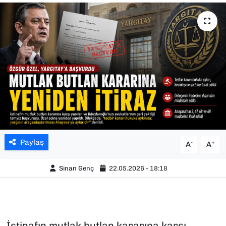
SAĞLIK
SPOR
TEKNOLOJİ
YAŞAM
YEREL YÖNETİMLER
Paylaş
-
+
A
A
Sinan Genç
22.05.2026 - 18:18
İstinafın mutlak butlan kararına karşı