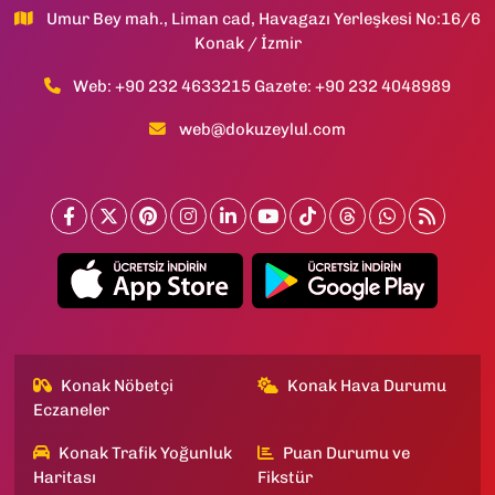
Umur Bey mah., Liman cad, Havagazı Yerleşkesi No:16/6
Konak / İzmir
Web: +90 232 4633215 Gazete: +90 232 4048989
web@dokuzeylul.com
Konak Nöbetçi
Konak Hava Durumu
Eczaneler
Konak Trafik Yoğunluk
Puan Durumu ve
Haritası
Fikstür