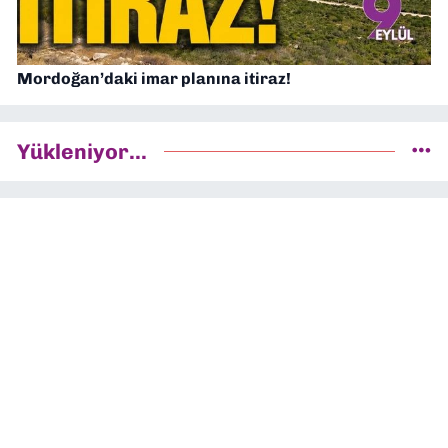
Mordoğan’daki imar planına itiraz!
Yükleniyor...