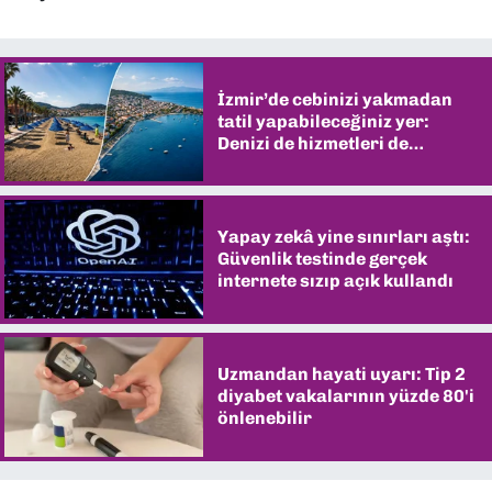
İzmir’de cebinizi yakmadan
tatil yapabileceğiniz yer:
Denizi de hizmetleri de
şaşırtıyor
Yapay zekâ yine sınırları aştı:
Güvenlik testinde gerçek
internete sızıp açık kullandı
Uzmandan hayati uyarı: Tip 2
diyabet vakalarının yüzde 80'i
önlenebilir