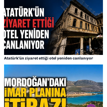
Atatürk’ün ziyaret ettiği otel yeniden canlanıyor