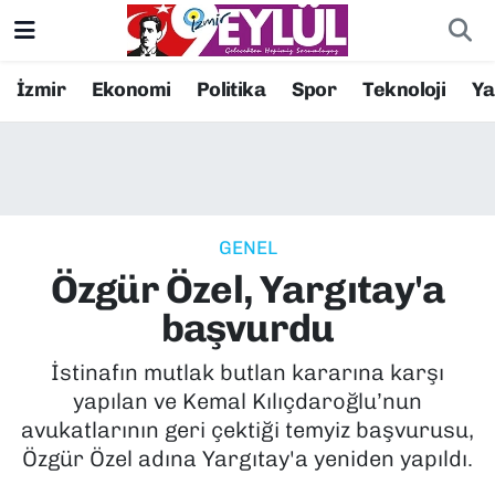
Resmi İlanlar
Konak Nöbetçi Eczaneler
İzmir
Ekonomi
Politika
Spor
Teknoloji
Y
BİLİM
Konak Hava Durumu
DÜNYA
Konak Trafik Yoğunluk Haritası
GENEL
EĞİTİM
Süper Lig Puan Durumu ve Fikstür
Özgür Özel, Yargıtay'a
EKONOMİ
Tüm Manşetler
başvurdu
KÜLTÜR SANAT
Son Dakika Haberleri
İstinafın mutlak butlan kararına karşı
yapılan ve Kemal Kılıçdaroğlu’nun
MAGAZİN
Haber Arşivi
avukatlarının geri çektiği temyiz başvurusu,
Özgür Özel adına Yargıtay'a yeniden yapıldı.
POLİTİKA