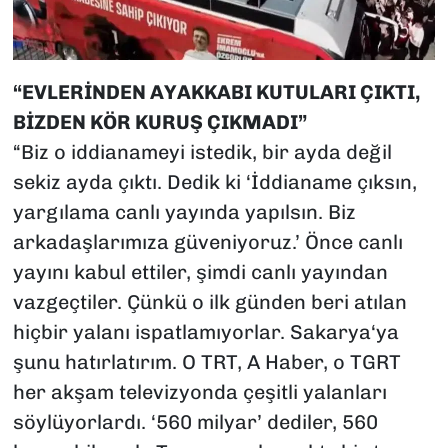
“EVLERİNDEN AYAKKABI KUTULARI ÇIKTI,
BİZDEN KÖR KURUŞ ÇIKMADI”
“Biz o iddianameyi istedik, bir ayda değil
sekiz ayda çıktı. Dedik ki ‘İddianame çıksın,
yargılama canlı yayında yapılsın. Biz
arkadaşlarımıza güveniyoruz.’ Önce canlı
yayını kabul ettiler, şimdi canlı yayından
vazgeçtiler. Çünkü o ilk günden beri atılan
hiçbir yalanı ispatlamıyorlar. Sakarya‘ya
şunu hatırlatırım. O TRT, A Haber, o TGRT
her akşam televizyonda çeşitli yalanları
söylüyorlardı. ‘560 milyar’ dediler, 560