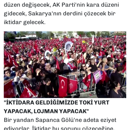
düzen değişecek, AK Parti'nin kara düzeni
gidecek, Sakarya'nın derdini çözecek bir
iktidar gelecek.
"İKTİDARA GELDİĞİMİZDE TOKİ YURT
YAPACAK, LOJMAN YAPACAK"
Bir yandan Sapanca Gölü'ne adeta eziyet
ediyorlar. İktidar bu sorunu çözeceğine,