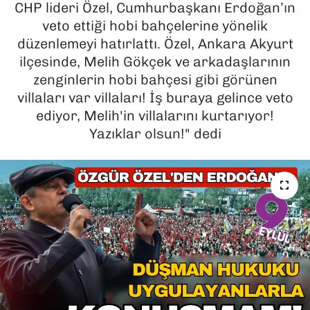
CHP lideri Özel, Cumhurbaşkanı Erdoğan’ın
veto ettiği hobi bahçelerine yönelik
SAĞLIK
düzenlemeyi hatırlattı. Özel, Ankara Akyurt
ilçesinde, Melih Gökçek ve arkadaşlarının
SPOR
zenginlerin hobi bahçesi gibi görünen
TEKNOLOJİ
villaları var villaları! İş buraya gelince veto
ediyor, Melih'in villalarını kurtarıyor!
YAŞAM
Yazıklar olsun!" dedi
YEREL YÖNETİMLER