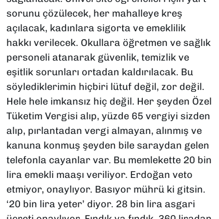
sorunu çözülecek, her mahalleye kreş
açılacak, kadınlara sigorta ve emeklilik
hakkı verilecek. Okullara öğretmen ve sağlık
personeli atanarak güvenlik, temizlik ve
eşitlik sorunları ortadan kaldırılacak. Bu
söylediklerimin hiçbiri lütuf değil, zor değil.
Hele hele imkansız hiç değil. Her şeyden Özel
Tüketim Vergisi alıp, yüzde 65 vergiyi sizden
alıp, pırlantadan vergi almayan, alınmış ve
kanuna konmuş şeyden bile saraydan gelen
telefonla cayanlar var. Bu memlekette 20 bin
lira emekli maaşı veriliyor. Erdoğan veto
etmiyor, onaylıyor. Basıyor mührü ki gitsin.
‘20 bin lira yeter’ diyor. 28 bin lira asgari
ücreti onaylıyor. Fındık ya fındık, 360 liradan