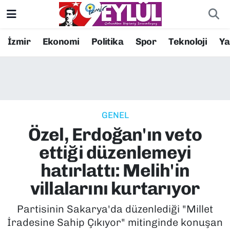
Resmi İlanlar
Konak Nöbetçi Eczaneler
İzmir
Ekonomi
Politika
Spor
Teknoloji
Y
BİLİM
Konak Hava Durumu
DÜNYA
Konak Trafik Yoğunluk Haritası
GENEL
EĞİTİM
Süper Lig Puan Durumu ve Fikstür
Özel, Erdoğan'ın veto
EKONOMİ
Tüm Manşetler
ettiği düzenlemeyi
hatırlattı: Melih'in
KÜLTÜR SANAT
Son Dakika Haberleri
villalarını kurtarıyor
MAGAZİN
Haber Arşivi
Partisinin Sakarya'da düzenlediği "Millet
İradesine Sahip Çıkıyor" mitinginde konuşan
POLİTİKA