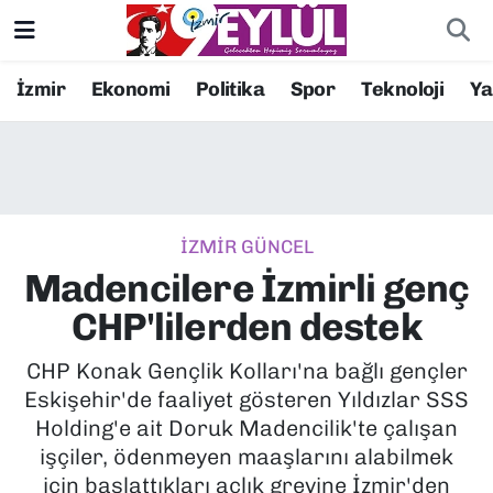
Resmi İlanlar
Konak Nöbetçi Eczaneler
İzmir
Ekonomi
Politika
Spor
Teknoloji
Y
BİLİM
Konak Hava Durumu
DÜNYA
Konak Trafik Yoğunluk Haritası
İZMİR GÜNCEL
EĞİTİM
Süper Lig Puan Durumu ve Fikstür
Madencilere İzmirli genç
EKONOMİ
Tüm Manşetler
CHP'lilerden destek
KÜLTÜR SANAT
Son Dakika Haberleri
CHP Konak Gençlik Kolları'na bağlı gençler
Eskişehir'de faaliyet gösteren Yıldızlar SSS
MAGAZİN
Haber Arşivi
Holding'e ait Doruk Madencilik'te çalışan
işçiler, ödenmeyen maaşlarını alabilmek
POLİTİKA
için başlattıkları açlık grevine İzmir'den