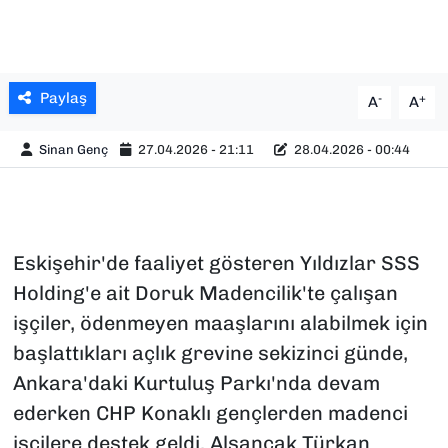
Paylaş
-
+
A
A
Sinan Genç
27.04.2026 - 21:11
28.04.2026 - 00:44
Eskişehir'de faaliyet gösteren Yıldızlar SSS
Holding'e ait Doruk Madencilik'te çalışan
işçiler, ödenmeyen maaşlarını alabilmek için
başlattıkları açlık grevine sekizinci günde,
Ankara'daki Kurtuluş Parkı'nda devam
ederken CHP Konaklı gençlerden madenci
işçilere destek geldi. Alsancak Türkan