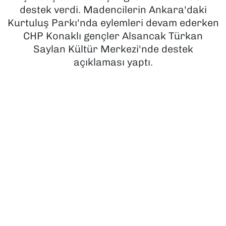
destek verdi. Madencilerin Ankara'daki
SAĞLIK
Kurtuluş Parkı'nda eylemleri devam ederken
CHP Konaklı gençler Alsancak Türkan
SPOR
Saylan Kültür Merkezi'nde destek
açıklaması yaptı.
TEKNOLOJİ
YAŞAM
YEREL YÖNETİMLER