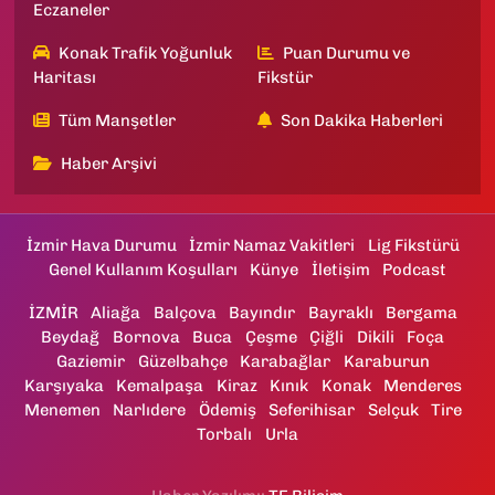
Eczaneler
Konak Trafik Yoğunluk
Puan Durumu ve
Haritası
Fikstür
Tüm Manşetler
Son Dakika Haberleri
Haber Arşivi
İzmir Hava Durumu
İzmir Namaz Vakitleri
Lig Fikstürü
Genel Kullanım Koşulları
Künye
İletişim
Podcast
İZMİR
Aliağa
Balçova
Bayındır
Bayraklı
Bergama
Beydağ
Bornova
Buca
Çeşme
Çiğli
Dikili
Foça
Gaziemir
Güzelbahçe
Karabağlar
Karaburun
Karşıyaka
Kemalpaşa
Kiraz
Kınık
Konak
Menderes
Menemen
Narlıdere
Ödemiş
Seferihisar
Selçuk
Tire
Torbalı
Urla