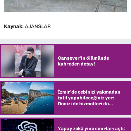
Kaynak:
AJANSLAR
Cansever'in ölümünde
kahreden detay!
İzmir’de cebinizi yakmadan
tatil yapabileceğiniz yer:
Denizi de hizmetleri de
şaşırtıyor
Yapay zekâ yine sınırları aştı: