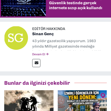
Güvenlik testinde gerçek
internete sızıp açık kullandı
EDITÖR HAKKINDA
Sinan Genç
43 yıldır gazetecilik yapıyorum. 1983
yılında Milliyet gazetesinde mesleğe
başladım. Ardından Türkiye’nin en köklü
Devam Et
gazetelerinden Yeni Asır’da 36 yıl boyunca
muhabir, editör, müdür yardımcısı ve spor
müdürü olarak görev yaptım. Ayrıca Yeni
Asır TV’de 7 yıl boyunca programlar
hazırlayıp sundum. Şu anda Dokuz Eylül
Bunlar da ilginizi çekebilir
Gazetesi'nde editörlük yapıyorum