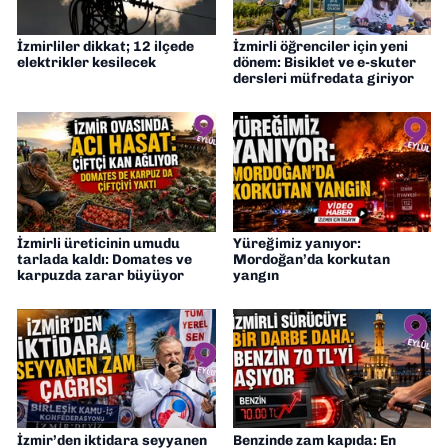
İzmirliler dikkat; 12 ilçede
İzmirli öğrenciler için yeni
elektrikler kesilecek
dönem: Bisiklet ve e-skuter
dersleri müfredata giriyor
İzmirli üreticinin umudu
Yüreğimiz yanıyor:
tarlada kaldı: Domates ve
Mordoğan’da korkutan
karpuzda zarar büyüyor
yangın
İzmir’den iktidara seyyanen
Benzinde zam kapıda: En