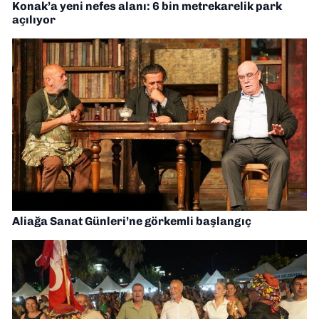
Konak’a yeni nefes alanı: 6 bin metrekarelik park
açılıyor
Aliağa Sanat Günleri’ne görkemli başlangıç