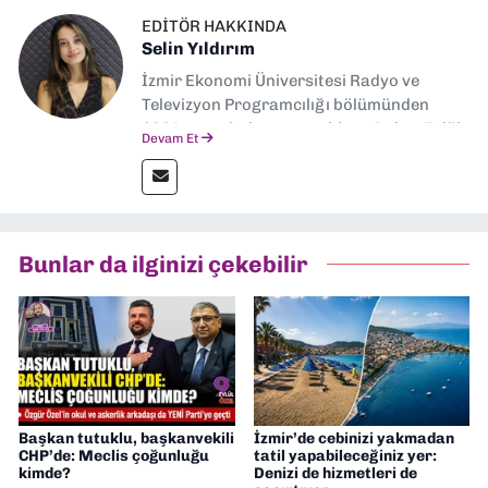
EDITÖR HAKKINDA
Selin Yıldırım
İzmir Ekonomi Üniversitesi Radyo ve
Televizyon Programcılığı bölümünden
2024 senesinde mezun oldum. Dokuz Eylül
Devam Et
Gazetesi'nde spor yazarlığı yaparken,
editörlük görevini de üstleniyorum.
Bunlar da ilginizi çekebilir
Başkan tutuklu, başkanvekili
İzmir’de cebinizi yakmadan
CHP’de: Meclis çoğunluğu
tatil yapabileceğiniz yer:
kimde?
Denizi de hizmetleri de