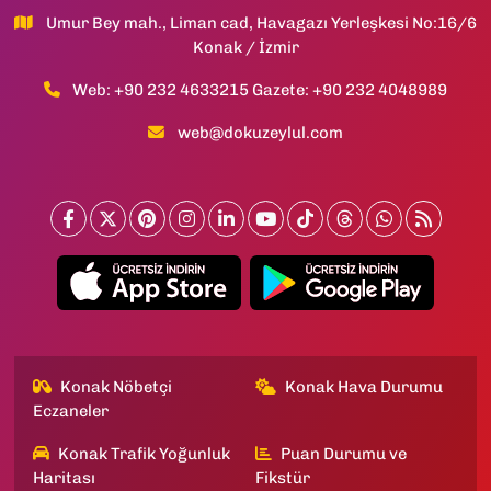
Umur Bey mah., Liman cad, Havagazı Yerleşkesi No:16/6
Konak / İzmir
Web: +90 232 4633215 Gazete: +90 232 4048989
web@dokuzeylul.com
Konak Nöbetçi
Konak Hava Durumu
Eczaneler
Konak Trafik Yoğunluk
Puan Durumu ve
Haritası
Fikstür