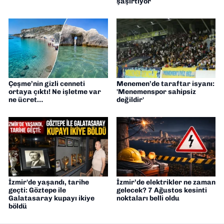
şaşırtıyor
Çeşme’nin gizli cenneti
Menemen’de taraftar isyanı:
ortaya çıktı! Ne işletme var
'Menemenspor sahipsiz
ne ücret…
değildir'
İzmir'de yaşandı, tarihe
İzmir’de elektrikler ne zaman
geçti: Göztepe ile
gelecek? 7 Ağustos kesinti
Galatasaray kupayı ikiye
noktaları belli oldu
böldü