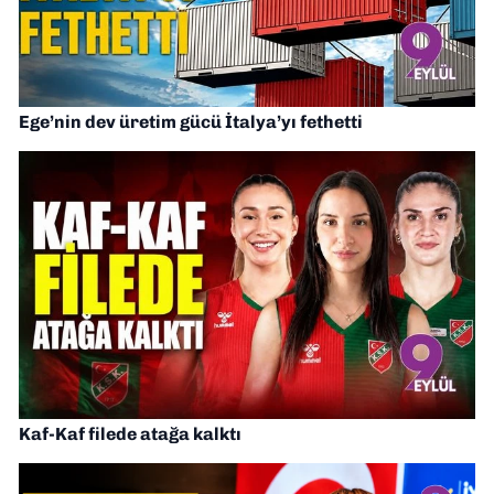
Ege’nin dev üretim gücü İtalya’yı fethetti
Kaf-Kaf filede atağa kalktı