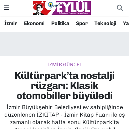
Resmi İlanlar
Konak Nöbetçi Eczaneler
İzmir
Ekonomi
Politika
Spor
Teknoloji
Y
BİLİM
Konak Hava Durumu
DÜNYA
Konak Trafik Yoğunluk Haritası
İZMİR GÜNCEL
EĞİTİM
Süper Lig Puan Durumu ve Fikstür
Kültürpark’ta nostalji
EKONOMİ
Tüm Manşetler
rüzgarı: Klasik
otomobiller büyüledi
KÜLTÜR SANAT
Son Dakika Haberleri
İzmir Büyükşehir Belediyesi ev sahipliğinde
MAGAZİN
Haber Arşivi
düzenlenen İZKİTAP - İzmir Kitap Fuarı ile eş
zamanlı olarak hafta sonu Kültürpark’ta
POLİTİKA