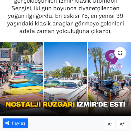
gerçekleştirilen İzmir Klasik Otomobil
Sergisi, iki gün boyunca ziyaretçilerden
SAĞLIK
yoğun ilgi gördü. En eskisi 75, en yenisi 39
yaşındaki klasik araçlar görmeye gelenleri
SPOR
adeta zaman yolculuğuna çıkardı.
TEKNOLOJİ
YAŞAM
YEREL YÖNETİMLER
Paylaş
-
+
A
A