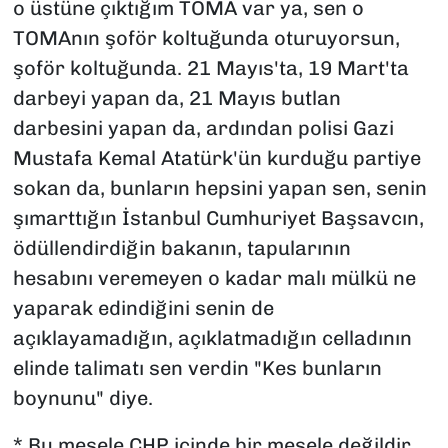
o üstüne çıktığım TOMA var ya, sen o
TOMAnın şoför koltuğunda oturuyorsun,
şoför koltuğunda. 21 Mayıs'ta, 19 Mart'ta
darbeyi yapan da, 21 Mayıs butlan
darbesini yapan da, ardından polisi Gazi
Mustafa Kemal Atatürk'ün kurduğu partiye
sokan da, bunların hepsini yapan sen, senin
şımarttığın İstanbul Cumhuriyet Başsavcın,
ödüllendirdiğin bakanın, tapularının
hesabını veremeyen o kadar malı mülkü ne
yaparak edindiğini senin de
açıklayamadığın, açıklatmadığın celladının
elinde talimatı sen verdin "Kes bunların
boynunu" diye.
* Bu mesele CHP içinde bir mesele değildir.