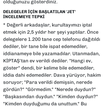
olduğunuzu gösterdiniz.
DELEGELER İÇİN BAŞLATILAN 'JET'
İNCELEMEYE TEPKİ
* Değerli arkadaşlar, kurultayımızı iptal
etmek için 2,5 yıldır her şeyi yaptılar. Önce
delegelere 1.200 tane cep telefonu dağıtıldı
dediler, bir tane bile ispat edemediler,
iddianameye bile yazamadılar. Utanmadan,
KİPTAŞ'tan ev verildi dediler. "Hangi ev,
göster" dendi, bir kelime bile edemediler,
iddia dahi edemediler. Dava yürüyor, hakim
soruyor; "Para verildi demişsin, nerede
gördün?" "Görmedim." "Nerede duydun?"
"Başkasından duydun." "Kimden duydun?"
"Kimden duyduğumu da unuttum." Bu