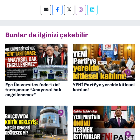
Şu an kültür-sanat muhabirliği ve
editörlük yapıyorum.
Bunlar da ilginizi çekebilir
Ege Üniversitesi’nde “izin”
YENİ Parti’ye yerelde kitlesel
tartışması: “Anayasal hak
katılım!
engellenemez”