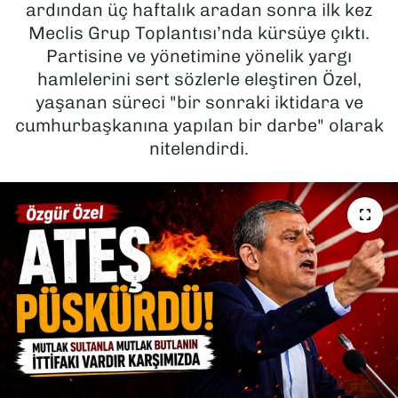
ardından üç haftalık aradan sonra ilk kez
Meclis Grup Toplantısı’nda kürsüye çıktı.
SAĞLIK
Partisine ve yönetimine yönelik yargı
hamlelerini sert sözlerle eleştiren Özel,
SPOR
yaşanan süreci "bir sonraki iktidara ve
TEKNOLOJİ
cumhurbaşkanına yapılan bir darbe" olarak
nitelendirdi.
YAŞAM
YEREL YÖNETİMLER