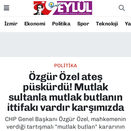
Resmi İlanlar
Konak Nöbetçi Eczaneler
İzmir
Ekonomi
Politika
Spor
Teknoloji
Y
BİLİM
Konak Hava Durumu
DÜNYA
Konak Trafik Yoğunluk Haritası
POLİTİKA
EĞİTİM
Süper Lig Puan Durumu ve Fikstür
Özgür Özel ateş
EKONOMİ
Tüm Manşetler
püskürdü! Mutlak
sultanla mutlak butlanın
KÜLTÜR SANAT
Son Dakika Haberleri
ittifakı vardır karşımızda
MAGAZİN
Haber Arşivi
CHP Genel Başkanı Özgür Özel, mahkemenin
verdiği tartışmalı "mutlak butlan" kararının
POLİTİKA