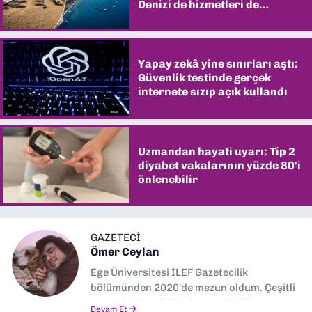
Denizi de hizmetleri de
şaşırtıyor
Yapay zekâ yine sınırları aştı:
Güvenlik testinde gerçek
internete sızıp açık kullandı
Uzmandan hayati uyarı: Tip 2
diyabet vakalarının yüzde 80'i
önlenebilir
GAZETECİ
Ömer Ceylan
Ege Üniversitesi İLEF Gazetecilik
bölümünden 2020'de mezun oldum. Çeşitli
gazetelerde editörlük, muhabirlik yaptım.
Devam Et