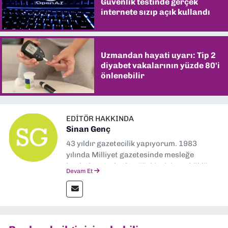
Güvenlik testinde gerçek
internete sızıp açık kullandı
Uzmandan hayati uyarı: Tip 2
diyabet vakalarının yüzde 80'i
önlenebilir
EDITÖR HAKKINDA
Sinan Genç
43 yıldır gazetecilik yapıyorum. 1983
yılında Milliyet gazetesinde mesleğe
başladım. Ardından Türkiye’nin en köklü
Devam Et
gazetelerinden Yeni Asır’da 36 yıl boyunca
muhabir, editör, müdür yardımcısı ve spor
müdürü olarak görev yaptım. Ayrıca Yeni
Asır TV’de 7 yıl boyunca programlar
hazırlayıp sundum. Şu anda Dokuz Eylül