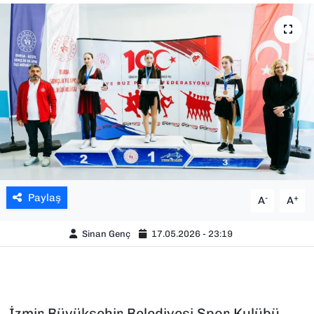
SAĞLIK
SPOR
TEKNOLOJİ
YAŞAM
YEREL YÖNETİMLER
Paylaş
-
+
A
A
Sinan Genç
17.05.2026 - 23:19
İzmir Büyükşehir Belediyesi Spor Kulübü