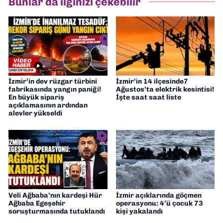
Bunlar da ilginizi çekebilir
Gazetesi'nde editörlük yapıyorum
İzmir’in dev rüzgar türbini
İzmir’in 14 ilçesinde7
fabrikasında yangın paniği!
Ağustos’ta elektrik kesintisi!
En büyük sipariş
İşte saat saat liste
açıklamasının ardından
alevler yükseldi
Veli Ağbaba’nın kardeşi Hür
İzmir açıklarında göçmen
Ağbaba Egeşehir
operasyonu: 4’ü çocuk 73
soruşturmasında tutuklandı
kişi yakalandı