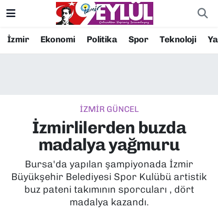
Resmi İlanlar
Konak Nöbetçi Eczaneler
İzmir
Ekonomi
Politika
Spor
Teknoloji
Y
BİLİM
Konak Hava Durumu
DÜNYA
Konak Trafik Yoğunluk Haritası
İZMİR GÜNCEL
EĞİTİM
Süper Lig Puan Durumu ve Fikstür
İzmirlilerden buzda
EKONOMİ
Tüm Manşetler
madalya yağmuru
KÜLTÜR SANAT
Son Dakika Haberleri
Bursa'da yapılan şampiyonada İzmir
Büyükşehir Belediyesi Spor Kulübü artistik
MAGAZİN
Haber Arşivi
buz pateni takımının sporcuları , dört
madalya kazandı.
POLİTİKA