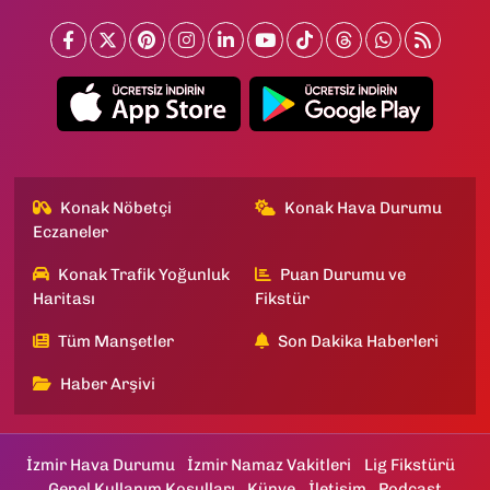
Konak Nöbetçi
Konak Hava Durumu
Eczaneler
Konak Trafik Yoğunluk
Puan Durumu ve
Haritası
Fikstür
Tüm Manşetler
Son Dakika Haberleri
Haber Arşivi
İzmir Hava Durumu
İzmir Namaz Vakitleri
Lig Fikstürü
Genel Kullanım Koşulları
Künye
İletişim
Podcast