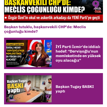
Başkan tutuklu, başkanvekili CHP’de: Meclis
çoğunluğu kimde?
İYİ Parti İzmir’de iddialı
hedef: “Dervişoğlu’nun
memleketinde en yüksek
oyu alacağız”
Başkan Tugay BASKI
yaptı