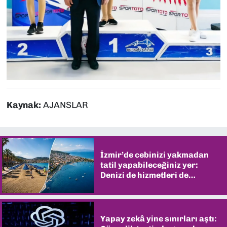
Kaynak:
AJANSLAR
İzmir’de cebinizi yakmadan
tatil yapabileceğiniz yer:
Denizi de hizmetleri de
şaşırtıyor
Yapay zekâ yine sınırları aştı: