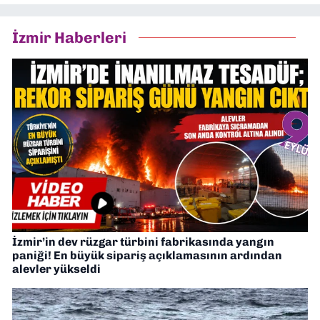
İzmir Haberleri
İzmir’in dev rüzgar türbini fabrikasında yangın
paniği! En büyük sipariş açıklamasının ardından
alevler yükseldi