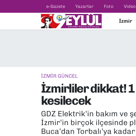
e-Gazete
Yazarlar
Foto
Video
İzmir
Resmi İlanlar
Konak Nöbetçi Eczaneler
BİLİM
Konak Hava Durumu
DÜNYA
Konak Trafik Yoğunluk Haritası
EĞİTİM
Süper Lig Puan Durumu ve Fikstür
İZMİR GÜNCEL
İzmirliler dikkat! 
EKONOMİ
Tüm Manşetler
kesilecek
KÜLTÜR SANAT
Son Dakika Haberleri
GDZ Elektrik’in bakım ve ş
MAGAZİN
Haber Arşivi
İzmir’in birçok ilçesinde p
Buca’dan Torbalı’ya kadar 
POLİTİKA