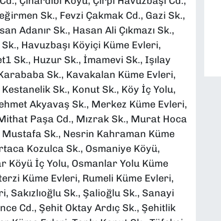
Cd., Çınardibi Köyü, Çırpı Havuzbaşı Cd.,
Değirmen Sk., Fevzi Çakmak Cd., Gazi Sk.,
an Adanır Sk., Hasan Ali Çıkmazı Sk.,
Sk., Havuzbaşı Köyiçi Küme Evleri,
1 Sk., Huzur Sk., İmamevi Sk., Işılay
 Karababa Sk., Kavakalan Küme Evleri,
Kestanelik Sk., Konut Sk., Köy İç Yolu,
 Mehmet Akyavaş Sk., Merkez Küme Evleri,
, Mithat Paşa Cd., Mızrak Sk., Murat Hoca
., Mustafa Sk., Nesrin Kahraman Küme
 Ortaca Kozulca Sk., Osmaniye Köyü,
r Köyü İç Yolu, Osmanlar Yolu Küme
terzi Küme Evleri, Rumeli Küme Evleri,
, Sakızlıoğlu Sk., Şalioğlu Sk., Sanayi
ince Cd., Şehit Oktay Ardıç Sk., Şehitlik