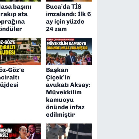
asa başını
Buca’da TİS
ırakıp ata
imzalandı: İlk 6
oprağına
ay için yüzde
öndüler
24 zam
öz-Göz'e
Başkan
nciraltı
Çiçek’in
üjdesi
avukatı Aksay:
Müvekkilim
kamuoyu
önünde infaz
edilmiştir