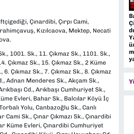
B
ftçigediği, Çınardibi, Çırpı Cami,
Ç
d
brahimçavuş, Kızılcaova, Mektep, Necati
Y
ova.
ü
m
., 1001. Sk., 11. Çıkmaz Sk., 1101. Sk.,
y
14. Çıkmaz Sk., 15. Çıkmaz Sk., 2 Küme
k., 6. Çıkmaz Sk., 7. Çıkmaz Sk., 8. Çıkmaz
 Cd., Adnan Menderes Sk., Akçam Sk.,
Y
 Arıkbaşı Cd., Arıkbaşı Cumhuriyet Sk.,
üme Evleri, Bahar Sk., Balcılar Köyü İç
 Torbalı Yolu, Canbazoğlu Sk., Canlı
ar Cami Sk., Çınar Çıkmazı Sk., Çınardibi
ar Küme Evleri, Çınardibi Cumhuriyet