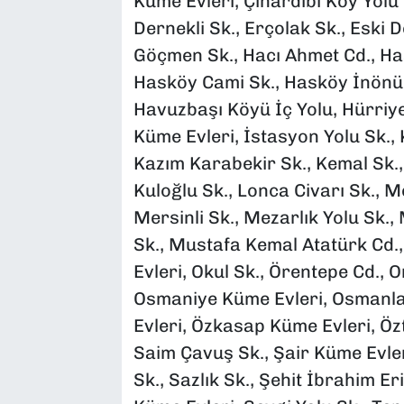
Küme Evleri, Çınardibi Köy Yolu 
Dernekli Sk., Erçolak Sk., Eski 
Göçmen Sk., Hacı Ahmet Cd., Has
Hasköy Cami Sk., Hasköy İnönü 
Havuzbaşı Köyü İç Yolu, Hürriyet
Küme Evleri, İstasyon Yolu Sk.,
Kazım Karabekir Sk., Kemal Sk., 
Kuloğlu Sk., Lonca Civarı Sk.,
Mersinli Sk., Mezarlık Yolu Sk.
Sk., Mustafa Kemal Atatürk Cd
Evleri, Okul Sk., Örentepe Cd.,
Osmaniye Küme Evleri, Osmanla
Evleri, Özkasap Küme Evleri, Öz
Saim Çavuş Sk., Şair Küme Evleri
Sk., Sazlık Sk., Şehit İbrahim Er