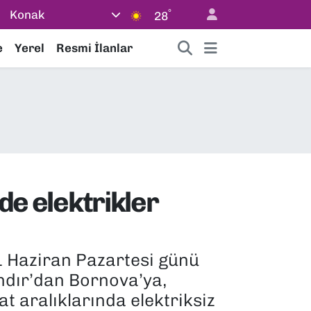
°
Konak
28
e
Yerel
Resmi İlanlar
ede elektrikler
1 Haziran Pazartesi günü
ındır’dan Bornova’ya,
t aralıklarında elektriksiz