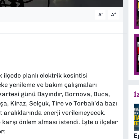
-
+
A
A
ilçede planlı elektrik kesintisi
eke yenileme ve bakım çalışmaları
artesi günü Bayındır, Bornova, Buca,
İ
şa, Kiraz, Selçuk, Tire ve Torbalı’da bazı
t aralıklarında enerji verilemeyecek.
karşı önlem alması istendi. İşte o ilçeler
r;
E