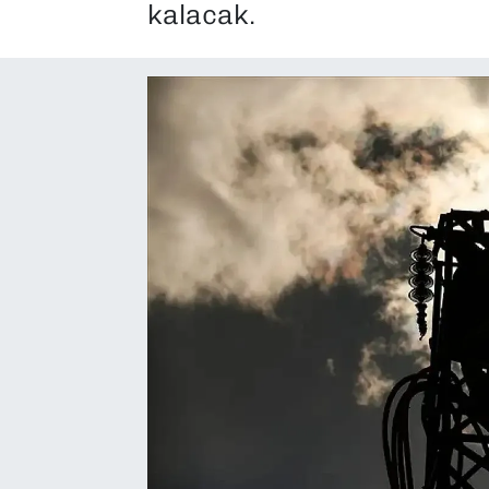
kalacak.
SAĞLIK
SPOR
TEKNOLOJİ
YAŞAM
YEREL YÖNETİMLER