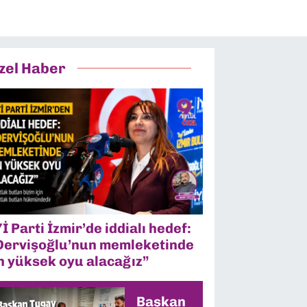
zel Haber
Yİ Parti İzmir’de iddialı hedef:
Dervişoğlu’nun memleketinde
n yüksek oyu alacağız”
Başkan