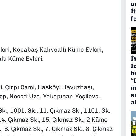
ü
İ
f
leri, Kocabaş Kahvealtı Küme Evleri,
İ
tı Küme Evleri.
İ
h
“
ği, Çırpı Cami, Hasköy, Havuzbaşı,
m
e
p, Necati Uza, Yakapınar, Yeşilova.
a
., 1001. Sk., 11. Çıkmaz Sk., 1101. Sk.,
14. Çıkmaz Sk., 15. Çıkmaz Sk., 2 Küme
k., 6. Çıkmaz Sk., 7. Çıkmaz Sk., 8. Çıkmaz