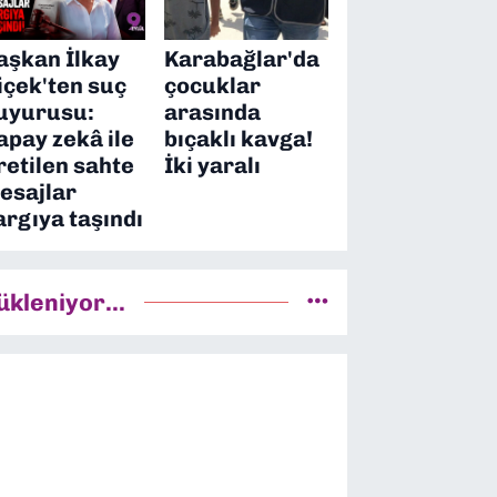
aşkan İlkay
Karabağlar'da
içek'ten suç
çocuklar
uyurusu:
arasında
apay zekâ ile
bıçaklı kavga!
retilen sahte
İki yaralı
esajlar
argıya taşındı
ükleniyor...