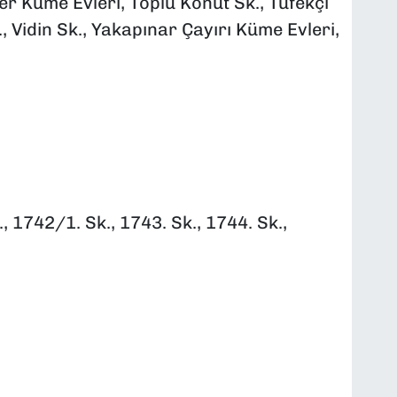
er Küme Evleri, Toplu Konut Sk., Tüfekçi
., Vidin Sk., Yakapınar Çayırı Küme Evleri,
, 1742/1. Sk., 1743. Sk., 1744. Sk.,