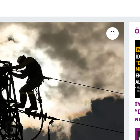
Ö
İ
“
e