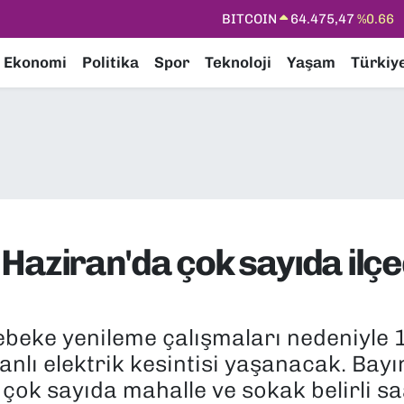
DOLAR
47,5986
%0.06
EURO
55,0700
%0.1
Ekonomi
Politika
Spor
Teknoloji
Yaşam
Türkiy
STERLİN
64,2438
%0.21
GRAM ALTIN
6518.23
%0.39
BİST100
13.703
%0
1 Haziran'da çok sayıda ilç
ebeke yenileme çalışmaları nedeniyle 
lanlı elektrik kesintisi yaşanacak. Bay
çok sayıda mahalle ve sokak belirli saa