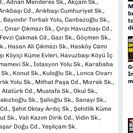
 Cd., Adnan Menderes Sk., Akçam Sk.,
M
 Arıkbaşı Cd., Arıkbaşı Cumhuriyet Sk.,
b
, Bayındır Torbalı Yolu, Canbazoğlu Sk.,
t
d
., Çınar Çıkmazı Sk., Çırpı Havuzbaşı Cd.,
 Fevzi Çakmak Cd., Gazi Sk., Göçmen Sk.,
k., Hasan Ali Çıkmazı Sk., Hasköy Cami
şı Köyiçi Küme Evleri, Havuzbaşı Köyü İç
 İmamevi Sk., İstasyon Yolu Sk., Karababa
G
Sk., Konut Sk., Kuloğlu Sk., Lonca Civarı
İ
m
ık Yolu Sk., Mithat Paşa Cd., Mızrak Sk.,
tatürk Cd., Mustafa Sk., Okul Sk.,
kızlıoğlu Sk., Şalioğlu Sk., Sanayi Sk.,
 Cd., Şehit Oktay Ardıç Sk., Şehitlik Küme
t Sk., Vali Kazım Dirik Cd., Vidin Sk.,
aşar Doğu Cd., Yeşilçam Sk.