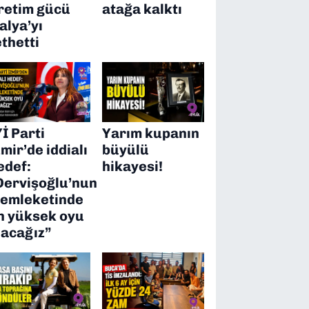
retim gücü
atağa kalktı
talya’yı
ethetti
Yİ Parti
Yarım kupanın
zmir’de iddialı
büyülü
edef:
hikayesi!
Dervişoğlu’nun
emleketinde
n yüksek oyu
lacağız”