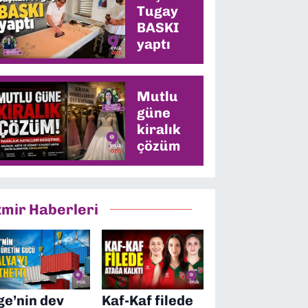
Tugay
BASKI
yaptı
Mutlu
güne
kiralık
çözüm
zmir Haberleri
ge’nin dev
Kaf-Kaf filede