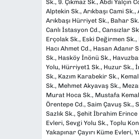
Sk., 9. Çıkmaz Sk., Abdi Yalçın
Alptekin Sk., Arıkbaşı Cami Sk.,
Arıkbaşı Hürriyet Sk., Bahar Sk.
Canlı İstasyon Cd., Cansızlar Sk
Erçolak Sk., Eski Değirmen Sk.,
Hacı Ahmet Cd., Hasan Adanır S
Sk., Hasköy İnönü Sk., Havuzba
Yolu, Hürriyet1 Sk., Huzur Sk.,
Sk., Kazım Karabekir Sk., Kemal 
Sk., Mehmet Akyavaş Sk., Mezarl
Murat Hoca Sk., Mustafa Kemal A
Örentepe Cd., Saim Çavuş Sk., Sa
Sazlık Sk., Şehit İbrahim Erince
Evleri, Sevgi Yolu Sk., Toplu Konu
Yakapınar Çayırı Küme Evleri, Y