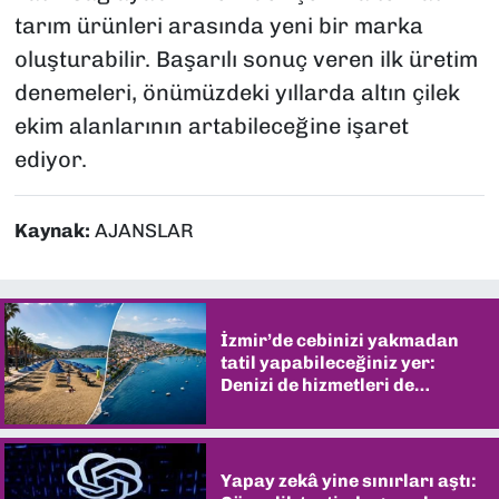
tarım ürünleri arasında yeni bir marka
oluşturabilir. Başarılı sonuç veren ilk üretim
denemeleri, önümüzdeki yıllarda altın çilek
ekim alanlarının artabileceğine işaret
ediyor.
Kaynak:
AJANSLAR
İzmir’de cebinizi yakmadan
tatil yapabileceğiniz yer:
Denizi de hizmetleri de
şaşırtıyor
Yapay zekâ yine sınırları aştı: