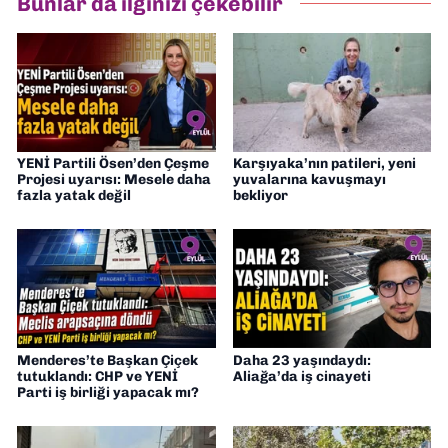
Bunlar da ilginizi çekebilir
Gazetesi'nde editörlük yapıyorum
YENİ Partili Ösen’den Çeşme
Karşıyaka’nın patileri, yeni
Projesi uyarısı: Mesele daha
yuvalarına kavuşmayı
fazla yatak değil
bekliyor
Menderes’te Başkan Çiçek
Daha 23 yaşındaydı:
tutuklandı: CHP ve YENİ
Aliağa’da iş cinayeti
Parti iş birliği yapacak mı?