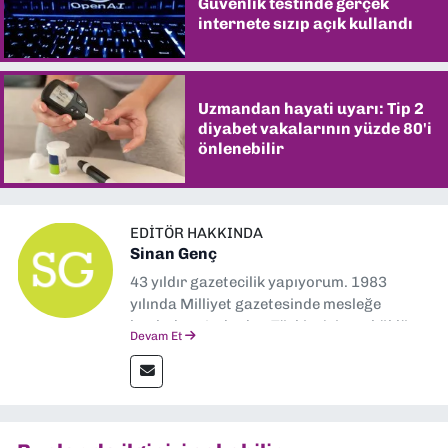
Güvenlik testinde gerçek
internete sızıp açık kullandı
Uzmandan hayati uyarı: Tip 2
diyabet vakalarının yüzde 80'i
önlenebilir
EDITÖR HAKKINDA
Sinan Genç
43 yıldır gazetecilik yapıyorum. 1983
yılında Milliyet gazetesinde mesleğe
başladım. Ardından Türkiye’nin en köklü
Devam Et
gazetelerinden Yeni Asır’da 36 yıl boyunca
muhabir, editör, müdür yardımcısı ve spor
müdürü olarak görev yaptım. Ayrıca Yeni
Asır TV’de 7 yıl boyunca programlar
hazırlayıp sundum. Şu anda Dokuz Eylül