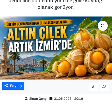
üreticiler bu ürünü yeni bir gelir kaynağı
olarak görüyor.
SAĞLIK
SPOR
TEKNOLOJİ
YAŞAM
YEREL YÖNETİMLER
Paylaş
-
+
A
A
Sinan Genç
31.05.2026 - 20:19