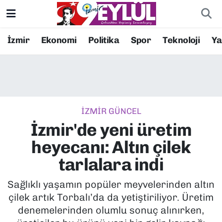
Resmi İlanlar
Konak Nöbetçi Eczaneler
İzmir
Ekonomi
Politika
Spor
Teknoloji
Y
BİLİM
Konak Hava Durumu
DÜNYA
Konak Trafik Yoğunluk Haritası
İZMİR GÜNCEL
EĞİTİM
Süper Lig Puan Durumu ve Fikstür
İzmir'de yeni üretim
EKONOMİ
Tüm Manşetler
heyecanı: Altın çilek
tarlalara indi
KÜLTÜR SANAT
Son Dakika Haberleri
Sağlıklı yaşamın popüler meyvelerinden altın
MAGAZİN
Haber Arşivi
çilek artık Torbalı’da da yetiştiriliyor. Üretim
denemelerinden olumlu sonuç alınırken,
POLİTİKA