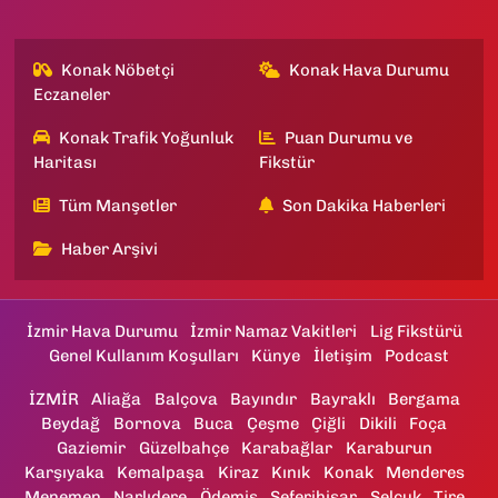
Konak Nöbetçi
Konak Hava Durumu
Eczaneler
Konak Trafik Yoğunluk
Puan Durumu ve
Haritası
Fikstür
Tüm Manşetler
Son Dakika Haberleri
Haber Arşivi
İzmir Hava Durumu
İzmir Namaz Vakitleri
Lig Fikstürü
Genel Kullanım Koşulları
Künye
İletişim
Podcast
İZMİR
Aliağa
Balçova
Bayındır
Bayraklı
Bergama
Beydağ
Bornova
Buca
Çeşme
Çiğli
Dikili
Foça
Gaziemir
Güzelbahçe
Karabağlar
Karaburun
Karşıyaka
Kemalpaşa
Kiraz
Kınık
Konak
Menderes
Menemen
Narlıdere
Ödemiş
Seferihisar
Selçuk
Tire